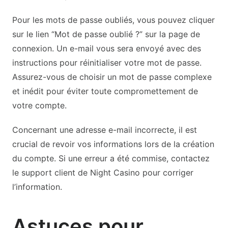
Pour les mots de passe oubliés, vous pouvez cliquer
sur le lien “Mot de passe oublié ?” sur la page de
connexion. Un e-mail vous sera envoyé avec des
instructions pour réinitialiser votre mot de passe.
Assurez-vous de choisir un mot de passe complexe
et inédit pour éviter toute compromettement de
votre compte.
Concernant une adresse e-mail incorrecte, il est
crucial de revoir vos informations lors de la création
du compte. Si une erreur a été commise, contactez
le support client de Night Casino pour corriger
l’information.
Astuces pour