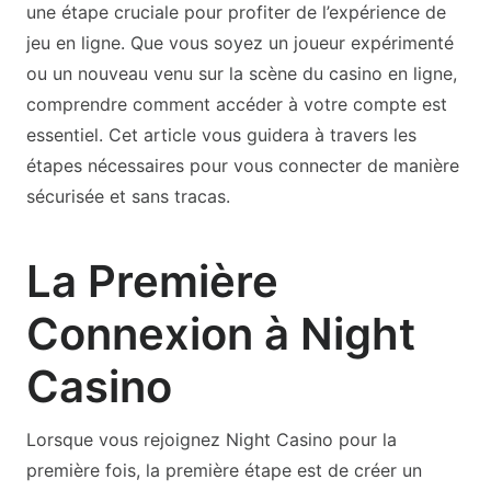
une étape cruciale pour profiter de l’expérience de
jeu en ligne. Que vous soyez un joueur expérimenté
ou un nouveau venu sur la scène du casino en ligne,
comprendre comment accéder à votre compte est
essentiel. Cet article vous guidera à travers les
étapes nécessaires pour vous connecter de manière
sécurisée et sans tracas.
La Première
Connexion à Night
Casino
Lorsque vous rejoignez Night Casino pour la
première fois, la première étape est de créer un