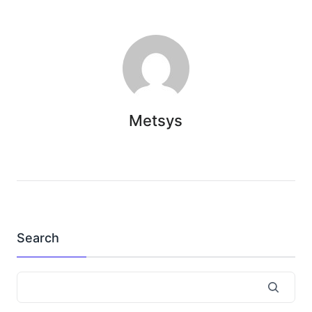
Metsys
Search