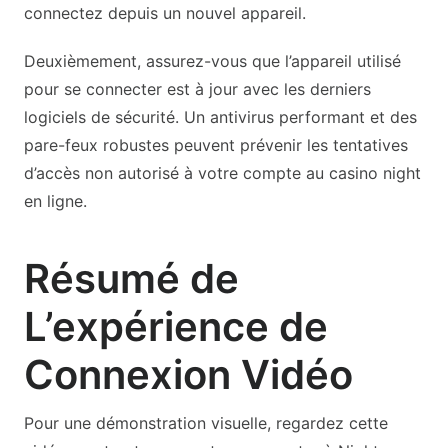
connectez depuis un nouvel appareil.
Deuxièmement, assurez-vous que l’appareil utilisé
pour se connecter est à jour avec les derniers
logiciels de sécurité. Un antivirus performant et des
pare-feux robustes peuvent prévenir les tentatives
d’accès non autorisé à votre compte au casino night
en ligne.
Résumé de
L’expérience de
Connexion Vidéo
Pour une démonstration visuelle, regardez cette