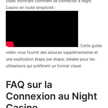
vidéo montrant comment se connecter à Night
Casino en toute simplicité :
. Cette guide
vidéo vous fournit des astuces supplémentaires et
une explication étape par étape, idéales pour les
utilisateurs qui préfèrent un format visuel.
FAQ sur la
Connexion au Night
Casino