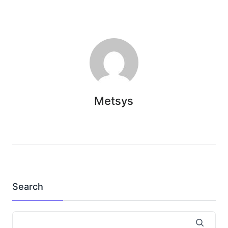
Metsys
Search