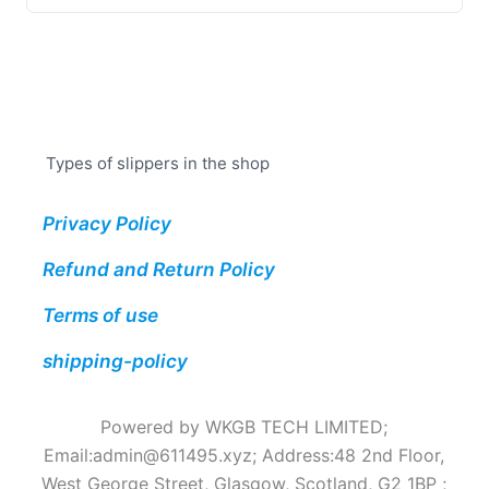
Types of slippers in the shop
Privacy Policy
Refund and Return Policy
Terms of use
shipping-policy
Powered by WKGB TECH LIMITED;
Email:
admin@611495.xyz
; Address:48 2nd Floor,
West George Street, Glasgow, Scotland, G2 1BP ;