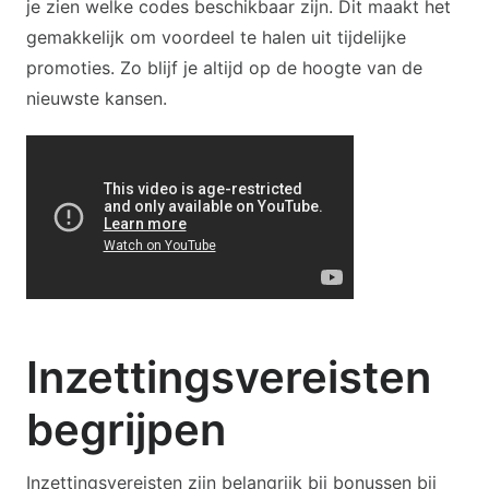
je zien welke codes beschikbaar zijn. Dit maakt het
gemakkelijk om voordeel te halen uit tijdelijke
promoties. Zo blijf je altijd op de hoogte van de
nieuwste kansen.
Inzettingsvereisten
begrijpen
Inzettingsvereisten zijn belangrijk bij bonussen bij