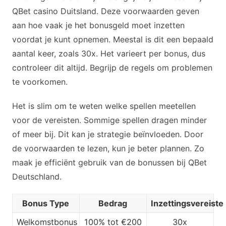
QBet casino Duitsland. Deze voorwaarden geven
aan hoe vaak je het bonusgeld moet inzetten
voordat je kunt opnemen. Meestal is dit een bepaald
aantal keer, zoals 30x. Het varieert per bonus, dus
controleer dit altijd. Begrijp de regels om problemen
te voorkomen.
Het is slim om te weten welke spellen meetellen
voor de vereisten. Sommige spellen dragen minder
of meer bij. Dit kan je strategie beïnvloeden. Door
de voorwaarden te lezen, kun je beter plannen. Zo
maak je efficiënt gebruik van de bonussen bij QBet
Deutschland.
Bonus Type
Bedrag
Inzettingsvereiste
Welkomstbonus
100% tot €200
30x