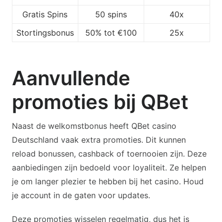
Gratis Spins
50 spins
40x
Stortingsbonus
50% tot €100
25x
Aanvullende
promoties bij QBet
Naast de welkomstbonus heeft QBet casino
Deutschland vaak extra promoties. Dit kunnen
reload bonussen, cashback of toernooien zijn. Deze
aanbiedingen zijn bedoeld voor loyaliteit. Ze helpen
je om langer plezier te hebben bij het casino. Houd
je account in de gaten voor updates.
Deze promoties wisselen regelmatig, dus het is