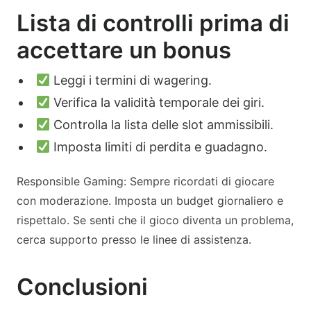
Lista di controlli prima di
accettare un bonus
Leggi i termini di wagering.
Verifica la validità temporale dei giri.
Controlla la lista delle slot ammissibili.
Imposta limiti di perdita e guadagno.
Responsible Gaming: Sempre ricordati di giocare
con moderazione. Imposta un budget giornaliero e
rispettalo. Se senti che il gioco diventa un problema,
cerca supporto presso le linee di assistenza.
Conclusioni