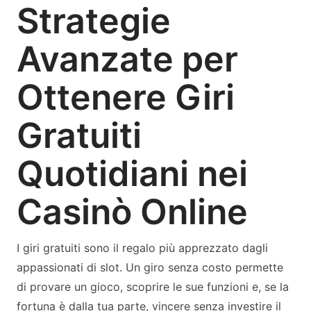
Strategie
Avanzate per
Ottenere Giri
Gratuiti
Quotidiani nei
Casinò Online
I giri gratuiti sono il regalo più apprezzato dagli
appassionati di slot. Un giro senza costo permette
di provare un gioco, scoprire le sue funzioni e, se la
fortuna è dalla tua parte, vincere senza investire il