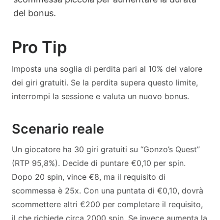
del bonus.
Pro Tip
Imposta una soglia di perdita pari al 10% del valore
dei giri gratuiti. Se la perdita supera questo limite,
interrompi la sessione e valuta un nuovo bonus.
Scenario reale
Un giocatore ha 30 giri gratuiti su “Gonzo’s Quest”
(RTP 95,8%). Decide di puntare €0,10 per spin.
Dopo 20 spin, vince €8, ma il requisito di
scommessa è 25x. Con una puntata di €0,10, dovrà
scommettere altri €200 per completare il requisito,
il che richiede circa 2000 spin. Se invece aumenta la