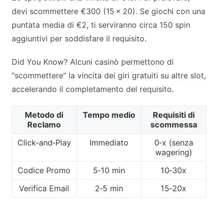
devi scommettere €300 (15 × 20). Se giochi con una
puntata media di €2, ti serviranno circa 150 spin
aggiuntivi per soddisfare il requisito.
Did You Know? Alcuni casinò permettono di
“scommettere” la vincita dei giri gratuiti su altre slot,
accelerando il completamento del requisito.
Metodo di
Tempo medio
Requisiti di
Reclamo
scommessa
Click‑and‑Play
Immediato
0‑x (senza
wagering)
Codice Promo
5‑10 min
10‑30x
Verifica Email
2‑5 min
15‑20x