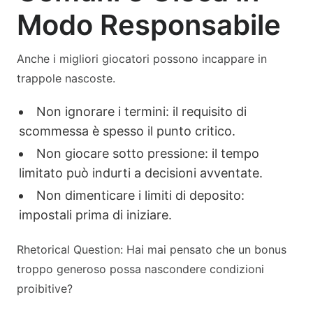
Modo Responsabile
Anche i migliori giocatori possono incappare in
trappole nascoste.
Non ignorare i termini: il requisito di
scommessa è spesso il punto critico.
Non giocare sotto pressione: il tempo
limitato può indurti a decisioni avventate.
Non dimenticare i limiti di deposito:
impostali prima di iniziare.
Rhetorical Question: Hai mai pensato che un bonus
troppo generoso possa nascondere condizioni
proibitive?