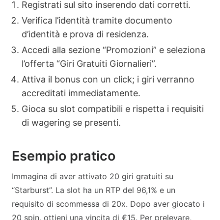
Registrati sul sito inserendo dati corretti.
Verifica l’identità tramite documento
d’identità e prova di residenza.
Accedi alla sezione “Promozioni” e seleziona
l’offerta “Giri Gratuiti Giornalieri”.
Attiva il bonus con un click; i giri verranno
accreditati immediatamente.
Gioca su slot compatibili e rispetta i requisiti
di wagering se presenti.
Esempio pratico
Immagina di aver attivato 20 giri gratuiti su
“Starburst”. La slot ha un RTP del 96,1% e un
requisito di scommessa di 20x. Dopo aver giocato i
20 spin, ottieni una vincita di €15. Per prelevare,