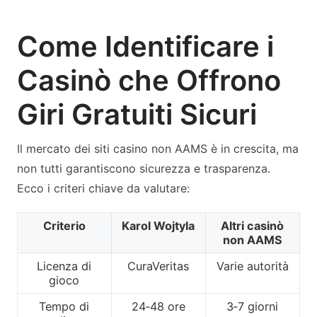
Come Identificare i
Casinò che Offrono
Giri Gratuiti Sicuri
Il mercato dei siti casino non AAMS è in crescita, ma
non tutti garantiscono sicurezza e trasparenza.
Ecco i criteri chiave da valutare:
Criterio
Karol Wojtyla
Altri casinò
non AAMS
Licenza di
CuraVeritas
Varie autorità
gioco
Tempo di
24‑48 ore
3‑7 giorni