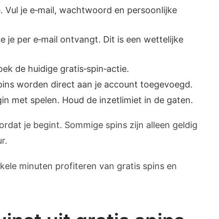
 Vul je e‑mail, wachtwoord en persoonlijke
die je per e‑mail ontvangt. Dit is een wettelijke
ek de huidige gratis‑spin‑actie.
 spins worden direct aan je account toegevoegd.
 met spelen. Houd de inzetlimiet in de gaten.
rdat je begint. Sommige spins zijn alleen geldig
r.
kele minuten profiteren van gratis spins en