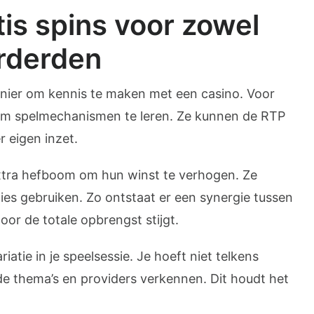
is spins voor zowel
orderden
nier om kennis te maken met een casino. Voor
 om spelmechanismen te leren. Ze kunnen de RTP
r eigen inzet.
 extra hefboom om hun winst te verhogen. Ze
s gebruiken. Zo ontstaat er een synergie tussen
oor de totale opbrengst stijgt.
atie in je speelsessie. Je hoeft niet telkens
nde thema’s en providers verkennen. Dit houdt het