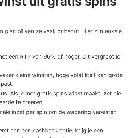
inst uit gratis spins
 plan blijven ze vaak onbenut. Hier zijn enkele
et een RTP van 96 % of hoger. Dit vergroot je
 vaker kleine winsten, hoge volatiliteit kan grote
 past.
nus:
Als je met gratis spins winst maakt, zet die
aarde te creëren.
male inzet per spin om de wagering‑vereisten
emt aan een cashback‑actie, krijg je een