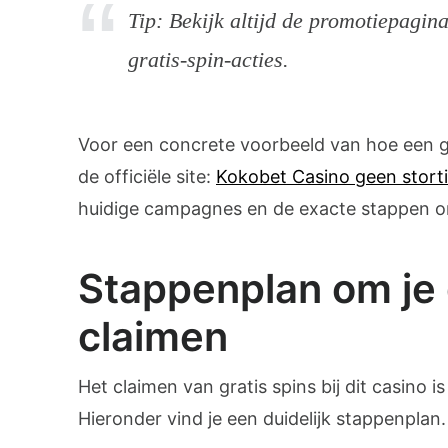
Tip: Bekijk altijd de promotiepagina
gratis‑spin‑acties.
Voor een concrete voorbeeld van hoe een gra
de officiële site:
Kokobet Casino geen stort
huidige campagnes en de exacte stappen om
Stappenplan om je g
claimen
Het claimen van gratis spins bij dit casino is
Hieronder vind je een duidelijk stappenplan.