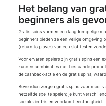
Het belang van grat
beginners als gev
Gratis spins vormen een laagdrempelige ma
beginners bieden ze een veilige omgeving
(return to player) van een slot testen zonde
Voor ervaren spelers zijn gratis spins een
kunnen combinaties met bestaande promotie
de cashback‑actie en de gratis spins, waard
Bovendien zorgen gratis spins voor meer vari
hetzelfde spel te spelen; je kunt verschille
spelplezier fris en voorkomt eentonigheid.