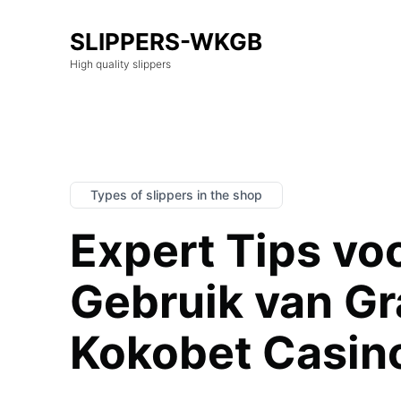
SLIPPERS-WKGB
High quality slippers
Types of slippers in the shop
Expert Tips vo
Gebruik van Gra
Kokobet Casin