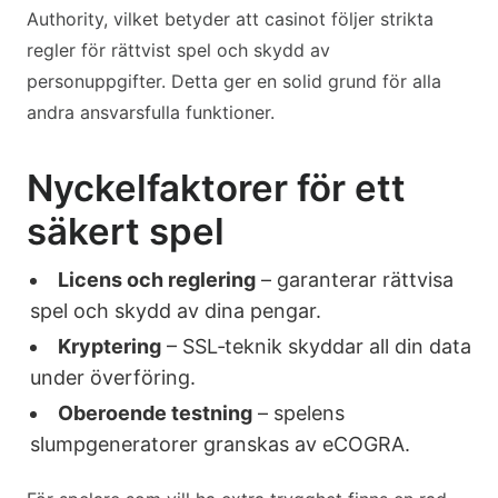
Authority, vilket betyder att casinot följer strikta
regler för rättvist spel och skydd av
personuppgifter. Detta ger en solid grund för alla
andra ansvarsfulla funktioner.
Nyckelfaktorer för ett
säkert spel
Licens och reglering
– garanterar rättvisa
spel och skydd av dina pengar.
Kryptering
– SSL‑teknik skyddar all din data
under överföring.
Oberoende testning
– spelens
slumpgeneratorer granskas av eCOGRA.