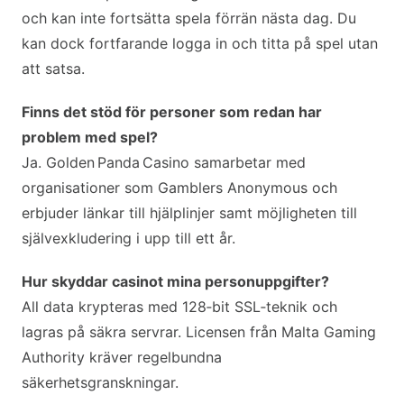
och kan inte fortsätta spela förrän nästa dag. Du
kan dock fortfarande logga in och titta på spel utan
att satsa.
Finns det stöd för personer som redan har
problem med spel?
Ja. Golden Panda Casino samarbetar med
organisationer som Gamblers Anonymous och
erbjuder länkar till hjälplinjer samt möjligheten till
självexkludering i upp till ett år.
Hur skyddar casinot mina personuppgifter?
All data krypteras med 128‑bit SSL‑teknik och
lagras på säkra servrar. Licensen från Malta Gaming
Authority kräver regelbundna
säkerhetsgranskningar.