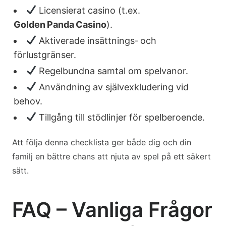
Licensierat casino (t.ex.
Golden Panda Casino
).
Aktiverade insättnings‑ och
förlustgränser.
Regelbundna samtal om spelvanor.
Användning av självexkludering vid
behov.
Tillgång till stödlinjer för spelberoende.
Att följa denna checklista ger både dig och din
familj en bättre chans att njuta av spel på ett säkert
sätt.
FAQ – Vanliga Frågor