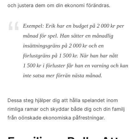
och justera dem om din ekonomi förändras.
Exempel: Erik har en budget på 2 000 kr per
månad för spel. Han sätter en månadlig
insättningsgräns på 2 000 kr och en
förlustgräns på 1 500 kr. När han har nått
1 500 kr i förluster får han en varning och kan
inte satsa mer förrän nästa månad.
Dessa steg hjälper dig att hålla spelandet inom
rimliga ramar och skyddar både dig och din familj
från oönskade ekonomiska påfrestningar.