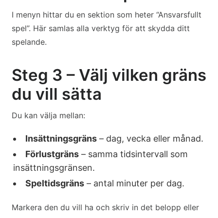
I menyn hittar du en sektion som heter “Ansvarsfullt
spel”. Här samlas alla verktyg för att skydda ditt
spelande.
Steg 3 – Välj vilken gräns
du vill sätta
Du kan välja mellan:
Insättningsgräns
– dag, vecka eller månad.
Förlustgräns
– samma tidsintervall som
insättningsgränsen.
Speltidsgräns
– antal minuter per dag.
Markera den du vill ha och skriv in det belopp eller