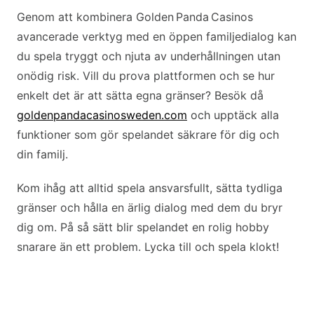
Genom att kombinera Golden Panda Casinos
avancerade verktyg med en öppen familjedialog kan
du spela tryggt och njuta av underhållningen utan
onödig risk. Vill du prova plattformen och se hur
enkelt det är att sätta egna gränser? Besök då
goldenpandacasinosweden.com
och upptäck alla
funktioner som gör spelandet säkrare för dig och
din familj.
Kom ihåg att alltid spela ansvarsfullt, sätta tydliga
gränser och hålla en ärlig dialog med dem du bryr
dig om. På så sätt blir spelandet en rolig hobby
snarare än ett problem. Lycka till och spela klokt!