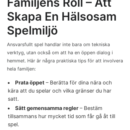
Familjens Roll – Att
Skapa En Hälsosam
Spelmiljö
Ansvarsfullt spel handlar inte bara om tekniska
verktyg, utan också om att ha en öppen dialog i
hemmet. Här är några praktiska tips för att involvera
hela familjen:
Prata öppet
– Berätta för dina nära och
kära att du spelar och vilka gränser du har
satt.
Sätt gemensamma regler
– Bestäm
tillsammans hur mycket tid som får gå åt till
spel.