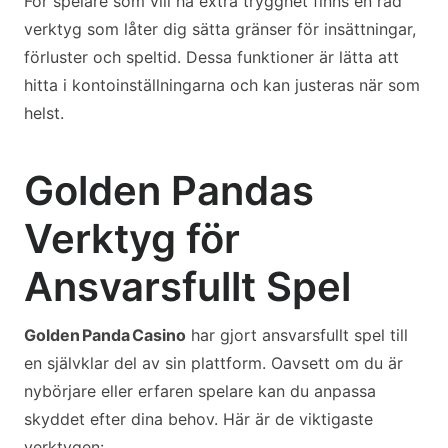
För spelare som vill ha extra trygghet finns en rad
verktyg som låter dig sätta gränser för insättningar,
förluster och speltid. Dessa funktioner är lätta att
hitta i kontoinställningarna och kan justeras när som
helst.
Golden Pandas
Verktyg för
Ansvarsfullt Spel
Golden Panda Casino
har gjort ansvarsfullt spel till
en självklar del av sin plattform. Oavsett om du är
nybörjare eller erfaren spelare kan du anpassa
skyddet efter dina behov. Här är de viktigaste
verktygen: