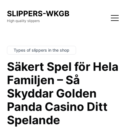
SLIPPERS-WKGB
High quality slippers
Types of slippers in the shop
Säkert Spel för Hela
Familjen – Så
Skyddar Golden
Panda Casino Ditt
Spelande