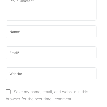
Save my name, email, and website in this
browser for the next time I comment.