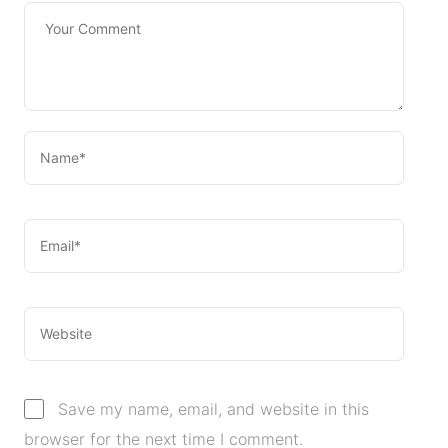
Save my name, email, and website in this
browser for the next time I comment.