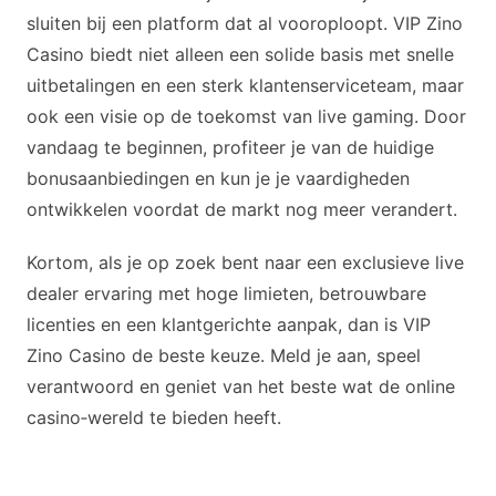
sluiten bij een platform dat al vooroploopt. VIP Zino
Casino biedt niet alleen een solide basis met snelle
uitbetalingen en een sterk klantenserviceteam, maar
ook een visie op de toekomst van live gaming. Door
vandaag te beginnen, profiteer je van de huidige
bonusaanbiedingen en kun je je vaardigheden
ontwikkelen voordat de markt nog meer verandert.
Kortom, als je op zoek bent naar een exclusieve live
dealer ervaring met hoge limieten, betrouwbare
licenties en een klantgerichte aanpak, dan is VIP
Zino Casino de beste keuze. Meld je aan, speel
verantwoord en geniet van het beste wat de online
casino‑wereld te bieden heeft.