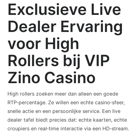
Exclusieve Live
Dealer Ervaring
voor High
Rollers bij VIP
Zino Casino
High rollers zoeken meer dan alleen een goede
RTP‑percentage. Ze willen een echte casino‑sfeer,
snelle actie en een persoonlijke service. Een live
dealer tafel biedt precies dat: echte kaarten, echte
croupiers en real‑time interactie via een HD‑stream.