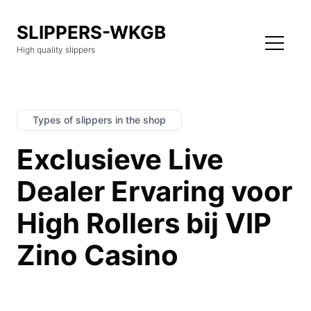
SLIPPERS-WKGB
High quality slippers
Types of slippers in the shop
Exclusieve Live
Dealer Ervaring voor
High Rollers bij VIP
Zino Casino