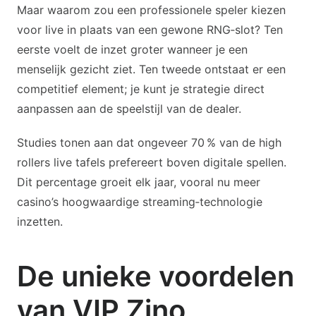
Maar waarom zou een professionele speler kiezen
voor live in plaats van een gewone RNG‑slot? Ten
eerste voelt de inzet groter wanneer je een
menselijk gezicht ziet. Ten tweede ontstaat er een
competitief element; je kunt je strategie direct
aanpassen aan de speelstijl van de dealer.
Studies tonen aan dat ongeveer 70 % van de high
rollers live tafels prefereert boven digitale spellen.
Dit percentage groeit elk jaar, vooral nu meer
casino’s hoogwaardige streaming‑technologie
inzetten.
De unieke voordelen
van VIP Zino