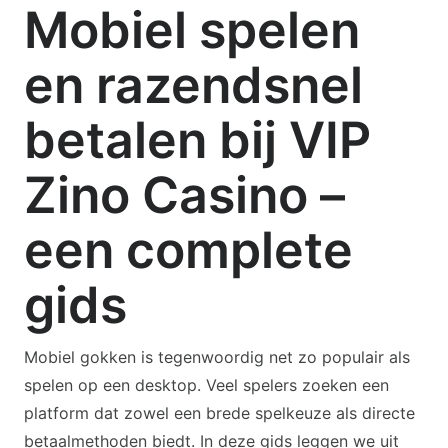
Mobiel spelen
en razendsnel
betalen bij VIP
Zino Casino –
een complete
gids
Mobiel gokken is tegenwoordig net zo populair als
spelen op een desktop. Veel spelers zoeken een
platform dat zowel een brede spelkeuze als directe
betaalmethoden biedt. In deze gids leggen we uit