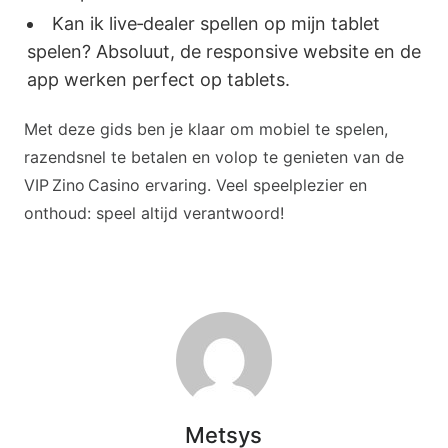
Kan ik live‑dealer spellen op mijn tablet
spelen? Absoluut, de responsive website en de
app werken perfect op tablets.
Met deze gids ben je klaar om mobiel te spelen,
razendsnel te betalen en volop te genieten van de
VIP Zino Casino ervaring. Veel speelplezier en
onthoud: speel altijd verantwoord!
Metsys