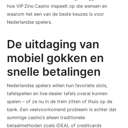
hoe VIP Zino Casino inspeelt op die wensen en
waarom het een van de beste keuzes is voor
Nederlandse spelers.
De uitdaging van
mobiel gokken en
snelle betalingen
Nederlandse spelers willen hun favoriete slots,
tafelspellen en live‑dealer tafels overal kunnen
spelen – of ze nu in de trein zitten of thuis op de
bank. Een veelvoorkomend probleem is echter dat
sommige casino’s alleen traditionele
betaalmethoden zoals iDEAL of creditcards