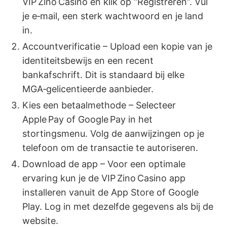
VIP Zino Casino en klik op “Registreren”. Vul
je e‑mail, een sterk wachtwoord en je land
in.
Accountverificatie – Upload een kopie van je
identiteitsbewijs en een recent
bankafschrift. Dit is standaard bij elke
MGA‑gelicentieerde aanbieder.
Kies een betaalmethode – Selecteer
Apple Pay of Google Pay in het
stortingsmenu. Volg de aanwijzingen op je
telefoon om de transactie te autoriseren.
Download de app – Voor een optimale
ervaring kun je de VIP Zino Casino app
installeren vanuit de App Store of Google
Play. Log in met dezelfde gegevens als bij de
website.