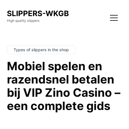
SLIPPERS-WKGB
High quality slippers
Types of slippers in the shop
Mobiel spelen en
razendsnel betalen
bij VIP Zino Casino –
een complete gids