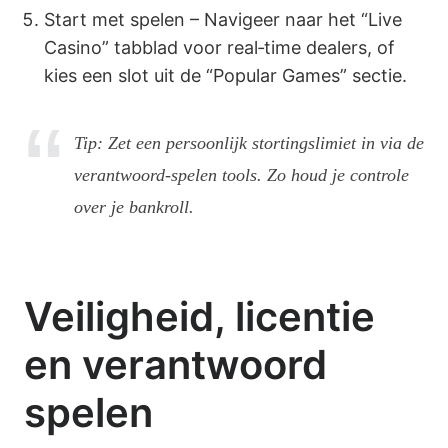
Start met spelen – Navigeer naar het “Live
Casino” tabblad voor real‑time dealers, of
kies een slot uit de “Popular Games” sectie.
Tip: Zet een persoonlijk stortingslimiet in via de
verantwoord‑spelen tools. Zo houd je controle
over je bankroll.
Veiligheid, licentie
en verantwoord
spelen