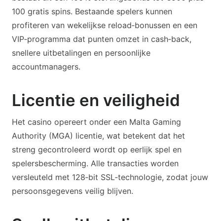
100 gratis spins. Bestaande spelers kunnen
profiteren van wekelijkse reload‑bonussen en een
VIP‑programma dat punten omzet in cash‑back,
snellere uitbetalingen en persoonlijke
accountmanagers.
Licentie en veiligheid
Het casino opereert onder een Malta Gaming
Authority (MGA) licentie, wat betekent dat het
streng gecontroleerd wordt op eerlijk spel en
spelersbescherming. Alle transacties worden
versleuteld met 128‑bit SSL‑technologie, zodat jouw
persoonsgegevens veilig blijven.