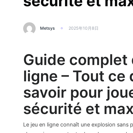
sécurité et ma
Metsys
2025年10月8日
Guide complet 
ligne – Tout ce
savoir pour jou
sécurité et max
Le jeu en ligne connaît une explosion sans 