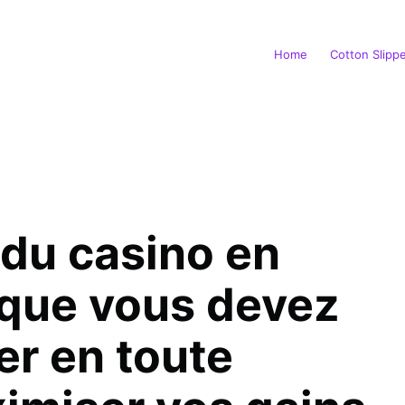
Home
Cotton Slipp
du casino en
e que vous devez
er en toute