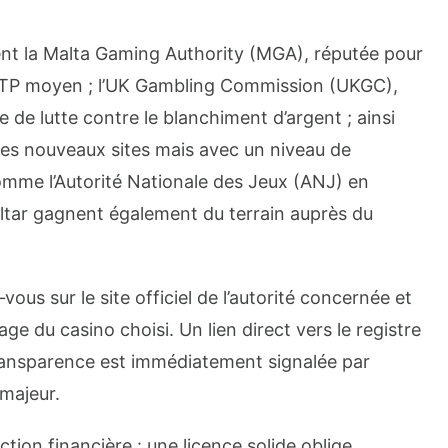
rent la Malta Gaming Authority (MGA), réputée pour
le RTP moyen ; l’UK Gambling Commission (UKGC),
de lutte contre le blanchiment d’argent ; ainsi
les nouveaux sites mais avec un niveau de
comme l’Autorité Nationale des Jeux (ANJ) en
ltar gagnent également du terrain auprès du
‑vous sur le site officiel de l’autorité concernée et
ge du casino choisi. Un lien direct vers le registre
 transparence est immédiatement signalée par
majeur.
tion financière : une licence solide oblige