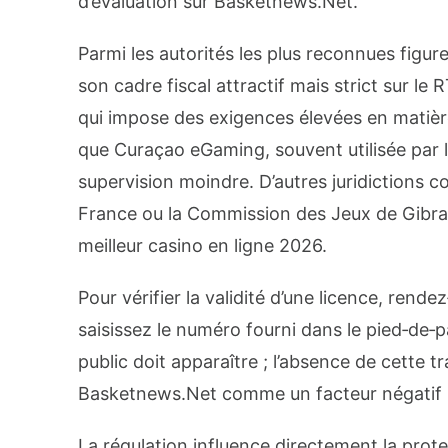
d’évaluation sur Basketnews.Net.
Parmi les autorités les plus reconnues figu
son cadre fiscal attractif mais strict sur 
qui impose des exigences élevées en matière 
que Curaçao eGaming, souvent utilisée par 
supervision moindre. D’autres juridictions 
France ou la Commission des Jeux de Gibra
meilleur casino en ligne 2026.
Pour vérifier la validité d’une licence, rendez
saisissez le numéro fourni dans le pied‑de‑pa
public doit apparaître ; l’absence de cette
Basketnews.Net comme un facteur négatif 
La régulation influence directement la protec