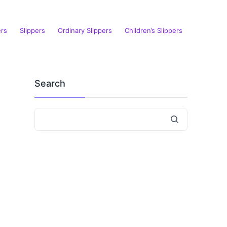
ers
Slippers
Ordinary Slippers
Children’s Slippers
Search