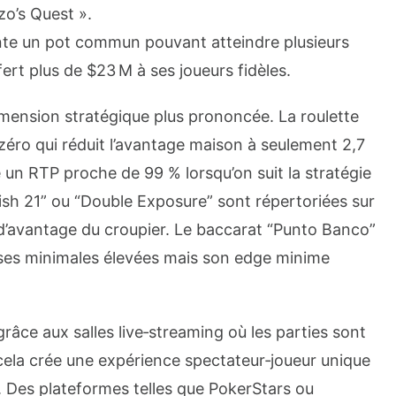
zo’s Quest ».
nte un pot commun pouvant atteindre plusieurs
fert plus de $23 M à ses joueurs fidèles.
imension stratégique plus prononcée. La roulette
zéro qui réduit l’avantage maison à seulement 2,7
 un RTP proche de 99 % lorsqu’on suit la stratégie
ish 21” ou “Double Exposure” sont répertoriées sur
d’avantage du croupier. Le baccarat “Punto Banco”
 mises minimales élevées mais son edge minime
râce aux salles live‑streaming où les parties sont
ela crée une expérience spectateur‑joueur unique
ls. Des plateformes telles que PokerStars ou