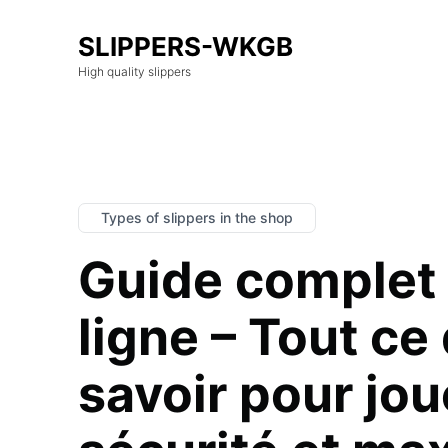
SLIPPERS-WKGB
High quality slippers
Types of slippers in the shop
Guide complet 
ligne – Tout c
savoir pour jou