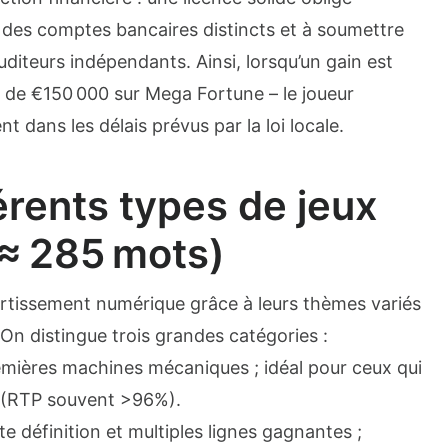
s des comptes bancaires distincts et à soumettre
diteurs indépendants. Ainsi, lorsqu’un gain est
f de €150 000 sur Mega Fortune – le joueur
t dans les délais prévus par la loi locale.
férents types de jeux
(≈ 285 mots)
vertissement numérique grâce à leurs thèmes variés
On distingue trois grandes catégories :
premières machines mécaniques ; idéal pour ceux qui
é (RTP souvent >96%).
e définition et multiples lignes gagnantes ;