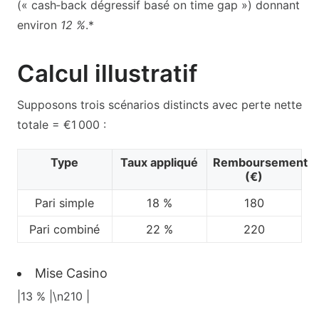
(« cash‑back dégressif basé on time gap ») donnant
environ
12 %
.*
Calcul illustratif
Supposons trois scénarios distincts avec perte nette
totale = €1 000 :
Type
Taux appliqué
Remboursement
(€)
Pari simple
18 %
180
Pari combiné
22 %
220
Mise Casino
|13 % |\n210 |