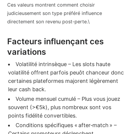
Ces valeurs montrent comment choisir
judicieusement son type préféré influence
directement son revenu post-perte.\
Facteurs influençant ces
variations
Volatilité intrinsèque – Les slots haute
volatilité offrent parfois peuôt chanceur donc
certaines plateformes majorent légèrement
leur cash back.
Volume mensuel cumulé – Plus vous jouez
souvent (>€5k), plus nombreux sont vos
points fidélité convertibles.
Conditions spécifiques « after‐match » –
Certains promoteurs déclenchent