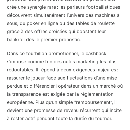
crée une synergie rare : les parieurs footballistiques
découvrent simultanément l’univers des machines à
sous, du poker en ligne ou des tables de roulette
grâce à des offres croisées qui boostent leur
bankroll dès le premier pronostic.
Dans ce tourbillon promotionnel, le cashback
s’impose comme l’un des outils marketing les plus
redoutables. Il répond à deux exigences majeures :
rassurer le joueur face aux fluctuations d’une mise
perdue et différencier l’opérateur dans un marché où
la transparence est exigée par la réglementation
européenne. Plus qu’un simple “remboursement”, il
devient une promesse de revenu récurrent qui incite
à rester actif pendant toute la durée du tournoi.