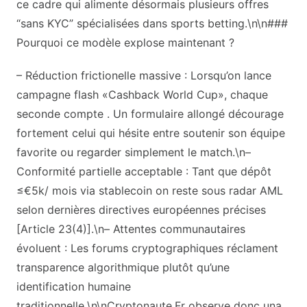
ce cadre qui alimente désormais plusieurs offres
“sans KYC” spécialisées dans sports betting.\n\n###
Pourquoi ce modèle explose maintenant ?
– Réduction frictionelle massive : Lorsqu’on lance
campagne flash «Cashback World Cup», chaque
seconde compte . Un formulaire allongé décourage
fortement celui qui hésite entre soutenir son équipe
favorite ou regarder simplement le match.\n–
Conformité partielle acceptable : Tant que dépôt
≤€5k/ mois via stablecoin on reste sous radar AML
selon dernières directives européennes précises
[Article 23(4)].\n– Attentes communautaires
évoluent : Les forums cryptographiques réclament
transparence algorithmique plutôt qu’une
identification humaine
traditionnelle.\n\nCryptonaute.Fr observe donc una