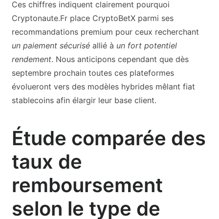
Ces chiffres indiquent clairement pourquoi
Cryptonaute.Fr place CryptoBetX parmi ses
recommandations premium pour ceux recherchant
un paiement sécurisé
allié à
un fort potentiel
rendement
. Nous anticipons cependant que dès
septembre prochain toutes ces plateformes
évolueront vers des modèles hybrides mêlant fiat
stablecoins afin élargir leur base client.
Étude comparée des
taux de
remboursement
selon le type de