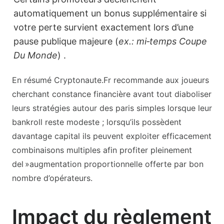
automatiquement un bonus supplémentaire si
votre perte survient exactement lors d’une
pause publique majeure (
ex.: mi‑temps Coupe
Du Monde
) .
En résumé Cryptonaute.Fr recommande aux joueurs
cherchant constance financière avant tout diaboliser
leurs stratégies autour des paris simples lorsque leur
bankroll reste modeste ; lorsqu’ils possèdent
davantage capital ils peuvent exploiter efficacement
combinaisons multiples afin profiter pleinement
del »augmentation proportionnelle offerte par bon
nombre d’opérateurs.
Impact du règlement