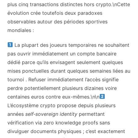
plus cinq transactions distinctes hors crypto.\nCette
évolution crée toutefois deux paradoxes
observables autour des périodes sportives
mondiales :
La plupart des joueurs temporaires ne souhaitent
pas ouvrir immédiatement un compte bancaire
dédié parce qu’ils envisagent seulement quelques
mises ponctuelles durant quelques semaines liées au
tournoi . Refuser immédiatement l’accès signifie
perdre potentiellement plusieurs dizaines voire
centaines euros contre eux-mêmes.\n\n
L’écosystème crypto propose depuis plusieurs
années
self‑sovereign identity
permettant
vérification via zero knowledge proofs sans
divulguer documents physiques ; c’est exactement