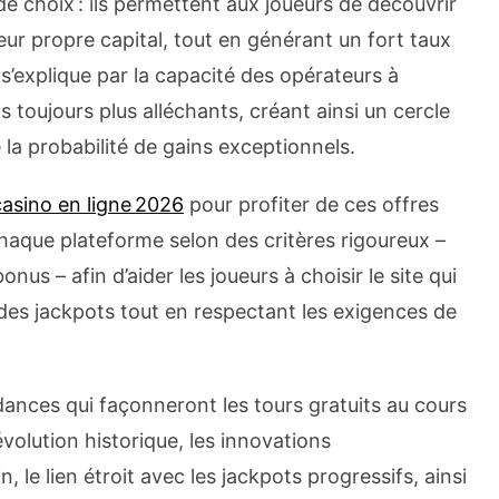
de choix : ils permettent aux joueurs de découvrir
eur propre capital, tout en générant un fort taux
s’explique par la capacité des opérateurs à
s toujours plus alléchants, créant ainsi un cercle
la probabilité de gains exceptionnels.
casino en ligne 2026
pour profiter de ces offres
que plateforme selon des critères rigoureux –
nus – afin d’aider les joueurs à choisir le site qui
des jackpots tout en respectant les exigences de
dances qui façonneront les tours gratuits au cours
olution historique, les innovations
n, le lien étroit avec les jackpots progressifs, ainsi