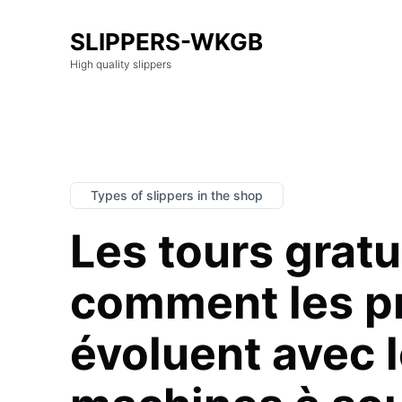
SLIPPERS-WKGB
High quality slippers
Types of slippers in the shop
Les tours gratui
comment les p
évoluent avec l