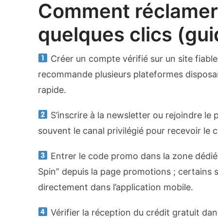
Comment réclamer v
quelques clics (gu
Créer un compte vérifié sur un site fi
recommande plusieurs plateformes disposant
rapide.
S’inscrire à la newsletter ou rejoindre le 
souvent le canal privilégié pour recevoir le 
Entrer le code promo dans la zone dédiée
Spin” depuis la page promotions ; certains
directement dans l’application mobile.
Vérifier la réception du crédit gratuit dan