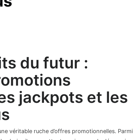
us
ts du futur :
romotions
es jackpots et les
us
ne véritable ruche d’offres promotionnelles. Parmi