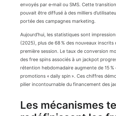
envoyés par e‑mail ou SMS. Cette transition
pouvait être diffusé à des milliers d’utilisat
portée des campagnes marketing.
Aujourd’hui, les statistiques sont impressi
(2025), plus de 68 % des nouveaux inscrits 
première session. Le taux de conversion mo
des free spins associés à un jackpot progress
rétention hebdomadaire augmente de 15 % ch
promotions « daily spin ». Ces chiffres dém
pilier incontournable du financement des ja
Les mécanismes te