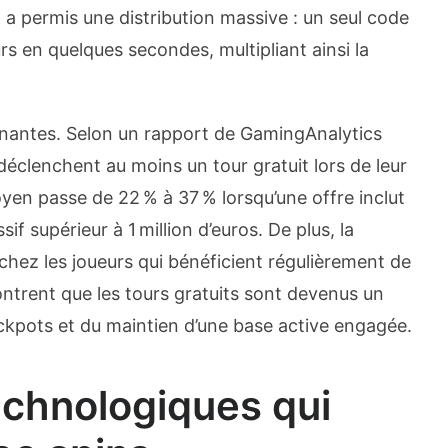
 a permis une distribution massive : un seul code
eurs en quelques secondes, multipliant ainsi la
onnantes. Selon un rapport de GamingAnalytics
déclenchent au moins un tour gratuit lors de leur
yen passe de 22 % à 37 % lorsqu’une offre inclut
if supérieur à 1 million d’euros. De plus, la
ez les joueurs qui bénéficient régulièrement de
ontrent que les tours gratuits sont devenus un
ckpots et du maintien d’une base active engagée.
chnologiques qui