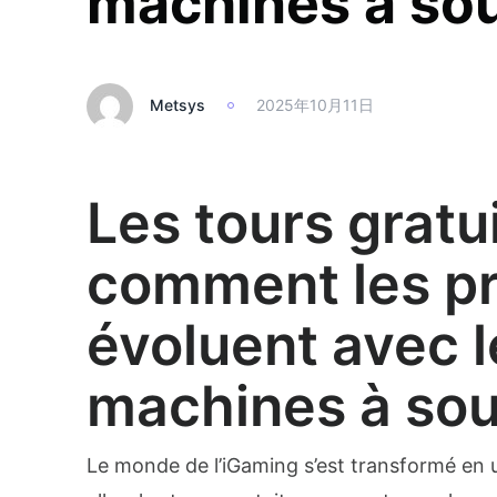
machines à so
Metsys
2025年10月11日
Les tours gratui
comment les p
évoluent avec l
machines à so
Le monde de l’iGaming s’est transformé en u