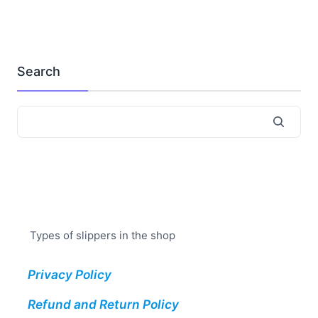
Search
Types of slippers in the shop
Privacy Policy
Refund and Return Policy