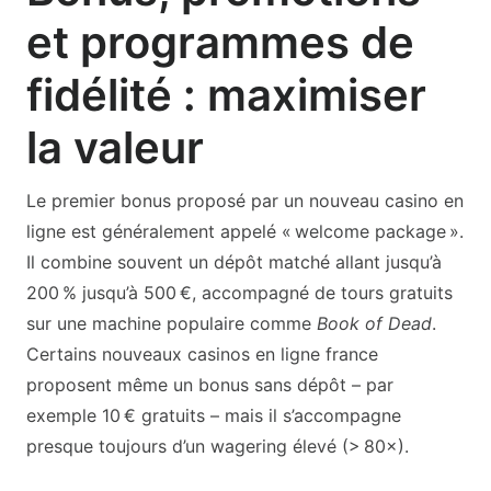
et programmes de
fidélité : maximiser
la valeur
Le premier bonus proposé par un nouveau casino en
ligne est généralement appelé « welcome package ».
Il combine souvent un dépôt matché allant jusqu’à
200 % jusqu’à 500 €, accompagné de tours gratuits
sur une machine populaire comme
Book of Dead
.
Certains nouveaux casinos en ligne france
proposent même un bonus sans dépôt – par
exemple 10 € gratuits – mais il s’accompagne
presque toujours d’un wagering élevé (> 80×).