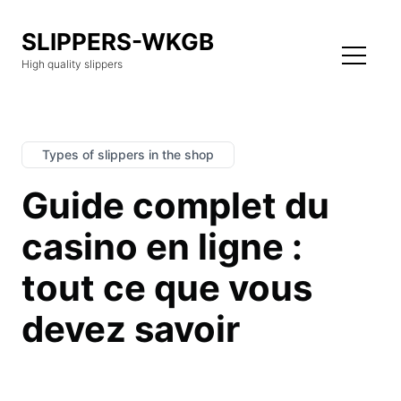
SLIPPERS-WKGB
High quality slippers
Types of slippers in the shop
Guide complet du
casino en ligne :
tout ce que vous
devez savoir