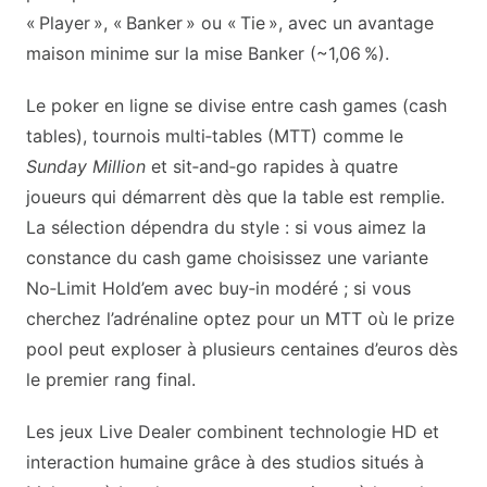
« Player », « Banker » ou « Tie », avec un avantage
maison minime sur la mise Banker (~1,06 %).
Le poker en ligne se divise entre cash games (cash
tables), tournois multi‑tables (MTT) comme le
Sunday Million
et sit‑and‑go rapides à quatre
joueurs qui démarrent dès que la table est remplie.
La sélection dépendra du style : si vous aimez la
constance du cash game choisissez une variante
No‑Limit Hold’em avec buy‑in modéré ; si vous
cherchez l’adrénaline optez pour un MTT où le prize
pool peut exploser à plusieurs centaines d’euros dès
le premier rang final.
Les jeux Live Dealer combinent technologie HD et
interaction humaine grâce à des studios situés à