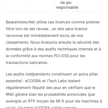
de jeu
responsable
Basketnews.Net utilise ces licences comme premier
filtre lors de ses revues ; un site sans licence
reconnue est immédiatement exclu de nos
classements. Nous évaluons ensuite la sécurité des
données grâce à des audits techniques internes et à
la conformité aux normes PCI‑DSS pour les
transactions bancaires.
Les audits indépendants constituent un autre pilier
essentiel : eCOGRA et iTech Labs testent
régulièrement l’équité des jeux en vérifiant que le
RNG génère bien les probabilités annoncées (par
exemple un RTP moyen de 96 % pour les machines à
sous). Un label eCOGRA valide rassure