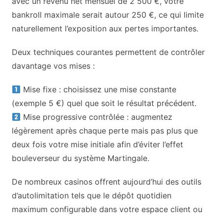
avec un revenu net mensuel de 2 500 €, votre
bankroll maximale serait autour 250 €, ce qui limite
naturellement l’exposition aux pertes importantes.
Deux techniques courantes permettent de contrôler
davantage vos mises :
Mise fixe : choisissez une mise constante
(exemple 5 €) quel que soit le résultat précédent.
Mise progressive contrôlée : augmentez
légèrement après chaque perte mais pas plus que
deux fois votre mise initiale afin d’éviter l’effet
bouleverseur du système Martingale.
De nombreux casinos offrent aujourd’hui des outils
d’autolimitation tels que le dépôt quotidien
maximum configurable dans votre espace client ou