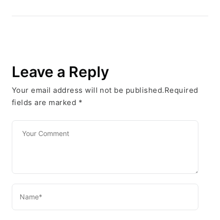
Leave a Reply
Your email address will not be published.Required
fields are marked
*