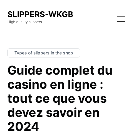
SLIPPERS-WKGB
High quality slippers
Types of slippers in the shop
Guide complet du
casino en ligne :
tout ce que vous
devez savoir en
2024