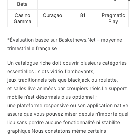
Beta
Casino
Curaçao
81
Pragmatic
Gamma
Play
*Évaluation basée sur Basketnews.Net – moyenne
trimestrielle française
Un catalogue riche doit couvrir plusieurs catégories
essentielles : slots vidéo flamboyants,
jeux traditionnels tels que blackjack ou roulette,
et salles live animées par croupiers réels.Le support
mobile n’est désormais plus optionnel ;
une plateforme responsive ou son application native
assure que vous pouvez miser depuis n’importe quel
lieu sans perdre aucune fonctionnalité ni stabilité
graphique.Nous constatons même certains