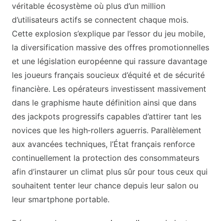
véritable écosystème où plus d’un million
d’utilisateurs actifs se connectent chaque mois.
Cette explosion s’explique par l’essor du jeu mobile,
la diversification massive des offres promotionnelles
et une législation européenne qui rassure davantage
les joueurs français soucieux d’équité et de sécurité
financière. Les opérateurs investissent massivement
dans le graphisme haute définition ainsi que dans
des jackpots progressifs capables d’attirer tant les
novices que les high‑rollers aguerris. Parallèlement
aux avancées techniques, l’État français renforce
continuellement la protection des consommateurs
afin d’instaurer un climat plus sûr pour tous ceux qui
souhaitent tenter leur chance depuis leur salon ou
leur smartphone portable.