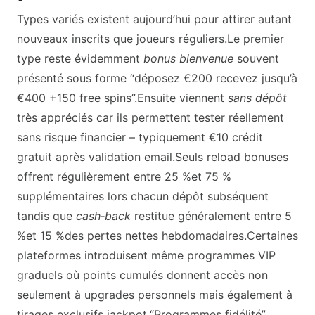
Types variés existent aujourd’hui pour attirer autant
nouveaux inscrits que joueurs réguliers.Le premier
type reste évidemment
bonus bienvenue
souvent
présenté sous forme “déposez €200 recevez jusqu’à
€400 +150 free spins”.Ensuite viennent
sans dépôt
très appréciés car ils permettent tester réellement
sans risque financier – typiquement €10 crédit
gratuit après validation email.Seuls reload bonuses
offrent régulièrement entre 25 %et 75 %
supplémentaires lors chacun dépôt subséquent
tandis que
cash‑back
restitue généralement entre 5
%et 15 %des pertes nettes hebdomadaires.Certaines
plateformes introduisent même programmes VIP
graduels où points cumulés donnent accès non
seulement à upgrades personnels mais également à
tirages exclusifs jackpot.“Programmes fidélité”