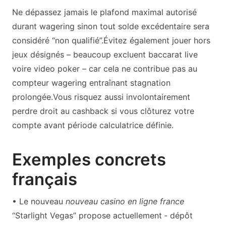
Ne dépassez jamais le plafond maximal autorisé
durant wagering sinon tout solde excédentaire sera
considéré “non qualifié”.Évitez également jouer hors
jeux désignés – beaucoup excluent baccarat live
voire video poker – car cela ne contribue pas au
compteur wagering entraînant stagnation
prolongée.Vous risquez aussi involontairement
perdre droit au cashback si vous clôturez votre
compte avant période calculatrice définie.​
Exemples concrets
français
• Le nouveau
nouveau casino en ligne france
“Starlight Vegas” propose actuellement ‑ dépôt