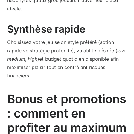
néophytes qu’aux gros joueurs trouver leur place
idéale.​
Synthèse rapide
Choisissez votre jeu selon style préféré (action
rapide vs stratégie profonde), volatilité désirée (
low
,
medium
,
high
)​et budget quotidien disponible afin
maximiser plaisir tout en contrôlant risques
financiers.
Bonus et promotions
: comment en
profiter au maximum