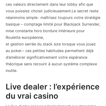
ces valeurs directement dans leur lobby afin que
vous puissiez choisir judicieusement.Le secret reste
néanmoins simple : maîtrisez toujours votre stratégie
basique – comptage limité pour Blackjack Surrender,
mise constante hors bordure intérieure pour
Roulette européenne,
et gestion serrée du stack size lorsque vous jouez
au poker.– ces petites habitudes permettent déjà​
d’améliorer significativement votre espérance
théorique sans recourir à aucun système complexe
inutile.​
Live dealer : l’expérience
du vrai casino