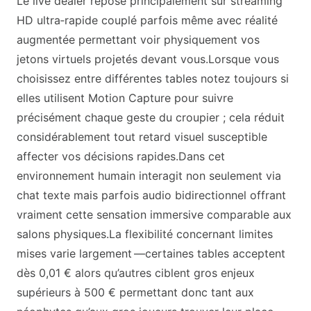
Le live dealer repose principalement sur streaming
HD ultra‑rapide couplé parfois même avec réalité
augmentée permettant voir physiquement vos
jetons virtuels projetés devant vous.Lorsque vous
choisissez entre différentes tables notez toujours si
elles utilisent Motion Capture pour suivre
précisément chaque geste du croupier ; cela réduit
considérablement tout retard visuel susceptible
affecter vos décisions rapides.Dans cet
environnement humain interagit non seulement via
chat texte mais parfois audio bidirectionnel offrant
vraiment cette sensation immersive comparable aux
salons physiques.La flexibilité concernant limites
mises varie largement —certaines tables acceptent
dès 0,01 € alors qu’autres ciblent gros enjeux
supérieurs à 500 € permettant donc tant aux