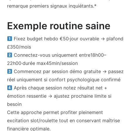
remarque premiers signaux inquiétants.*
Exemple routine saine
Fixez budget hebdo €50·jour ouvrable → plafond
£350/mois
Connectez-vous uniquement entre18h00–
22h00·durée max45min/session
Commencez par session démo gratuite → passez
réel uniquement si confort psychologique confirmé
Après chaque session notez résultat net +
émotion ressentie → ajustez prochaine limite si
besoin
Cette approche permet profiter pleinement
excitation slot/roulette tout en conservant maîtrise
financière optimale.