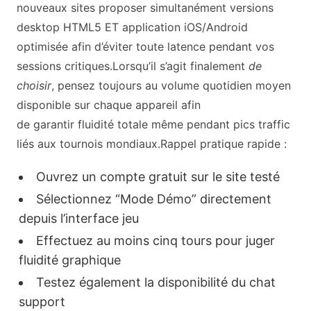
nouveaux sites proposer simultanément versions
desktop HTML5 ET application iOS/Android
optimisée afin d’éviter toute latence pendant vos
sessions critiques.Lorsqu’il s’agit finalement
de
choisir
, pensez toujours au volume quotidien moyen
disponible sur chaque appareil afin
de garantir fluidité totale même pendant pics traffic
liés aux tournois mondiaux.Rappel pratique rapide :
Ouvrez un compte gratuit sur le site testé
Sélectionnez “Mode Démo” directement
depuis l’interface jeu
Effectuez au moins cinq tours pour juger
fluidité graphique
Testez également la disponibilité du chat
support