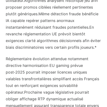
utilisateur.Algorithmes analysent historique jeu afin
proposer promos ciblées réellement pertinentes
plutôt génériques.Même détection fraude bénéficie
IA capable repérer patterns anormaux
instantanément réduisant fraudes potentielles.En
revanche réglementation UE prévoit bientôt
exigences clarté algorithmes décisionnels afin éviter
biais discriminatoires vers certain profils joueurs.*
Réglementaire évolution attendue notamment
directive harmonisation EU gaming prévue
post‑2025 pourrait imposer licences uniques
valables transfrontalières simplifiant accès Français
tout en renforçant exigences solvabilité
opérateur.Prochaine vague législative pourrait
obliger affichage RTP dynamique actualisé
mensuellement assurant transparence totale envers