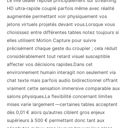
Le live dealer repose principalement sur streaming
HD ultra‑rapide couplé parfois même avec réalité
augmentée permettant voir physiquement vos
jetons virtuels projetés devant vous.Lorsque vous
choisissez entre différentes tables notez toujours si
elles utilisent Motion Capture pour suivre
précisément chaque geste du croupier ; cela réduit
considérablement tout retard visuel susceptible
affecter vos décisions rapides.Dans cet
environnement humain interagit non seulement via
chat texte mais parfois audio bidirectionnel offrant
vraiment cette sensation immersive comparable aux
salons physiques.La flexibilité concernant limites
mises varie largement —certaines tables acceptent
dès 0,01 € alors qu’autres ciblent gros enjeux
supérieurs à 500 € permettant donc tant aux