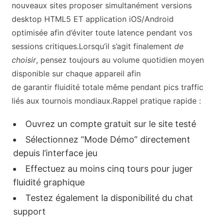
nouveaux sites proposer simultanément versions
desktop HTML5 ET application iOS/Android
optimisée afin d’éviter toute latence pendant vos
sessions critiques.Lorsqu’il s’agit finalement
de
choisir
, pensez toujours au volume quotidien moyen
disponible sur chaque appareil afin
de garantir fluidité totale même pendant pics traffic
liés aux tournois mondiaux.Rappel pratique rapide :
Ouvrez un compte gratuit sur le site testé
Sélectionnez “Mode Démo” directement
depuis l’interface jeu
Effectuez au moins cinq tours pour juger
fluidité graphique
Testez également la disponibilité du chat
support