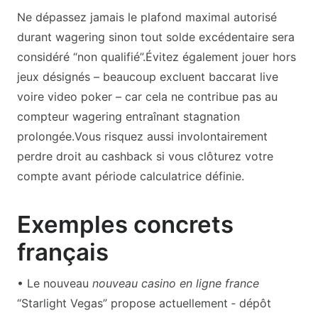
Ne dépassez jamais le plafond maximal autorisé
durant wagering sinon tout solde excédentaire sera
considéré “non qualifié”.Évitez également jouer hors
jeux désignés – beaucoup excluent baccarat live
voire video poker – car cela ne contribue pas au
compteur wagering entraînant stagnation
prolongée.Vous risquez aussi involontairement
perdre droit au cashback si vous clôturez votre
compte avant période calculatrice définie.​
Exemples concrets
français
• Le nouveau
nouveau casino en ligne france
“Starlight Vegas” propose actuellement ‑ dépôt