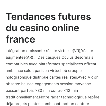
Tendances futures
du casino online
france
Intégration croissante réalité virtuelle(VR)/réalité
augmentée(AR)… Des casques Oculus désormais
compatibles avec plateformes spécialisées offrent
ambiance salon parisien virtuel où croupier
holographique distribue cartes réalistes.Avec VR on
observe hausse engagements session moyenne
passant parfois >30 min contre <12 min
traditionnellement.Notre radar technologique repère
déjà projets pilotes combinant motion capture