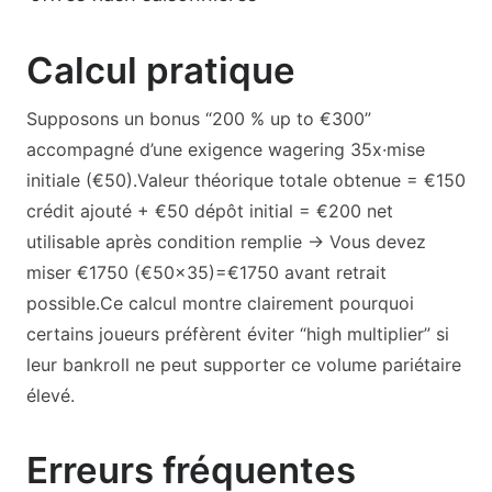
Calcul pratique
Supposons un bonus “200 % up to €300”
accompagné d’une exigence wagering 35x·mise
initiale (€50).Valeur théorique totale obtenue = €150
crédit ajouté + €50 dépôt initial = €200 net
utilisable après condition remplie → Vous devez
miser €1750 (€50×35)=€1750 avant retrait
possible.Ce calcul montre clairement pourquoi
certains joueurs préfèrent éviter “high multiplier” si
leur bankroll ne peut supporter ce volume pariétaire
élevé.​
Erreurs fréquentes