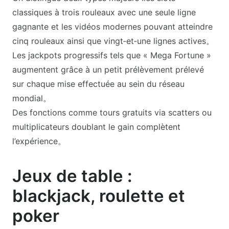
classiques à trois rouleaux avec une seule ligne
gagnante et les vidéos modernes pouvant atteindre
cinq rouleaux ainsi que vingt‑et‑une lignes actives。
Les jackpots progressifs tels que « Mega Fortune »
augmentent grâce à un petit prélèvement prélevé
sur chaque mise effectuée au sein du réseau
mondial。
Des fonctions comme tours gratuits via scatters ou
multiplicateurs doublant le gain complètent
l’expérience。
Jeux de table :
blackjack, roulette et
poker