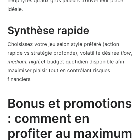
néophytes qu’aux gros joueurs trouver leur place
idéale.​
Synthèse rapide
Choisissez votre jeu selon style préféré (action
rapide vs stratégie profonde), volatilité désirée (
low
,
medium
,
high
)​et budget quotidien disponible afin
maximiser plaisir tout en contrôlant risques
financiers.
Bonus et promotions
: comment en
profiter au maximum