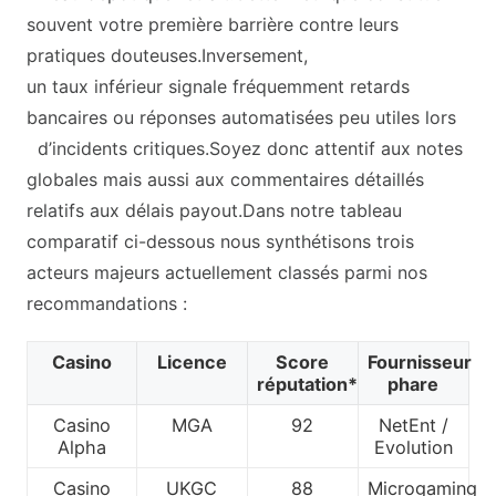
souvent votre première barrière contre leurs
pratiques douteuses.Inversement,
un taux inférieur signale fréquemment retards
bancaires ou réponses automatisées peu utiles lors
d’incidents critiques.Soyez donc attentif aux notes
globales mais aussi aux commentaires détaillés
relatifs aux délais payout.Dans notre tableau
comparatif ci-dessous nous synthétisons trois
acteurs majeurs actuellement classés parmi nos
recommandations :
Casino
Licence
Score
Fournisseur
réputation*
phare
Casino
MGA
92
NetEnt /
Alpha
Evolution
Casino
UKGC
88
Microgaming