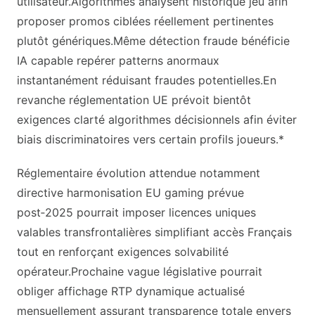
utilisateur.Algorithmes analysent historique jeu afin
proposer promos ciblées réellement pertinentes
plutôt génériques.Même détection fraude bénéficie
IA capable repérer patterns anormaux
instantanément réduisant fraudes potentielles.En
revanche réglementation UE prévoit bientôt
exigences clarté algorithmes décisionnels afin éviter
biais discriminatoires vers certain profils joueurs.*
Réglementaire évolution attendue notamment
directive harmonisation EU gaming prévue
post‑2025 pourrait imposer licences uniques
valables transfrontalières simplifiant accès Français
tout en renforçant exigences solvabilité
opérateur.Prochaine vague législative pourrait
obliger affichage RTP dynamique actualisé
mensuellement assurant transparence totale envers