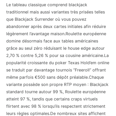
Le tableau classique comprend blackjack
traditionnel mais aussi variantes très prisées telles
que Blackjack Surrender où vous pouvez
abandonner après deux cartes initiales afin réduire
légèrement l’avantage maison.Roulette européenne
domine désormais face aux tables américaines
grâce au seul zéro réduisant le house edge autour
2,70 % contre 5,26 % pour sa cousine américaine.La
popularité croissante du poker Texas Hold’em online
se traduit par davantage tournois “Freeroll” offrant
même parfois €500 sans dépôt préalable.Chaque
variante possède son propre RTP moyen : Blackjack
standard tourne autour 99 %, Roulette européenne
atteint 97 %, tandis que certains craps virtuels
flirtent avec 98 % lorsqu’ils respectent strictement
leurs règles optimales.De nombreux sites affichent