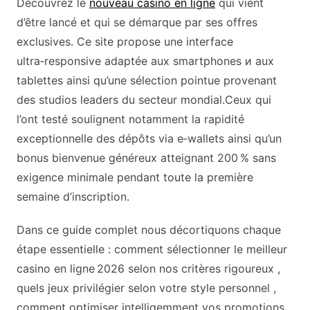
Découvrez le
nouveau casino en ligne
qui vient
d’être lancé et qui se démarque par ses offres
exclusives. Ce site propose une interface
ultra‑responsive adaptée aux smartphones и aux
tablettes ainsi qu’une sélection pointue provenant
des studios leaders du secteur mondial.Ceux qui
l’ont testé soulignent notamment la rapidité
exceptionnelle des dépôts via e‑wallets ainsi qu’un
bonus bienvenue généreux atteignant 200 % sans
exigence minimale pendant toute la première
semaine d’inscription.​
Dans ce guide complet nous décortiquons chaque
étape essentielle : comment sélectionner le meilleur
casino en ligne 2026 selon nos critères rigoureux ,
quels jeux privilégier selon votre style personnel ,
comment optimiser intelligemment vos promotions