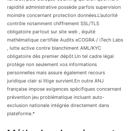
rapidité administrative possède parfois supervision
moindre concernant protection données.L’autorité
contrôle notamment chiffrement SSL/TLS
obligatoire partout sur site web , équité
mathématique certifiée Audits eCOGRA / iTech Labs
, lutte active contre blanchiment AML/KYC
obligatoire dès premier dépôt.Un tel cadre légal
protège non seulement vos informations
personnelles mais assure également recours
juridique clair si litige survient.En outre ANJ
française impose exigences spécifiques concernant
prévention jeu problématique incluant auto-
exclusion nationale intégrée directement dans
plateforme.*