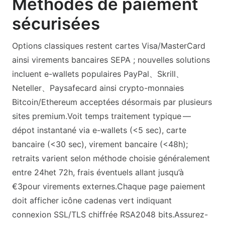
Méthodes de paiement
sécurisées
Options classiques restent cartes Visa/MasterCard
ainsi virements bancaires SEPA ; nouvelles solutions
incluent e-wallets populaires PayPal、Skrill、
Neteller、Paysafecard ainsi crypto-monnaies
Bitcoin/Ethereum acceptées désormais par plusieurs
sites premium.Voit temps traitement typique —
dépot instantané via e-wallets (<5 sec), carte
bancaire (<30 sec), virement bancaire (<48h);
retraits varient selon méthode choisie généralement
entre 24het 72h, frais éventuels allant jusqu’à
‎€3‏‎pour virements externes.Chaque page paiement
doit afficher icône cadenas vert indiquant
connexion SSL/TLS chiffrée RSA2048 bits.Assurez-