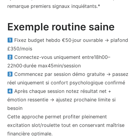
remarque premiers signaux inquiétants.*
Exemple routine saine
Fixez budget hebdo €50·jour ouvrable → plafond
£350/mois
Connectez-vous uniquement entre18h00–
22h00·durée max45min/session
Commencez par session démo gratuite → passez
réel uniquement si confort psychologique confirmé
Après chaque session notez résultat net +
émotion ressentie → ajustez prochaine limite si
besoin
Cette approche permet profiter pleinement
excitation slot/roulette tout en conservant maîtrise
financière optimale.