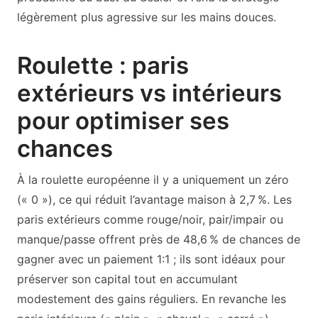
légèrement plus agressive sur les mains douces.
Roulette : paris
extérieurs vs intérieurs
pour optimiser ses
chances
À la roulette européenne il y a uniquement un zéro
(« 0 »), ce qui réduit l’avantage maison à 2,7 %. Les
paris extérieurs comme rouge/noir, pair/impair ou
manque/passe offrent près de 48,6 % de chances de
gagner avec un paiement 1:1 ; ils sont idéaux pour
préserver son capital tout en accumulant
modestement des gains réguliers. En revanche les