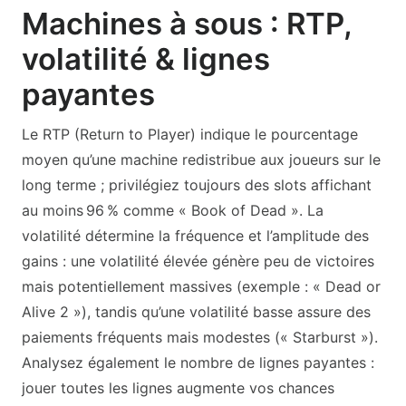
Machines à sous : RTP,
volatilité & lignes
payantes
Le RTP (Return to Player) indique le pourcentage
moyen qu’une machine redistribue aux joueurs sur le
long terme ; privilégiez toujours des slots affichant
au moins 96 % comme « Book of Dead ». La
volatilité détermine la fréquence et l’amplitude des
gains : une volatilité élevée génère peu de victoires
mais potentiellement massives (exemple : « Dead or
Alive 2 »), tandis qu’une volatilité basse assure des
paiements fréquents mais modestes (« Starburst »).
Analysez également le nombre de lignes payantes :
jouer toutes les lignes augmente vos chances