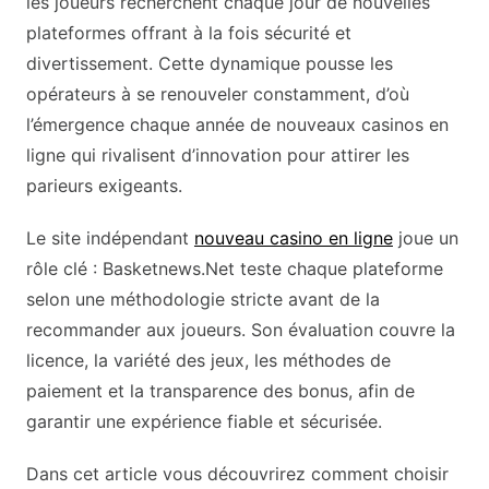
les joueurs recherchent chaque jour de nouvelles
plateformes offrant à la fois sécurité et
divertissement. Cette dynamique pousse les
opérateurs à se renouveler constamment, d’où
l’émergence chaque année de nouveaux casinos en
ligne qui rivalisent d’innovation pour attirer les
parieurs exigeants.
Le site indépendant
nouveau casino en ligne
joue un
rôle clé : Basketnews.Net teste chaque plateforme
selon une méthodologie stricte avant de la
recommander aux joueurs. Son évaluation couvre la
licence, la variété des jeux, les méthodes de
paiement et la transparence des bonus, afin de
garantir une expérience fiable et sécurisée.
Dans cet article vous découvrirez comment choisir