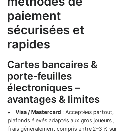
méthodes de
paiement
sécurisées et
rapides
Cartes bancaires &
porte‑feuilles
électroniques –
avantages & limites
Visa / Mastercard
: Acceptées partout,
plafonds élevés adaptés aux gros joueurs ;
frais généralement compris entre 2–3 % sur