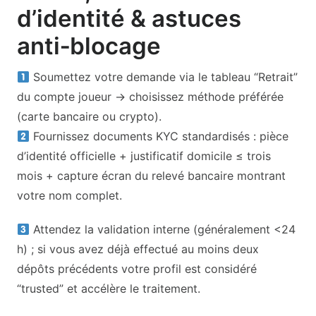
d’identité & astuces
anti‑blocage
Soumettez votre demande via le tableau “Retrait”
du compte joueur → choisissez méthode préférée
(carte bancaire ou crypto).
Fournissez documents KYC standardisés : pièce
d’identité officielle + justificatif domicile ≤ trois
mois + capture écran du relevé bancaire montrant
votre nom complet.
Attendez la validation interne (généralement <24
h) ; si vous avez déjà effectué au moins deux
dépôts précédents votre profil est considéré
“trusted” et accélère le traitement.