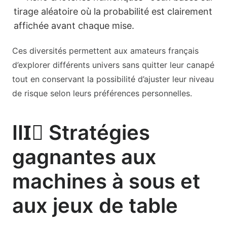
tirage aléatoire où la probabilité est clairement
affichée avant chaque mise.
Ces diversités permettent aux amateurs français
d’explorer différents univers sans quitter leur canapé
tout en conservant la possibilité d’ajuster leur niveau
de risque selon leurs préférences personnelles.
III️⃣ Stratégies
gagnantes aux
machines à sous et
aux jeux de table