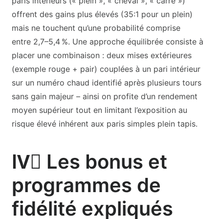
paris intérieurs (« plein », « cheval », « carré »)
offrent des gains plus élevés (35:1 pour un plein)
mais ne touchent qu’une probabilité comprise
entre 2,7–5,4 %. Une approche équilibrée consiste à
placer une combinaison : deux mises extérieures
(exemple rouge + pair) couplées à un pari intérieur
sur un numéro chaud identifié après plusieurs tours
sans gain majeur – ainsi on profite d’un rendement
moyen supérieur tout en limitant l’exposition au
risque élevé inhérent aux paris simples plein tapis.
IV️⃣ Les bonus et
programmes de
fidélité expliqués