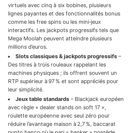
virtuels avec cinq à six bobines, plusieurs
lignes payantes et des fonctionnalités bonus
comme les free spins ou les mini‑jeux
interactifs. Les jackpots progressifs tels que
Mega Moolah peuvent atteindre plusieurs
millions d’euros.
Slots classiques & jackpots progressifs
–
Des titres à trois rouleaux rappelant les
machines physiques ; ils offrent souvent un
RTP supérieur à 97 % et sont appréciés pour
leur simplicité.
Jeux table standards
– Blackjack européen
avec règle « dealer stands on soft 17 »,
roulette européenne avec seul zéro pour
réduire l’avantage maison à 2,7 %, baccarat
punto banco où le pari « banker » possède