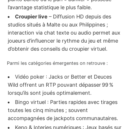
l’avantage statistique le plus faible.
Croupier live
– Diffusion HD depuis des
studios situés à Malte ou aux Philippines ;
interaction via chat texte ou audio permet aux
joueurs d’influencer le rythme du jeu et même
d’obtenir des conseils du croupier virtuel.
Parmi les catégories émergentes on retrouve :
Vidéo poker : Jacks or Better et Deuces
Wild offrent un RTP pouvant dépasser 99 %
lorsqu’ils sont joués optimalement.
Bingo virtuel : Parties rapides avec tirages
toutes les cinq minutes ; souvent
accompagnées de jackpots communautaires.
Keno & loteries numériques : Jeux basés sur