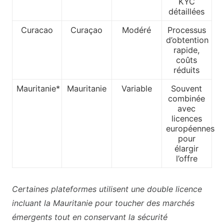
KYC
détaillées
Curacao
Curaçao
Modéré
Processus
d’obtention
rapide,
coûts
réduits
Mauritanie*
Mauritanie
Variable
Souvent
combinée
avec
licences
européennes
pour
élargir
l’offre
Certaines plateformes utilisent une double licence
incluant la Mauritanie pour toucher des marchés
émergents tout en conservant la sécurité