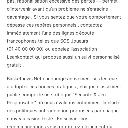
pas, rationalisation excessive des pertes — permet
d’intervenir avant qu’un problème ne s’enracine
davantage . Si vous sentez que votre comportement
dépasse ces repères personnels , contactez
immédiatement l’une des lignes d’écoute
francophones telles que SOS Joueurs
(01 40 00 00 00) ou appelez l’association
Leankontact qui propose aussi un suivi personnalisé
gratuit .
Basketnews.Net encourage activement ses lecteurs
à adopter ces bonnes pratiques ; chaque classement
publié comporte une rubrique “Sécurité & Jeu
Responsable” où nous évaluons notamment la clarté
des politiques anti‑addiction proposées par chaque
nouveau casino testé . En suivant nos
recommandations vous profiterez pleinement du