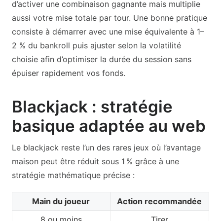
d’activer une combinaison gagnante mais multiplie
aussi votre mise totale par tour. Une bonne pratique
consiste à démarrer avec une mise équivalente à 1–
2 % du bankroll puis ajuster selon la volatilité
choisie afin d’optimiser la durée du session sans
épuiser rapidement vos fonds.
Blackjack : stratégie
basique adaptée au web
Le blackjack reste l’un des rares jeux où l’avantage
maison peut être réduit sous 1 % grâce à une
stratégie mathématique précise :
Main du joueur
Action recommandée
8 ou moins
Tirer