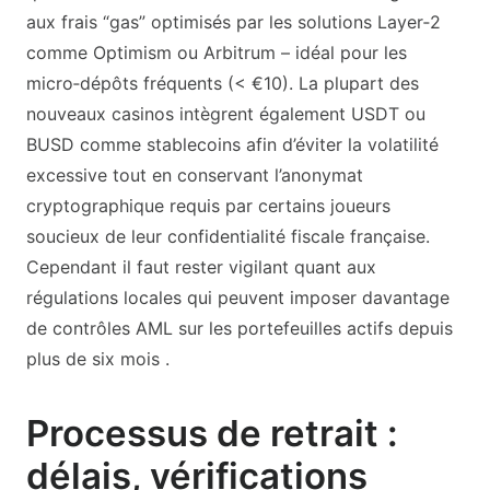
aux frais “gas” optimisés par les solutions Layer‑2
comme Optimism ou Arbitrum – idéal pour les
micro‑dépôts fréquents (< €10). La plupart des
nouveaux casinos intègrent également USDT ou
BUSD comme stablecoins afin d’éviter la volatilité
excessive tout en conservant l’anonymat
cryptographique requis par certains joueurs
soucieux de leur confidentialité fiscale française.
Cependant il faut rester vigilant quant aux
régulations locales qui peuvent imposer davantage
de contrôles AML sur les portefeuilles actifs depuis
plus de six mois .
Processus de retrait :
délais, vérifications