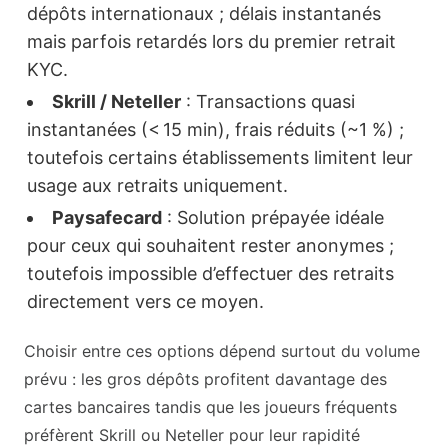
dépôts internationaux ; délais instantanés
mais parfois retardés lors du premier retrait
KYC.
Skrill / Neteller
: Transactions quasi
instantanées (< 15 min), frais réduits (~1 %) ;
toutefois certains établissements limitent leur
usage aux retraits uniquement.
Paysafecard
: Solution prépayée idéale
pour ceux qui souhaitent rester anonymes ;
toutefois impossible d’effectuer des retraits
directement vers ce moyen.
Choisir entre ces options dépend surtout du volume
prévu : les gros dépôts profitent davantage des
cartes bancaires tandis que les joueurs fréquents
préfèrent Skrill ou Neteller pour leur rapidité