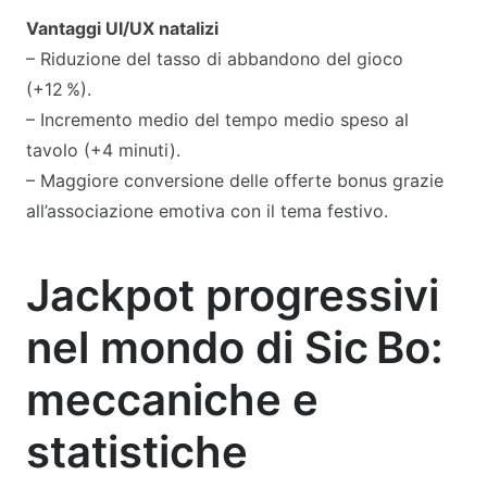
Vantaggi UI/UX natalizi
– Riduzione del tasso di abbandono del gioco
(+12 %).
– Incremento medio del tempo medio speso al
tavolo (+4 minuti).
– Maggiore conversione delle offerte bonus grazie
all’associazione emotiva con il tema festivo.
Jackpot progressivi
nel mondo di Sic Bo:
meccaniche e
statistiche