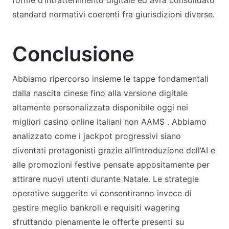
forme d’intrattenimento digitale ed avrà consolidato
standard normativi coerenti fra giurisdizioni diverse.
Conclusione
Abbiamo ripercorso insieme le tappe fondamentali
dalla nascita cinese fino alla versione digitale
altamente personalizzata disponibile oggi nei
migliori casino online italiani non AAMS . Abbiamo
analizzato come i jackpot progressivi siano
diventati protagonisti grazie all’introduzione dell’AI e
alle promozioni festive pensate appositamente per
attirare nuovi utenti durante Natale.​ Le strategie
operative suggerite vi consentiranno invece di
gestire meglio bankroll e requisiti wagering
sfruttando pienamente le offerte presenti su