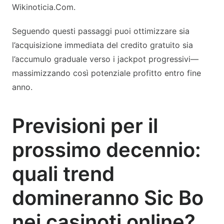
Wikinoticia.Com.
Seguendo questi passaggi puoi ottimizzare sia
l’acquisizione immediata del credito gratuito sia
l’accumulo graduale verso i jackpot progressivi—
massimizzando così potenziale profitto entro fine
anno.
Previsioni per il
prossimo decennio:
quali trend
domineranno Sic Bo
nei casinoti online?