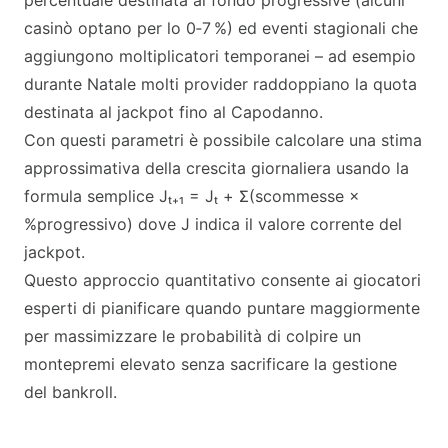
casinò optano per lo 0‑7 %) ed eventi stagionali che
aggiungono moltiplicatori temporanei – ad esempio
durante Natale molti provider raddoppiano la quota
destinata al jackpot fino al Capodanno.
Con questi parametri è possibile calcolare una stima
approssimativa della crescita giornaliera usando la
formula semplice Jₜ₊₁ = Jₜ + Σ(scommesse ×
%progressivo) dove J indica il valore corrente del
jackpot.
Questo approccio quantitativo consente ai giocatori
esperti di pianificare quando puntare maggiormente
per massimizzare le probabilità di colpire un
montepremi elevato senza sacrificare la gestione
del bankroll.