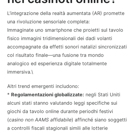
L’integrazione della realtà aumentata (AR) promette
una rivoluzione sensoriale completa:
Immaginate uno smartphone che proietti sul tavolo
fisico immagini tridimensionali dei dadi volanti
accompagnate da effetti sonori natalizi sincronizzati
col risultato finale—una fusione tra mondo
analogico ed esperienza digitale totalmente
immersiva.\
Altri trend emergenti includono:
*
Regolamentazioni globalizzate:
negli Stati Uniti
alcuni stati stanno valutando leggi specifiche sui
giochi da tavolo online durante periodhi festivi
(
casino non AAMS affidabile
) affinché siano soggetti
a controlli fiscali stagionali simili alle lotterie