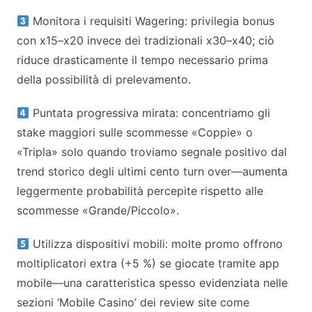
Monitora i requisiti Wagering: privilegia bonus
con x15–x20 invece dei tradizionali x30–x40; ciò
riduce drasticamente il tempo necessario prima
della possibilità di prelevamento.
Puntata progressiva mirata: concentriamo gli
stake maggiori sulle scommesse «Coppie» o
«Tripla» solo quando troviamo segnale positivo dal
trend storico degli ultimi cento turn over—aumenta
leggermente probabilità percepite rispetto alle
scommesse «Grande/Piccolo».
Utilizza dispositivi mobili: molte promo offrono
moltiplicatori extra (+5 %) se giocate tramite app
mobile—una caratteristica spesso evidenziata nelle
sezioni ‘Mobile Casino’ dei review site come