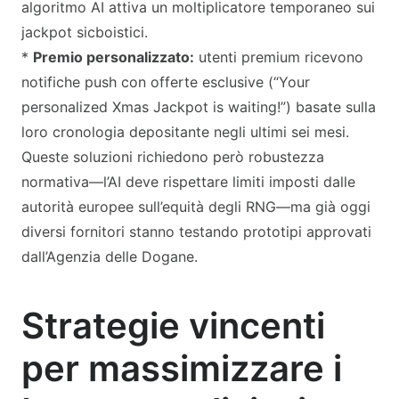
algoritmo AI attiva un moltiplicatore temporaneo sui
jackpot sicboistici.
*
Premio personalizzato:
utenti premium ricevono
notifiche push con offerte esclusive (“Your
personalized Xmas Jackpot is waiting!”) basate sulla
loro cronologia depositante negli ultimi sei mesi.
Queste soluzioni richiedono però robustezza
normativa—l’AI deve rispettare limiti imposti dalle
autorità europee sull’equità degli RNG—ma già oggi
diversi fornitori stanno testando prototipi approvati
dall’Agenzia delle Dogane.
Strategie vincenti
per massimizzare i