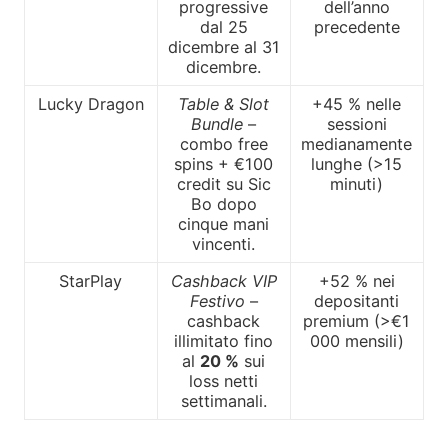
progressive
dell’anno
dal 25
precedente
dicembre al 31
dicembre.
Lucky Dragon
Table & Slot
+45 % nelle
Bundle
–
sessioni
combo free
medianamente
spins + €100
lunghe (>15
credit su Sic
minuti)
Bo dopo
cinque mani
vincenti.
StarPlay
Cashback VIP
+52 % nei
Festivo
–
depositanti
cashback
premium (>€1
illimitato fino
000 mensili)
al
20 %
sui
loss netti
settimanali.