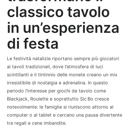
classico tavolo
in un’esperienza
di festa
Le festività natalizie riportano sempre più giocatori
ai tavoli tradizionali, dove l’atmosfera di luci
scintillanti e il tintinnio delle monete creano un mix
irresistibile di nostalgia e adrenalina. In questo
periodo l’interesse per giochi da tavolo come
Blackjack, Roulette e soprattutto Sic Bo cresce
notevolmente: le famiglie si riuniscono attorno al
computer o al tablet e cercano una pausa divertente
tra regali e cene imbandite.