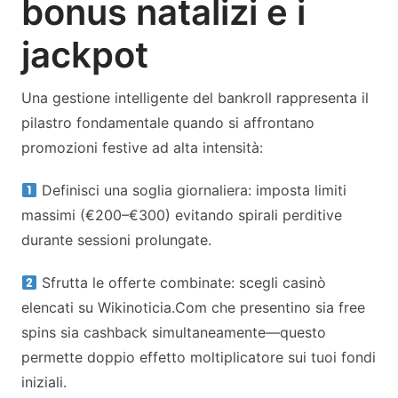
bonus natalizi e i
jackpot
Una gestione intelligente del bankroll rappresenta il
pilastro fondamentale quando si affrontano
promozioni festive ad alta intensità:
Definisci una soglia giornaliera: imposta limiti
massimi (€200–€300) evitando spirali perditive
durante sessioni prolungate.
Sfrutta le offerte combinate: scegli casinò
elencati su Wikinoticia.Com che presentino sia free
spins sia cashback simultaneamente—questo
permette doppio effetto moltiplicatore sui tuoi fondi
iniziali.