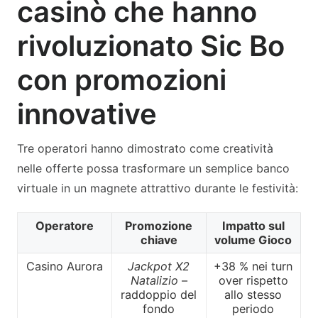
casinò che hanno
rivoluzionato Sic Bo
con promozioni
innovative
Tre operatori hanno dimostrato come creatività
nelle offerte possa trasformare un semplice banco
virtuale in un magnete attrattivo durante le festività:
Operatore
Promozione
Impatto sul
chiave
volume Gioco
Casino Aurora
Jackpot X2
+38 % nei turn
Natalizio
–
over rispetto
raddoppio del
allo stesso
fondo
periodo