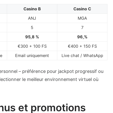
Casino B
Casino C
ANJ
MGA
5
7
95,8 %
96,%
€300 + 100 FS
€400 + 150 FS
ne
Email uniquement
Live chat / WhatsApp
ersonnel – préférence pour jackpot progressif ou
lectionner le meilleur environnement virtuel où
nus et promotions