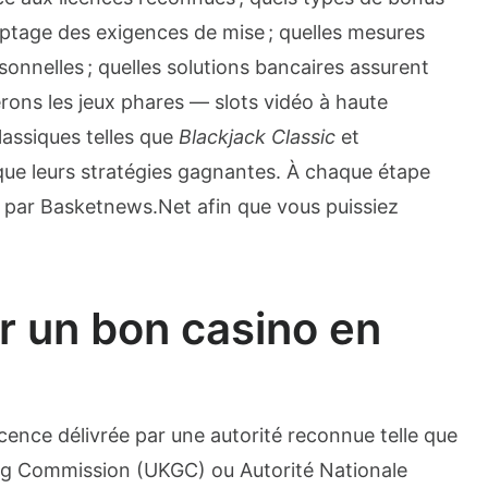
ptage des exigences de mise ; quelles mesures
onnelles ; quelles solutions bancaires assurent
rerons les jeux phares — slots vidéo à haute
classiques telles que
Blackjack Classic
et
que leurs stratégies gagnantes. À chaque étape
s par Basketnews.Net afin que vous puissiez
 un bon casino en
icence délivrée par une autorité reconnue telle que
g Commission (UKGC) ou Autorité Nationale