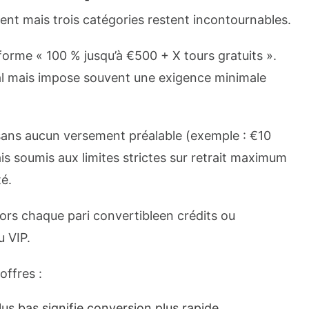
t mais trois catégories restent incontournables.
rme « 100 % jusqu’à €500 + X tours gratuits ».
l mais impose souvent une exigence minimale
 sans aucun versement préalable (exemple : €10
mais soumis aux limites strictes sur retrait maximum
té.
ors chaque pari convertibleen crédits ou
u VIP.
ffres :
lus bas signifie conversion plus rapide.