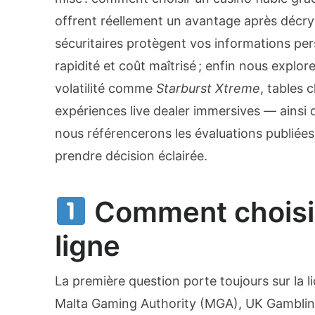
offrent réellement un avantage après décry
sécuritaires protègent vos informations pers
rapidité et coût maîtrisé ; enfin nous explo
volatilité comme
Starburst Xtreme
, tables 
expériences live dealer immersives — ainsi 
nous référencerons les évaluations publiée
prendre décision éclairée.
Comment choisir
ligne
La première question porte toujours sur la l
Malta Gaming Authority (MGA), UK Gamblin