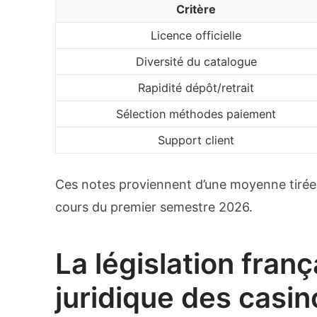
Critère
Licence officielle
Diversité du catalogue
Rapidité dépôt/retrait
Sélection méthodes paiement
Support client
Ces notes proviennent d’une moyenne tirée 
cours du premier semestre 2026.
La législation franç
juridique des casin