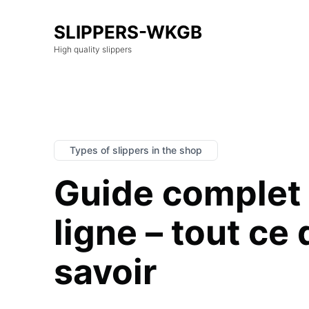
SLIPPERS-WKGB
High quality slippers
Types of slippers in the shop
Guide complet 
ligne – tout ce
savoir