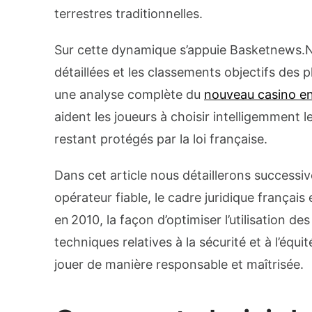
terrestres traditionnelles.
Sur cette dynamique s’appuie Basketnews.Ne
détaillées et les classements objectifs des 
une analyse complète du
nouveau casino en
aident les joueurs à choisir intelligemment 
restant protégés par la loi française.
Dans cet article nous détaillerons successiv
opérateur fiable, le cadre juridique françai
en 2010, la façon d’optimiser l’utilisation de
techniques relatives à la sécurité et à l’équi
jouer de manière responsable et maîtrisée.