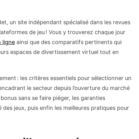
t, un site indépendant spécialisé dans les revues
plateformes de jeu ! Vous y trouverez chaque jour
 ligne
ainsi que des comparatifs pertinents qui
leurs espaces de divertissement virtuel tout en
ement : les critères essentiels pour sélectionner un
s encadrant le secteur depuis l’ouverture du marché
s bonus sans se faire piéger, les garanties
té des jeux, puis enfin les meilleures pratiques pour