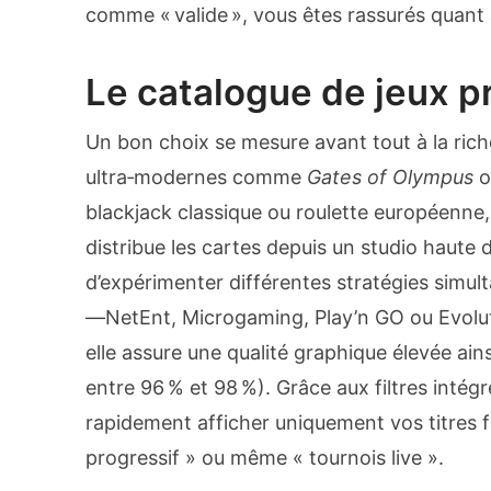
comme « valide », vous êtes rassurés quant
Le catalogue de jeux 
Un bon choix se mesure avant tout à la riche
ultra‑modernes comme
Gates of Olympus
o
blackjack classique ou roulette européenne, a
distribue les cartes depuis un studio haute 
d’expérimenter différentes stratégies sim
—NetEnt, Microgaming, Play’n GO ou Evolut
elle assure une qualité graphique élevée ai
entre 96 % et 98 %). Grâce aux filtres inté
rapidement afficher uniquement vos titres fa
progressif » ou même « tournois live ».