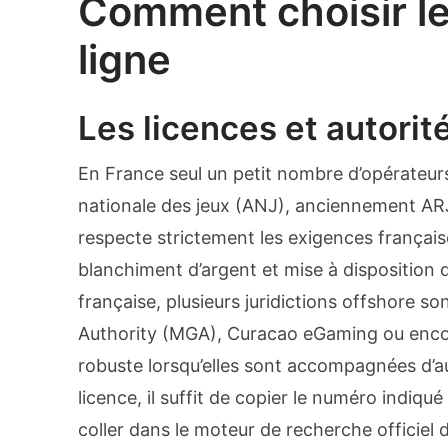
Comment choisir le
ligne
Les licences et autorit
En France seul un petit nombre d’opérateurs 
nationale des jeux (ANJ), anciennement ARJE
respecte strictement les exigences français
blanchiment d’argent et mise à disposition d’
française, plusieurs juridictions offshore s
Authority (MGA), Curacao eGaming ou encor
robuste lorsqu’elles sont accompagnées d’au
licence, il suffit de copier le numéro indiqué
coller dans le moteur de recherche officiel d