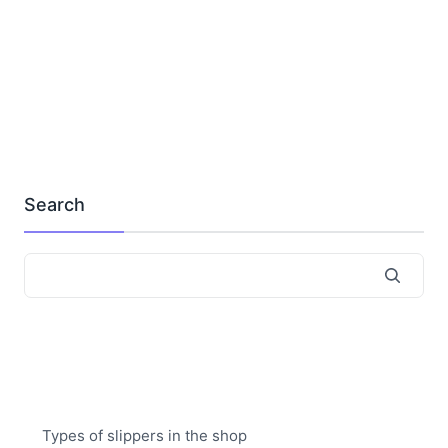
Search
Types of slippers in the shop