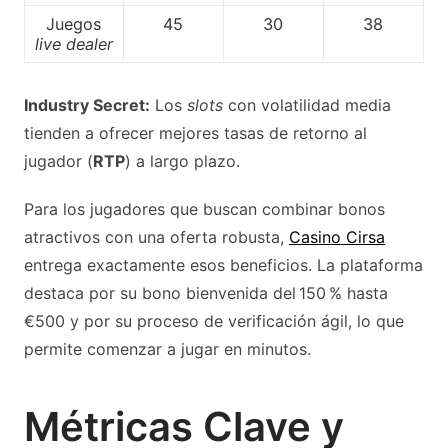
Juegos
45
30
38
live dealer
Industry Secret:
Los
slots
con volatilidad media
tienden a ofrecer mejores tasas de retorno al
jugador (
RTP
) a largo plazo.
Para los jugadores que buscan combinar bonos
atractivos con una oferta robusta,
Casino Cirsa
entrega exactamente esos beneficios. La plataforma
destaca por su bono bienvenida del 150 % hasta
€500 y por su proceso de verificación ágil, lo que
permite comenzar a jugar en minutos.
Métricas Clave y