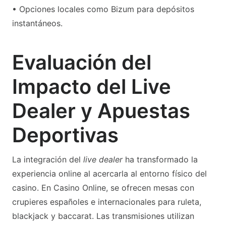
• Opciones locales como Bizum para depósitos
instantáneos.
Evaluación del
Impacto del Live
Dealer y Apuestas
Deportivas
La integración del
live dealer
ha transformado la
experiencia online al acercarla al entorno físico del
casino. En Casino Online, se ofrecen mesas con
crupieres españoles e internacionales para ruleta,
blackjack y baccarat. Las transmisiones utilizan