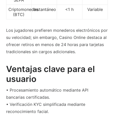
SEPA
Criptomonedas
Instantáneo
<1 h
Variable
(BTC)
Los jugadores prefieren monederos electrónicos por
su velocidad; sin embargo, Casino Online destaca al
ofrecer retiros en menos de 24 horas para tarjetas
tradicionales sin cargos adicionales.
Ventajas clave para el
usuario
• Procesamiento automático mediante API
bancarias certificadas.
• Verificación KYC simplificada mediante
reconocimiento facial.