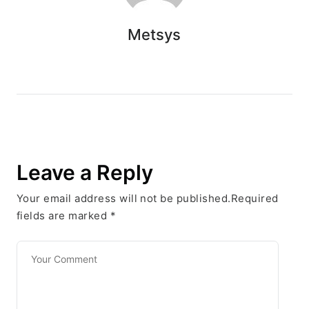
Metsys
Leave a Reply
Your email address will not be published.Required
fields are marked
*