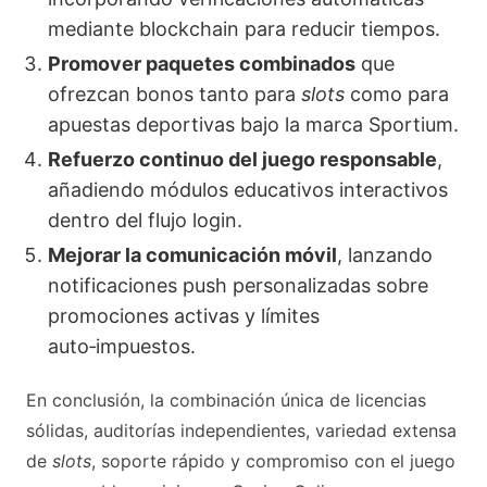
mediante blockchain para reducir tiempos.
Promover paquetes combinados
que
ofrezcan bonos tanto para
slots
como para
apuestas deportivas bajo la marca Sportium.
Refuerzo continuo del juego responsable
,
añadiendo módulos educativos interactivos
dentro del flujo login.
Mejorar la comunicación móvil
, lanzando
notificaciones push personalizadas sobre
promociones activas y límites
auto‑impuestos.
En conclusión, la combinación única de licencias
sólidas, auditorías independientes, variedad extensa
de
slots
, soporte rápido y compromiso con el juego