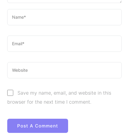
Save my name, email, and website in this
browser for the next time I comment.