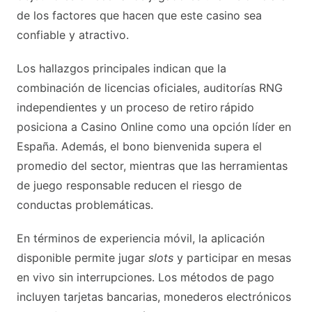
de los factores que hacen que este casino sea
confiable y atractivo.
Los hallazgos principales indican que la
combinación de licencias oficiales, auditorías RNG
independientes y un proceso de retiro rápido
posiciona a Casino Online como una opción líder en
España. Además, el bono bienvenida supera el
promedio del sector, mientras que las herramientas
de juego responsable reducen el riesgo de
conductas problemáticas.
En términos de experiencia móvil, la aplicación
disponible permite jugar
slots
y participar en mesas
en vivo sin interrupciones. Los métodos de pago
incluyen tarjetas bancarias, monederos electrónicos