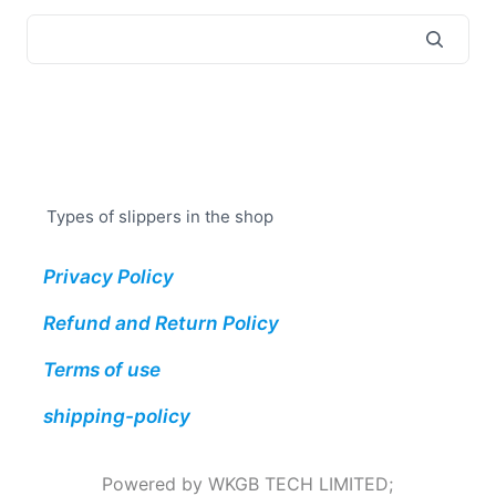
Types of slippers in the shop
Privacy Policy
Refund and Return Policy
Terms of use
shipping-policy
Powered by WKGB TECH LIMITED;