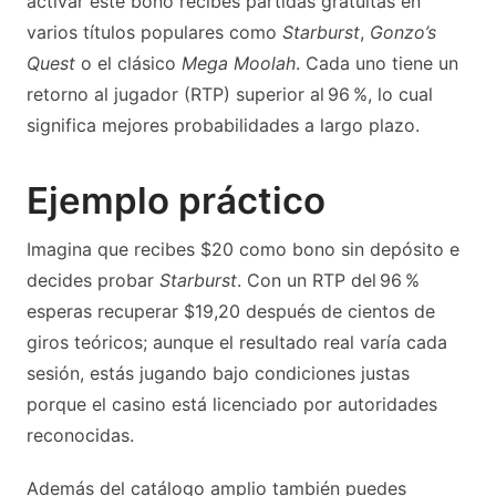
activar este bono recibes partidas gratuitas en
varios títulos populares como
Starburst
,
Gonzo’s
Quest
o el clásico
Mega Moolah
. Cada uno tiene un
retorno al jugador (RTP) superior al 96 %, lo cual
significa mejores probabilidades a largo plazo.
Ejemplo práctico
Imagina que recibes $20 como bono sin depósito e
decides probar
Starburst
. Con un RTP del 96 %
esperas recuperar $19,20 después de cientos de
giros teóricos; aunque el resultado real varía cada
sesión, estás jugando bajo condiciones justas
porque el casino está licenciado por autoridades
reconocidas.
Además del catálogo amplio también puedes