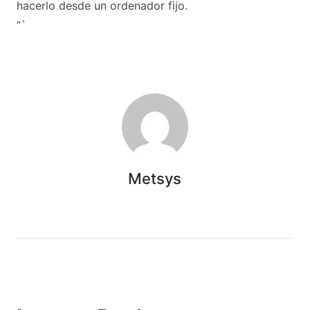
hacerlo desde un ordenador fijo.
“`
Metsys