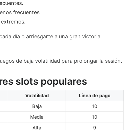
recuentes.
menos frecuentes.
s extremos.
cada día o arriesgarte a una gran victoria
 juegos de baja volatilidad para prolongar la sesión.
res slots populares
Volatilidad
Línea de pago
Baja
10
Media
10
Alta
9