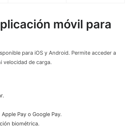
plicación móvil para
isponible para iOS y Android. Permite acceder a
ni velocidad de carga.
r.
 Apple Pay o Google Pay.
ción biométrica.