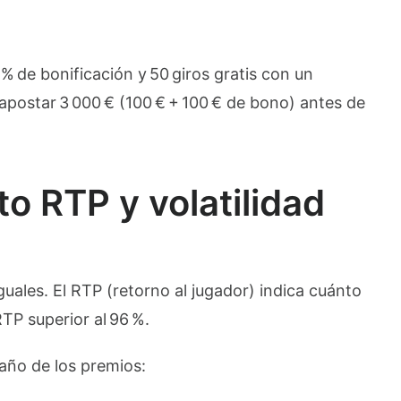
% de bonificación y 50 giros gratis con un
 apostar 3 000 € (100 € + 100 € de bono) antes de
lto RTP y volatilidad
ales. El RTP (retorno al jugador) indica cuánto
TP superior al 96 %.
maño de los premios: