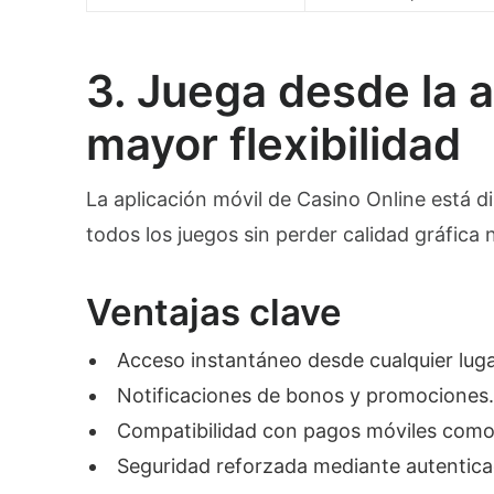
3. Juega desde la a
mayor flexibilidad
La aplicación móvil de Casino Online está d
todos los juegos sin perder calidad gráfica 
Ventajas clave
Acceso instantáneo desde cualquier luga
Notificaciones de bonos y promociones.
Compatibilidad con pagos móviles como
Seguridad reforzada mediante autentica