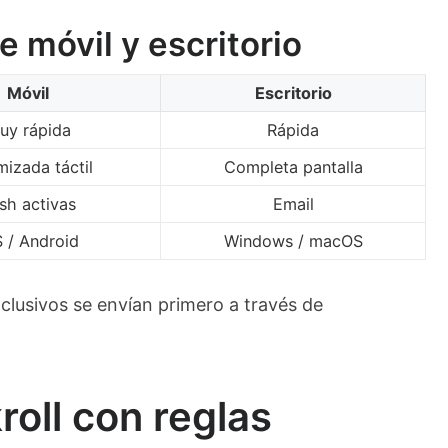
 móvil y escritorio
Móvil
Escritorio
uy rápida
Rápida
mizada táctil
Completa pantalla
sh activas
Email
S / Android
Windows / macOS
clusivos se envían primero a través de
roll con reglas