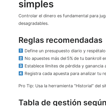
simples
Controlar el dinero es fundamental para ju
desagradables.
Reglas recomendadas
Define un presupuesto diario y respétalo
No apuestes más del 5% de tu bankroll en
Establece límites de pérdida y ganancia an
Registra cada apuesta para analizar tu r
Pro Tip: Usa la herramienta “Historial” del si
Tabla de gestión según