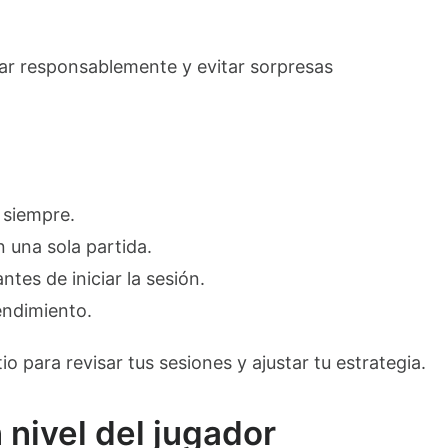
gar responsablemente y evitar sorpresas
 siempre.
 una sola partida.
tes de iniciar la sesión.
endimiento.
tio para revisar tus sesiones y ajustar tu estrategia.
 nivel del jugador