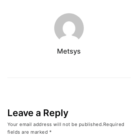
Metsys
Leave a Reply
Your email address will not be published.Required
fields are marked
*