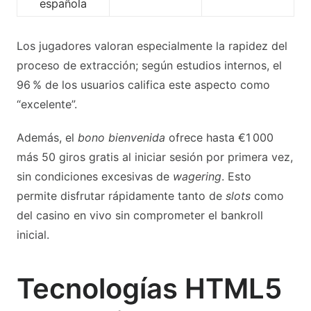
española
Los jugadores valoran especialmente la rapidez del
proceso de extracción; según estudios internos, el
96 % de los usuarios califica este aspecto como
“excelente”.
Además, el
bono bienvenida
ofrece hasta €1 000
más 50 giros gratis al iniciar sesión por primera vez,
sin condiciones excesivas de
wagering
. Esto
permite disfrutar rápidamente tanto de
slots
como
del casino en vivo sin comprometer el bankroll
inicial.
Tecnologías HTML5