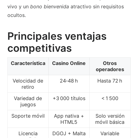
vivo y un
bono bienvenida
atractivo sin requisitos
ocultos.
Principales ventajas
competitivas
Característica
Casino Online
Otros
operadores
Velocidad de
24‑48 h
Hasta 72 h
retiro
Variedad de
+3 000 títulos
< 1 500
juegos
Soporte móvil
App nativa +
Solo versión
HTML5
móvil básica
Licencia
DGOJ + Malta
Variable