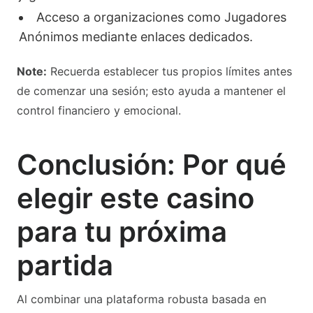
Acceso a organizaciones como Jugadores
Anónimos mediante enlaces dedicados.
Note:
Recuerda establecer tus propios límites antes
de comenzar una sesión; esto ayuda a mantener el
control financiero y emocional.
Conclusión: Por qué
elegir este casino
para tu próxima
partida
Al combinar una plataforma robusta basada en