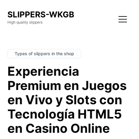
SLIPPERS-WKGB
High quality slippers
Types of slippers in the shop
Experiencia
Premium en Juegos
en Vivo y Slots con
Tecnología HTML5
en Casino Online