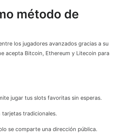
mo método de
ntre los jugadores avanzados gracias a su
ne acepta Bitcoin, Ethereum y Litecoin para
ite jugar tus slots favoritas sin esperas.
arjetas tradicionales.
olo se comparte una dirección pública.