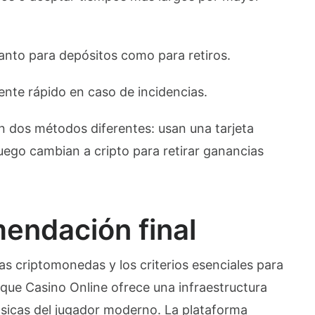
anto para depósitos como para retiros.
ente rápido en caso de incidencias.
dos métodos diferentes: usan una tarjeta
uego cambian a cripto para retirar ganancias
endación final
as criptomonedas y los criterios esenciales para
que Casino Online ofrece una infraestructura
sicas del jugador moderno. La plataforma