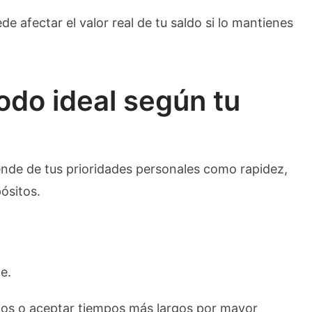
de afectar el valor real de tu saldo si lo mantienes
odo ideal según tu
ende de tus prioridades personales como rapidez,
ósitos.
e.
atos o aceptar tiempos más largos por mayor