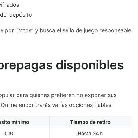
cifrados
 del depósito
 por “https” y busca el sello de juego responsable
prepagas disponibles
opular para quienes prefieren no exponer sus
Online encontrarás varias opciones fiables:
sito mínimo
Tiempo de retiro
€10
Hasta 24 h