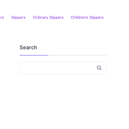
ers
Slippers
Ordinary Slippers
Children’s Slippers
Search