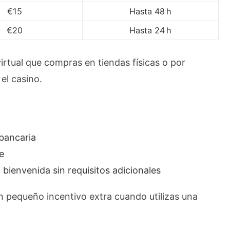
€15
Hasta 48 h
€20
Hasta 24 h
rtual que compras en tiendas físicas o por
el casino.
 bancaria
e
ienvenida sin requisitos adicionales
 pequeño incentivo extra cuando utilizas una