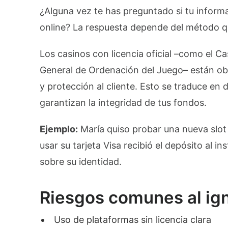
¿Alguna vez te has preguntado si tu informa
online? La respuesta depende del método que
Los casinos con licencia oficial –como el Ca
General de Ordenación del Juego– están obl
y protección al cliente. Esto se traduce en 
garantizan la integridad de tus fondos.
Ejemplo:
María quiso probar una nueva slot
usar su tarjeta Visa recibió el depósito al 
sobre su identidad.
Riesgos comunes al ign
Uso de plataformas sin licencia clara