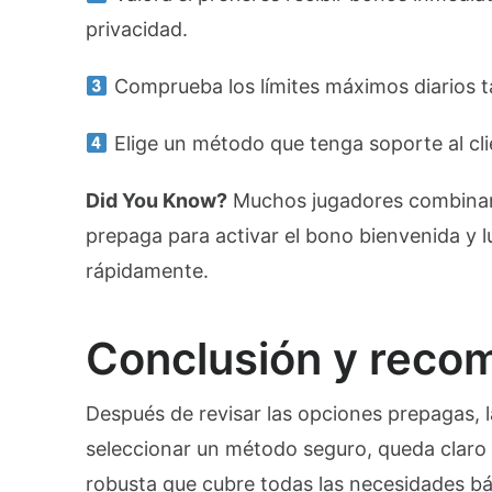
privacidad.
Comprueba los límites máximos diarios t
Elige un método que tenga soporte al cli
Did You Know?
Muchos jugadores combinan 
prepaga para activar el bono bienvenida y l
rápidamente.
Conclusión y recom
Después de revisar las opciones prepagas, l
seleccionar un método seguro, queda claro 
robusta que cubre todas las necesidades bá