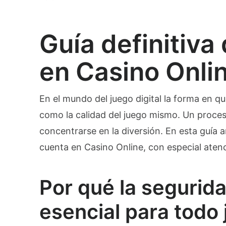
Guía definitiva
en Casino Onli
En el mundo del juego digital la forma en qu
como la calidad del juego mismo. Un proces
concentrarse en la diversión. En esta guía 
cuenta en Casino Online, con especial atenci
Por qué la segurid
esencial para todo