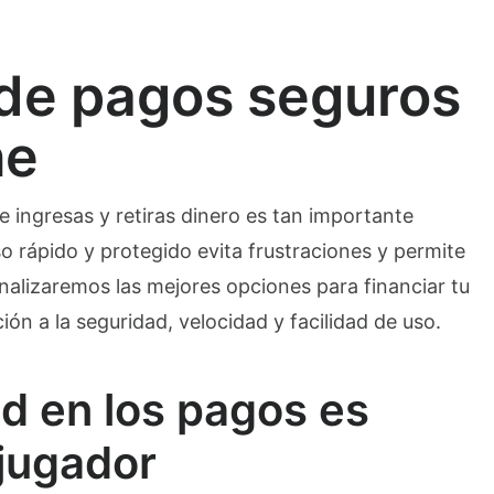
 de pagos seguros
ne
e ingresas y retiras dinero es tan importante
o rápido y protegido evita frustraciones y permite
analizaremos las mejores opciones para financiar tu
ón a la seguridad, velocidad y facilidad de uso.
ad en los pagos es
 jugador