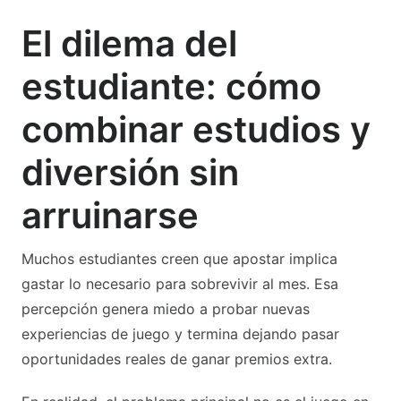
El dilema del
estudiante: cómo
combinar estudios y
diversión sin
arruinarse
Muchos estudiantes creen que apostar implica
gastar lo necesario para sobrevivir al mes. Esa
percepción genera miedo a probar nuevas
experiencias de juego y termina dejando pasar
oportunidades reales de ganar premios extra.