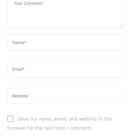
Save my name, email, and website in this
browser for the next time I comment.