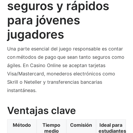
seguros y rápidos
para jóvenes
jugadores
Una parte esencial del juego responsable es contar
con métodos de pago que sean tanto seguros como
ágiles. En Casino Online se aceptan tarjetas
Visa/Mastercard, monederos electrónicos como
Skrill o Neteller y transferencias bancarias
instantáneas.
Ventajas clave
Método
Tiempo
Comisión
Ideal para
medio
estudiantes