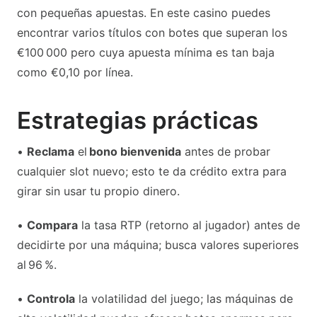
con pequeñas apuestas. En este casino puedes
encontrar varios títulos con botes que superan los
€100 000 pero cuya apuesta mínima es tan baja
como €0,10 por línea.
Estrategias prácticas
•
Reclama
el
bono bienvenida
antes de probar
cualquier slot nuevo; esto te da crédito extra para
girar sin usar tu propio dinero.
•
Compara
la tasa RTP (retorno al jugador) antes de
decidirte por una máquina; busca valores superiores
al 96 %.
•
Controla
la volatilidad del juego; las máquinas de