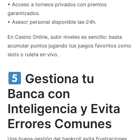
• Acceso a torneos privados con premios
garantizados.
• Asesor personal disponible las‑24h.
En Casino Online, subir niveles es sencillo: basta
acumular puntos jugando tus juegos favoritos como
slots o ruleta en vivo.
Gestiona tu
Banca con
Inteligencia y Evita
Errores Comunes
Una buena gestión del bankroll evita frustraciones