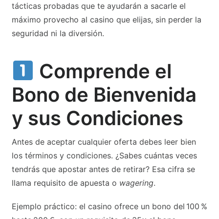
tácticas probadas que te ayudarán a sacarle el
máximo provecho al casino que elijas, sin perder la
seguridad ni la diversión.
Comprende el
Bono de Bienvenida
y sus Condiciones
Antes de aceptar cualquier oferta debes leer bien
los términos y condiciones. ¿Sabes cuántas veces
tendrás que apostar antes de retirar? Esa cifra se
llama requisito de apuesta o
wagering
.
Ejemplo práctico: el casino ofrece un bono del 100 %