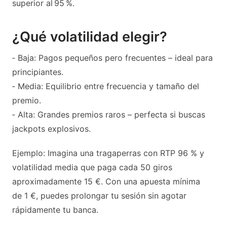
superior al 95 %.
¿Qué volatilidad elegir?
‑ Baja: Pagos pequeños pero frecuentes – ideal para
principiantes.
‑ Media: Equilibrio entre frecuencia y tamaño del
premio.
‑ Alta: Grandes premios raros – perfecta si buscas
jackpots explosivos.
Ejemplo: Imagina una tragaperras con RTP 96 % y
volatilidad media que paga cada 50 giros
aproximadamente 15 €. Con una apuesta mínima
de 1 €, puedes prolongar tu sesión sin agotar
rápidamente tu banca.