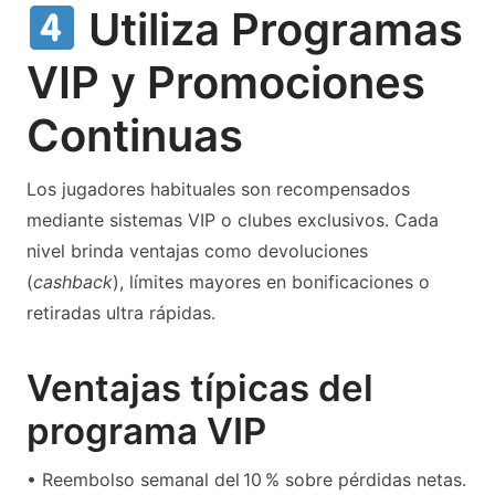
Utiliza Programas
VIP y Promociones
Continuas
Los jugadores habituales son recompensados
mediante sistemas VIP o clubes exclusivos. Cada
nivel brinda ventajas como devoluciones
(
cashback
), límites mayores en bonificaciones o
retiradas ultra rápidas.
Ventajas típicas del
programa VIP
• Reembolso semanal del 10 % sobre pérdidas netas.