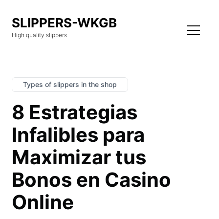
SLIPPERS-WKGB
High quality slippers
Types of slippers in the shop
8 Estrategias
Infalibles para
Maximizar tus
Bonos en Casino
Online