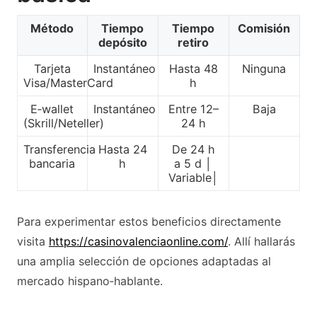
Método
Tiempo
Tiempo
Comisión
depósito
retiro
Tarjeta
Instantáneo
Hasta 48
Ninguna
Visa/MasterCard
h
E‑wallet
Instantáneo
Entre 12–
Baja
(Skrill/Neteller)
24 h
Transferencia
Hasta 24
De 24 h
bancaria
h
a 5 d │
Variable│
Para experimentar estos beneficios directamente
visita
https://casinovalenciaonline.com/
. Allí hallarás
una amplia selección de opciones adaptadas al
mercado hispano‑hablante.