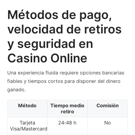
Métodos de pago,
velocidad de retiros
y seguridad en
Casino Online
Una experiencia fluida requiere opciones bancarias
fiables y tiempos cortos para disponer del dinero
ganado.
Método
Tiempo medio
Comisión
retiro
Tarjeta
24‑48 h
No
Visa/Mastercard