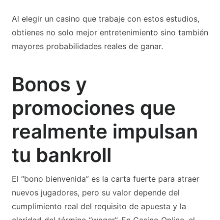
Al elegir un casino que trabaje con estos estudios,
obtienes no solo mejor entretenimiento sino también
mayores probabilidades reales de ganar.
Bonos y
promociones que
realmente impulsan
tu bankroll
El “bono bienvenida” es la carta fuerte para atraer
nuevos jugadores, pero su valor depende del
cumplimiento real del requisito de apuesta y la