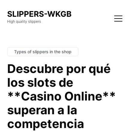
SLIPPERS-WKGB
High quality slippers
Types of slippers in the shop
Descubre por qué
los slots de
**Casino Online**
superan a la
competencia