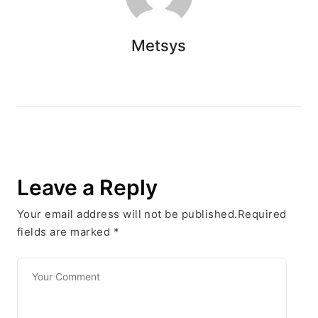
Metsys
Leave a Reply
Your email address will not be published.Required
fields are marked
*