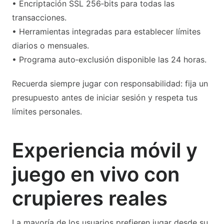
• Encriptación SSL 256‑bits para todas las
transacciones.
• Herramientas integradas para establecer límites
diarios o mensuales.
• Programa auto‑exclusión disponible las 24 horas.
Recuerda siempre jugar con responsabilidad: fija un
presupuesto antes de iniciar sesión y respeta tus
límites personales.
Experiencia móvil y
juego en vivo con
crupieres reales
La mayoría de los usuarios prefieren jugar desde su