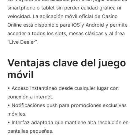
smartphone o tablet sin perder calidad gráfica ni
velocidad. La aplicación móvil oficial de Casino
Online está disponible para iOS y Android y permite
acceder a todos los slots, mesas clásicas y al área
“Live Dealer”.
Ventajas clave del juego
móvil
• Acceso instantáneo desde cualquier lugar con
conexión a internet.
• Notificaciones push para promociones exclusivas
móviles.
• Interfaz adaptada que mantiene alta resolución en
pantallas pequeñas.