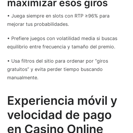
maximizar esos giros
• Juega siempre en slots con RTP ≥96% para
mejorar tus probabilidades.
• Prefiere juegos con volatilidad media si buscas
equilibrio entre frecuencia y tamaño del premio.
• Usa filtros del sitio para ordenar por “giros
gratuitos” y evita perder tiempo buscando
manualmente.
Experiencia móvil y
velocidad de pago
en Casino Online