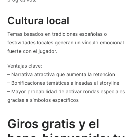
Cultura local
Temas basados en tradiciones españolas o
festividades locales generan un vínculo emocional
fuerte con el jugador.
Ventajas clave:
– Narrativa atractiva que aumenta la retención
– Bonificaciones temáticas alineadas al storyline
– Mayor probabilidad de activar rondas especiales
gracias a símbolos específicos
Giros gratis y el