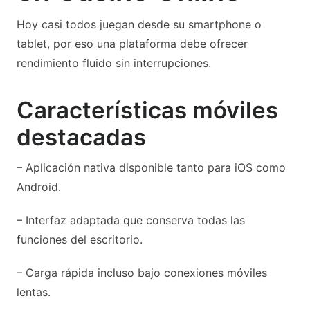
Hoy casi todos juegan desde su smartphone o
tablet, por eso una plataforma debe ofrecer
rendimiento fluido sin interrupciones.
Características móviles
destacadas
– Aplicación nativa disponible tanto para iOS como
Android.
– Interfaz adaptada que conserva todas las
funciones del escritorio.
– Carga rápida incluso bajo conexiones móviles
lentas.