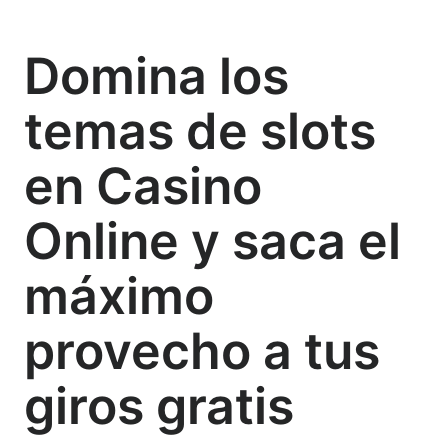
Domina los
temas de slots
en Casino
Online y saca el
máximo
provecho a tus
giros gratis