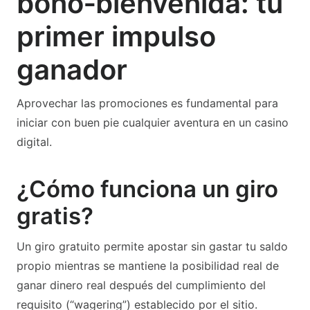
bono‑bienvenida: tu
primer impulso
ganador
Aprovechar las promociones es fundamental para
iniciar con buen pie cualquier aventura en un casino
digital.
¿Cómo funciona un giro
gratis?
Un giro gratuito permite apostar sin gastar tu saldo
propio mientras se mantiene la posibilidad real de
ganar dinero real después del cumplimiento del
requisito (“wagering”) establecido por el sitio.