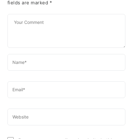
fields are marked
*