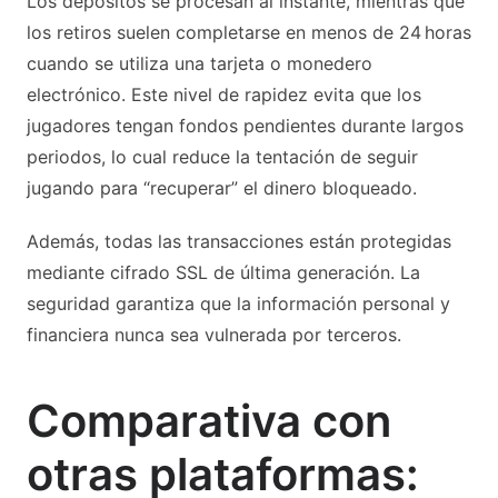
Los depósitos se procesan al instante, mientras que
los retiros suelen completarse en menos de 24 horas
cuando se utiliza una tarjeta o monedero
electrónico. Este nivel de rapidez evita que los
jugadores tengan fondos pendientes durante largos
periodos, lo cual reduce la tentación de seguir
jugando para “recuperar” el dinero bloqueado.
Además, todas las transacciones están protegidas
mediante cifrado SSL de última generación. La
seguridad garantiza que la información personal y
financiera nunca sea vulnerada por terceros.
Comparativa con
otras plataformas: