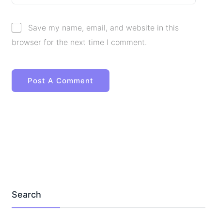
Save my name, email, and website in this
browser for the next time I comment.
Search