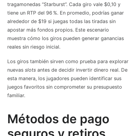
tragamonedas “Starburst”. Cada giro vale $0,10 y
tiene un RTP del 96 %. En promedio, podrías ganar
alrededor de $19 si juegas todas las tiradas sin
apostar más fondos propios. Este escenario
muestra cómo los giros pueden generar ganancias
reales sin riesgo inicial.
Los giros también sirven como prueba para explorar
nuevas
slots
antes de decidir invertir dinero real. De
esta manera, los jugadores pueden identificar sus
juegos favoritos sin comprometer su presupuesto
familiar.
Métodos de pago
seguros y retiros