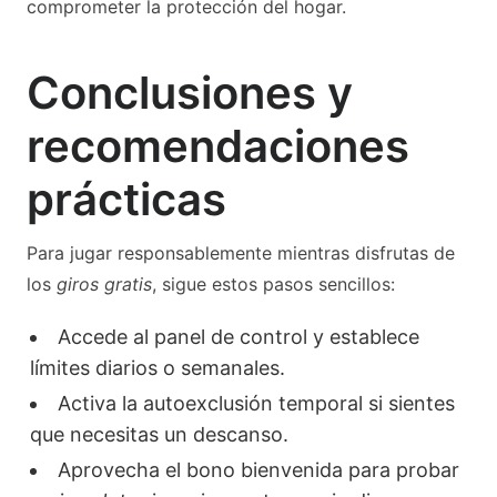
comprometer la protección del hogar.
Conclusiones y
recomendaciones
prácticas
Para jugar responsablemente mientras disfrutas de
los
giros gratis
, sigue estos pasos sencillos:
Accede al panel de control y establece
límites diarios o semanales.
Activa la autoexclusión temporal si sientes
que necesitas un descanso.
Aprovecha el bono bienvenida para probar