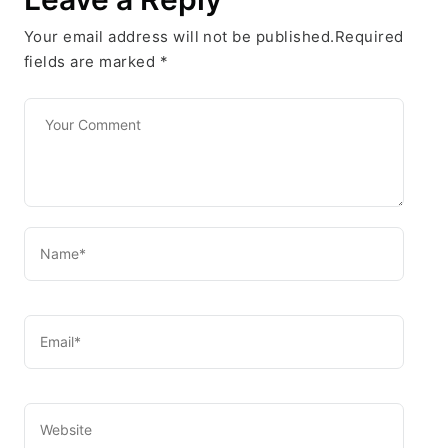
Your email address will not be published.Required
fields are marked
*