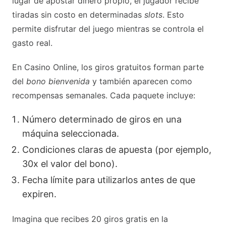
lugar de apostar dinero propio, el jugador recibe
tiradas sin costo en determinadas
slots
. Esto
permite disfrutar del juego mientras se controla el
gasto real.
En Casino Online, los giros gratuitos forman parte
del
bono bienvenida
y también aparecen como
recompensas semanales. Cada paquete incluye:
Número determinado de giros en una
máquina seleccionada.
Condiciones claras de apuesta (por ejemplo,
30x el valor del bono).
Fecha límite para utilizarlos antes de que
expiren.
Imagina que recibes 20 giros gratis en la