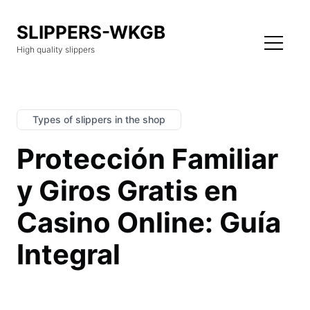
SLIPPERS-WKGB
High quality slippers
Types of slippers in the shop
Protección Familiar
y Giros Gratis en
Casino Online: Guía
Integral