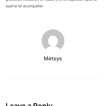
suerte te acompañe!
Metsys
Leave a Reply