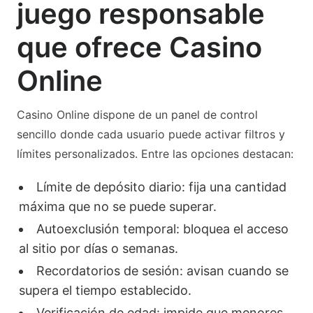
juego responsable
que ofrece Casino
Online
Casino Online dispone de un panel de control
sencillo donde cada usuario puede activar filtros y
límites personalizados. Entre las opciones destacan:
Límite de depósito diario: fija una cantidad
máxima que no se puede superar.
Autoexclusión temporal: bloquea el acceso
al sitio por días o semanas.
Recordatorios de sesión: avisan cuando se
supera el tiempo establecido.
Verificación de edad: impide que menores