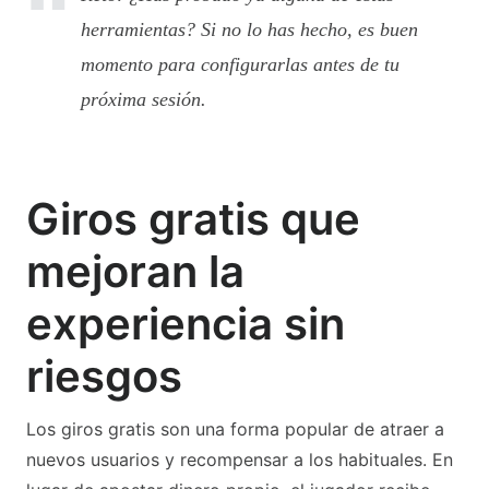
herramientas? Si no lo has hecho, es buen
momento para configurarlas antes de tu
próxima sesión.
Giros gratis que
mejoran la
experiencia sin
riesgos
Los giros gratis son una forma popular de atraer a
nuevos usuarios y recompensar a los habituales. En