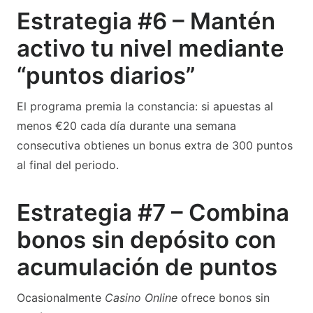
Estrategia #6 – Mantén
activo tu nivel mediante
“puntos diarios”
El programa premia la constancia: si apuestas al
menos €20 cada día durante una semana
consecutiva obtienes un bonus extra de 300 puntos
al final del periodo.
Estrategia #7 – Combina
bonos sin depósito con
acumulación de puntos
Ocasionalmente
Casino Online
ofrece bonos sin