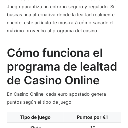
Juego garantiza un entorno seguro y regulado. Si
buscas una alternativa donde la lealtad realmente
cuente, este artículo te mostrará cómo sacarle el
máximo provecho al programa del casino.
Cómo funciona el
programa de lealtad
de Casino Online
En Casino Online, cada euro apostado genera
puntos según el tipo de juego:
Tipo de juego
Puntos por €1
Slots
10