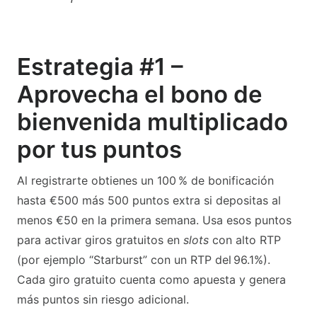
Estrategia #1 –
Aprovecha el bono de
bienvenida multiplicado
por tus puntos
Al registrarte obtienes un 100 % de bonificación
hasta €500 más 500 puntos extra si depositas al
menos €50 en la primera semana. Usa esos puntos
para activar giros gratuitos en
slots
con alto RTP
(por ejemplo “Starburst” con un RTP del 96.1%).
Cada giro gratuito cuenta como apuesta y genera
más puntos sin riesgo adicional.