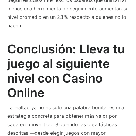
Según estudios internos, los usuarios que utilizan al
menos una herramienta de seguimiento aumentan su
nivel promedio en un 23 % respecto a quienes no lo
hacen.
Conclusión: Lleva tu
juego al siguiente
nivel con Casino
Online
La lealtad ya no es solo una palabra bonita; es una
estrategia concreta para obtener más valor por
cada euro invertido. Siguiendo las diez tácticas
descritas —desde elegir juegos con mayor