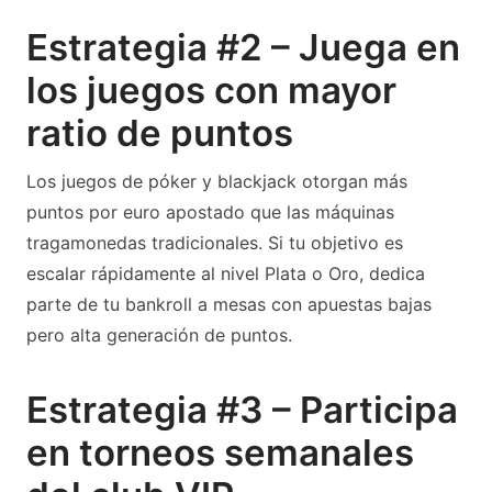
Estrategia #2 – Juega en
los juegos con mayor
ratio de puntos
Los juegos de póker y blackjack otorgan más
puntos por euro apostado que las máquinas
tragamonedas tradicionales. Si tu objetivo es
escalar rápidamente al nivel Plata o Oro, dedica
parte de tu bankroll a mesas con apuestas bajas
pero alta generación de puntos.
Estrategia #3 – Participa
en torneos semanales