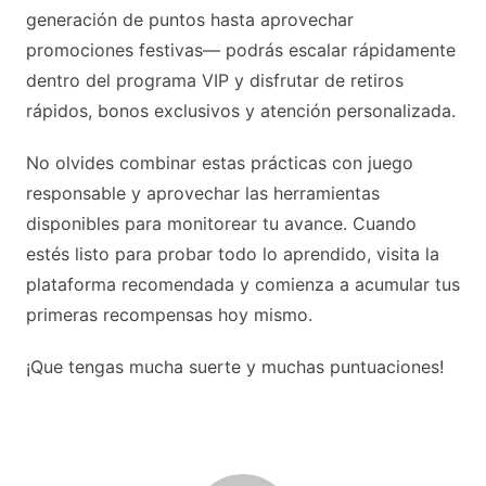
generación de puntos hasta aprovechar
promociones festivas— podrás escalar rápidamente
dentro del programa VIP y disfrutar de retiros
rápidos, bonos exclusivos y atención personalizada.
No olvides combinar estas prácticas con juego
responsable y aprovechar las herramientas
disponibles para monitorear tu avance. Cuando
estés listo para probar todo lo aprendido, visita la
plataforma recomendada y comienza a acumular tus
primeras recompensas hoy mismo.
¡Que tengas mucha suerte y muchas puntuaciones!