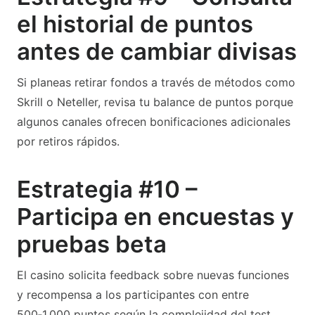
el historial de puntos
antes de cambiar divisas
Si planeas retirar fondos a través de métodos como
Skrill o Neteller, revisa tu balance de puntos porque
algunos canales ofrecen bonificaciones adicionales
por retiros rápidos.
Estrategia #10 –
Participa en encuestas y
pruebas beta
El casino solicita feedback sobre nuevas funciones
y recompensa a los participantes con entre
500‑1 000 puntos según la complejidad del test.