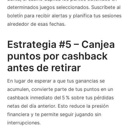
determinados juegos seleccionados. Suscríbete al
boletín para recibir alertas y planifica tus sesiones
alrededor de esas fechas.
Estrategia #5 – Canjea
puntos por cashback
antes de retirar
En lugar de esperar a que tus ganancias se
acumulen, convierte parte de tus puntos en un
cashback inmediato del 5 % sobre tus pérdidas
netas del día anterior. Esto reduce la presión
financiera y te permite seguir jugando sin
interrupciones.