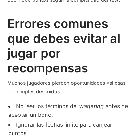
Errores comunes
que debes evitar al
jugar por
recompensas
Muchos jugadores pierden oportunidades valiosas
por simples descuidos:
No leer los términos del
wagering
antes de
aceptar un bono.
Ignorar las fechas límite para canjear
puntos.