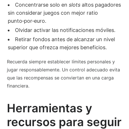
Concentrarse solo en
slots
altos pagadores
sin considerar juegos con mejor ratio
punto‑por‑euro.
Olvidar activar las notificaciones móviles.
Retirar fondos antes de alcanzar un nivel
superior que ofrezca mejores beneficios.
Recuerda siempre establecer límites personales y
jugar responsablemente. Un control adecuado evita
que las recompensas se conviertan en una carga
financiera.
Herramientas y
recursos para seguir