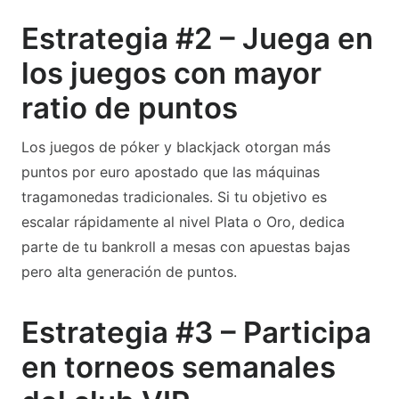
Estrategia #2 – Juega en
los juegos con mayor
ratio de puntos
Los juegos de póker y blackjack otorgan más
puntos por euro apostado que las máquinas
tragamonedas tradicionales. Si tu objetivo es
escalar rápidamente al nivel Plata o Oro, dedica
parte de tu bankroll a mesas con apuestas bajas
pero alta generación de puntos.
Estrategia #3 – Participa
en torneos semanales