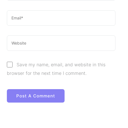
Save my name, email, and website in this
browser for the next time I comment.