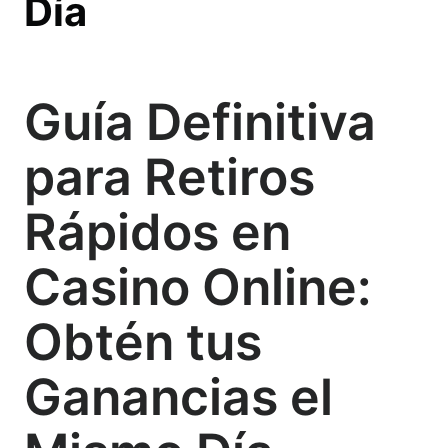
Día
Guía Definitiva
para Retiros
Rápidos en
Casino Online:
Obtén tus
Ganancias el