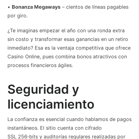
•
Bonanza Megaways
– cientos de líneas pagables
por giro.
¿Te imaginas empezar el año con una ronda extra
sin costo y transformar esas ganancias en un retiro
inmediato? Esa es la ventaja competitiva que ofrece
Casino Online, pues combina bonos atractivos con
procesos financieros ágiles.
Seguridad y
licenciamiento
La confianza es esencial cuando hablamos de pagos
instantáneos. El sitio cuenta con cifrado
SSL 256‑bits y auditorías regulares realizadas por