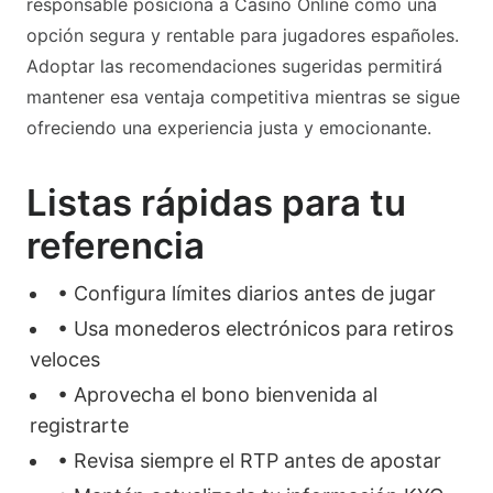
responsable posiciona a Casino Online como una
opción segura y rentable para jugadores españoles.
Adoptar las recomendaciones sugeridas permitirá
mantener esa ventaja competitiva mientras se sigue
ofreciendo una experiencia justa y emocionante.
Listas rápidas para tu
referencia
• Configura límites diarios antes de jugar
• Usa monederos electrónicos para retiros
veloces
• Aprovecha el bono bienvenida al
registrarte
• Revisa siempre el RTP antes de apostar