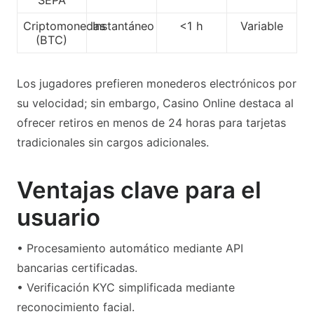
SEPA
Criptomonedas
Instantáneo
<1 h
Variable
(BTC)
Los jugadores prefieren monederos electrónicos por
su velocidad; sin embargo, Casino Online destaca al
ofrecer retiros en menos de 24 horas para tarjetas
tradicionales sin cargos adicionales.
Ventajas clave para el
usuario
• Procesamiento automático mediante API
bancarias certificadas.
• Verificación KYC simplificada mediante
reconocimiento facial.