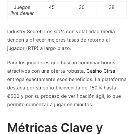
Juegos
45
30
38
live dealer
Industry Secret: Los
slots
con volatilidad media
tienden a ofrecer mejores tasas de retorno al
jugador (RTP) a largo plazo.
Para los jugadores que buscan combinar bonos
atractivos con una oferta robusta,
Casino Cirsa
entrega exactamente esos beneficios. La plataforma
destaca por su bono bienvenida del 150 % hasta
€500 y por su proceso de verificación ágil, lo que
permite comenzar a jugar en minutos.
Métricas Clave y