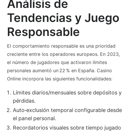
Análisis de
Tendencias y Juego
Responsable
El comportamiento responsable es una prioridad
creciente entre los operadores europeos. En 2023,
el número de jugadores que activaron límites
personales aumentó un 22 % en España. Casino
Online incorpora las siguientes funcionalidades:
Límites diarios/mensuales sobre depósitos y
pérdidas.
Auto‑exclusión temporal configurable desde
el panel personal.
Recordatorios visuales sobre tiempo jugado