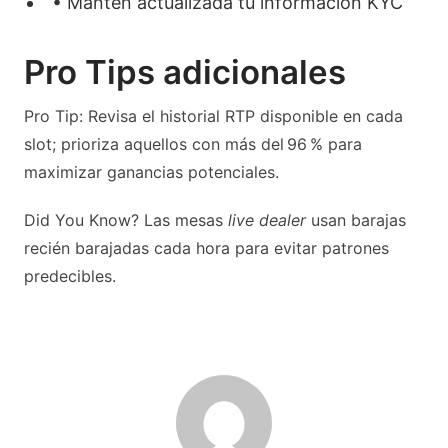
• Mantén actualizada tu información KYC
Pro Tips adicionales
Pro Tip: Revisa el historial RTP disponible en cada
slot; prioriza aquellos con más del 96 % para
maximizar ganancias potenciales.
Did You Know? Las mesas
live dealer
usan barajas
recién barajadas cada hora para evitar patrones
predecibles.