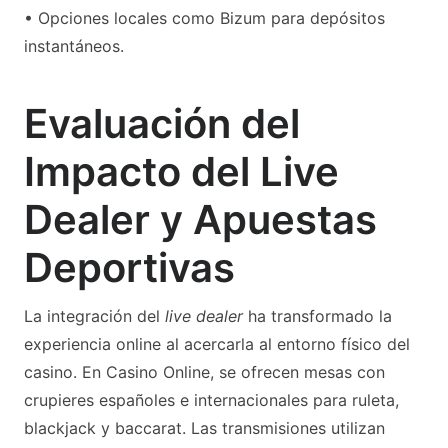
• Opciones locales como Bizum para depósitos
instantáneos.
Evaluación del
Impacto del Live
Dealer y Apuestas
Deportivas
La integración del
live dealer
ha transformado la
experiencia online al acercarla al entorno físico del
casino. En Casino Online, se ofrecen mesas con
crupieres españoles e internacionales para ruleta,
blackjack y baccarat. Las transmisiones utilizan