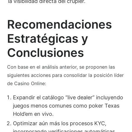
la visibilidad directa del crupier.
Recomendaciones
Estratégicas y
Conclusiones
Con base en el análisis anterior, se proponen las
siguientes acciones para consolidar la posición líder
de Casino Online:
Expandir el catálogo “live dealer” incluyendo
juegos menos comunes como poker Texas
Hold’em en vivo.
Optimizar aún más los procesos KYC,
incorporando verificaciones automáticas