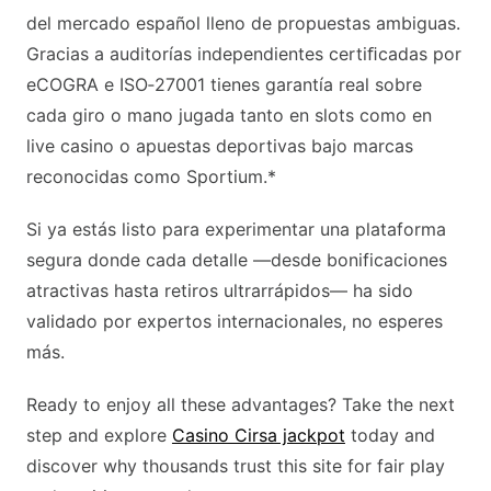
del mercado español lleno de propuestas ambiguas.
Gracias a auditorías independientes certiﬁcadas por
eCOGRA e ISO‑27001 tienes garantía real sobre
cada giro o mano jugada tanto en slots como en
live casino o apuestas deportivas bajo marcas
reconocidas como Sportium.*
Si ya estás listo para experimentar una plataforma
segura donde cada detalle —desde bonificaciones
atractivas hasta retiros ultrarrápidos— ha sido
validado por expertos internacionales, no esperes
más.
Ready to enjoy all these advantages? Take the next
step and explore
Casino Cirsa jackpot
today and
discover why thousands trust this site for fair play