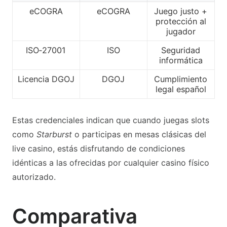
eCOGRA
eCOGRA
Juego justo +
protección al
jugador
ISO‑27001
ISO
Seguridad
informática
Licencia DGOJ
DGOJ
Cumplimiento
legal español
Estas credenciales indican que cuando juegas slots
como
Starburst
o participas en mesas clásicas del
live casino, estás disfrutando de condiciones
idénticas a las ofrecidas por cualquier casino físico
autorizado.
Comparativa