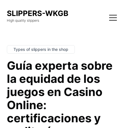
SLIPPERS-WKGB
High quality slippers
Types of slippers in the shop
Guía experta sobre
la equidad de los
juegos en Casino
Online:
certificaciones y