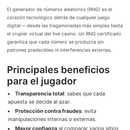
El generador de números aleatorios (RNG) es el
corazón tecnológico detrás de cualquier juego
digital — desde las tragamonedas más simples hasta
el crupier virtual del live casino. Un RNG certificado
garantiza que cada número se produzca sin
patrones predecibles ni interferencias externas.
Principales beneficios
para el jugador
Transparencia total
: sabes que cada
apuesta se decide al azar.
Protección contra fraudes
: evita
manipulaciones internas o externas.
Mayor confianza
al comparar varios sitios