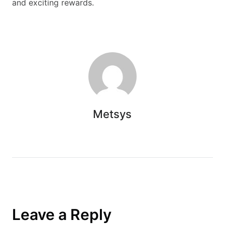
and exciting rewards.
Metsys
Leave a Reply