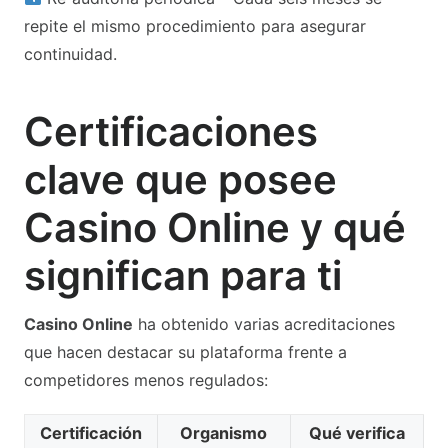
repite el mismo procedimiento para asegurar
continuidad.
Certificaciones
clave que posee
Casino Online y qué
significan para ti
Casino Online
ha obtenido varias acreditaciones
que hacen destacar su plataforma frente a
competidores menos regulados:
Certificación
Organismo
Qué verifica