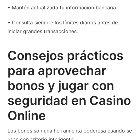
• Mantén actualizada tu información bancaria.
• Consulta siempre los límites diarios antes de
iniciar grandes transacciones.
Consejos prácticos
para aprovechar
bonos y jugar con
seguridad en Casino
Online
Los bonos son una herramienta poderosa cuando se
usan con criterio inteligente: