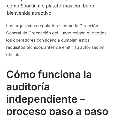
como Sportium o plataformas con bono
bienvenida atractivo.
Los organismos reguladores como la Dirección
General de Ordenación del Juego exigen que todos
los operadores con licencia cumplan estos
requisitos técnicos antes de emitir su autorización
oficial.
Cómo funciona la
auditoría
independiente –
proceso paso a paso