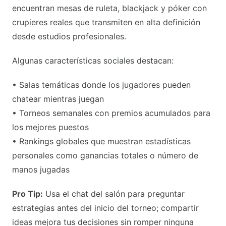
encuentran mesas de ruleta, blackjack y póker con
crupieres reales que transmiten en alta definición
desde estudios profesionales.
Algunas características sociales destacan:
• Salas temáticas donde los jugadores pueden
chatear mientras juegan
• Torneos semanales con premios acumulados para
los mejores puestos
• Rankings globales que muestran estadísticas
personales como ganancias totales o número de
manos jugadas
Pro Tip:
Usa el chat del salón para preguntar
estrategias antes del inicio del torneo; compartir
ideas mejora tus decisiones sin romper ninguna