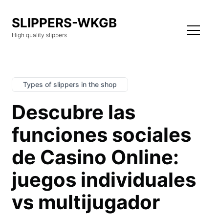
SLIPPERS-WKGB
High quality slippers
Types of slippers in the shop
Descubre las
funciones sociales
de Casino Online:
juegos individuales
vs multijugador