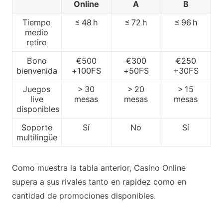
Online
A
B
Tiempo
≤ 48 h
≤ 72 h
≤ 96 h
medio
retiro
Bono
€500
€300
€250
bienvenida
+100FS
+50FS
+30FS
Juegos
> 30
> 20
> 15
live
mesas
mesas
mesas
disponibles
Soporte
Sí
No
Sí
multilingüe
Como muestra la tabla anterior, Casino Online
supera a sus rivales tanto en rapidez como en
cantidad de promociones disponibles.