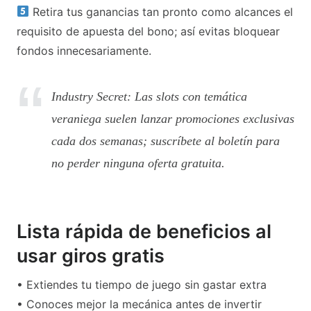
Retira tus ganancias tan pronto como alcances el
requisito de apuesta del bono; así evitas bloquear
fondos innecesariamente.
Industry Secret: Las slots con temática
veraniega suelen lanzar promociones exclusivas
cada dos semanas; suscríbete al boletín para
no perder ninguna oferta gratuita.
Lista rápida de beneficios al
usar giros gratis
• Extiendes tu tiempo de juego sin gastar extra
• Conoces mejor la mecánica antes de invertir