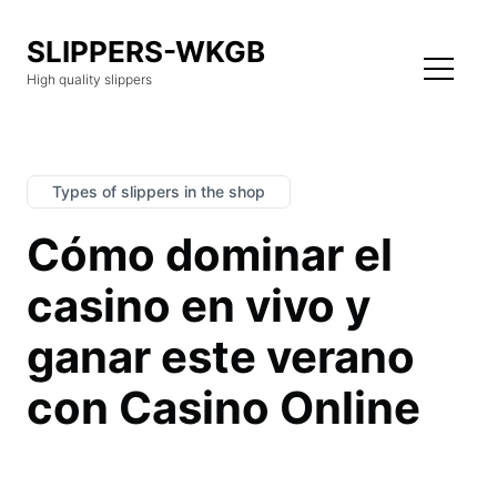
SLIPPERS-WKGB
High quality slippers
Types of slippers in the shop
Cómo dominar el
casino en vivo y
ganar este verano
con Casino Online