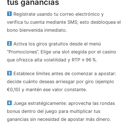
tus ganancias
Regístrate usando tu correo electrónico y
verifica tu cuenta mediante SMS; esto desbloquea el
bono bienvenida inmediato.
Activa los giros gratuitos desde el menú
“Promociones”. Elige una slot elegida por el casino
que ofrezca alta volatilidad y RTP ≥ 96 %.
Establece límites antes de comenzar a apostar:
decide cuánto deseas arriesgar por giro (ejemplo
€0,10) y mantén ese valor constante.
Juega estratégicamente: aprovecha las rondas
bonus dentro del juego para multiplicar tus
ganancias sin necesidad de apostar más dinero.