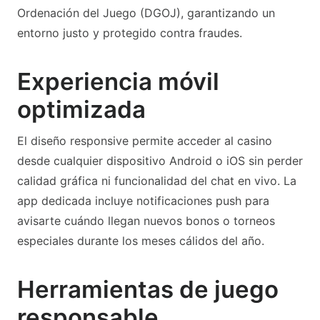
Ordenación del Juego (DGOJ), garantizando un
entorno justo y protegido contra fraudes.
Experiencia móvil
optimizada
El diseño responsive permite acceder al casino
desde cualquier dispositivo Android o iOS sin perder
calidad gráfica ni funcionalidad del chat en vivo. La
app dedicada incluye notificaciones push para
avisarte cuándo llegan nuevos bonos o torneos
especiales durante los meses cálidos del año.
Herramientas de juego
responsable