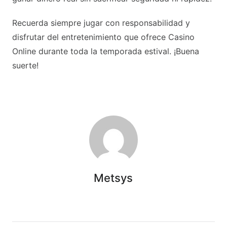
Recuerda siempre jugar con responsabilidad y
disfrutar del entretenimiento que ofrece Casino
Online durante toda la temporada estival. ¡Buena
suerte!
Metsys