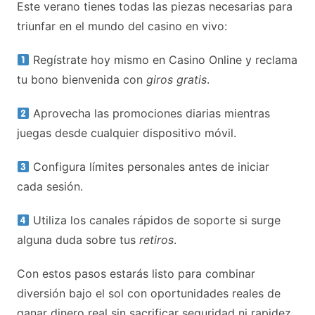
Este verano tienes todas las piezas necesarias para
triunfar en el mundo del casino en vivo:
Regístrate hoy mismo en Casino Online y reclama
tu bono bienvenida con
giros gratis
.
Aprovecha las promociones diarias mientras
juegas desde cualquier dispositivo móvil.
Configura límites personales antes de iniciar
cada sesión.
Utiliza los canales rápidos de soporte si surge
alguna duda sobre tus
retiros
.
Con estos pasos estarás listo para combinar
diversión bajo el sol con oportunidades reales de
ganar dinero real sin sacrificar seguridad ni rapidez.