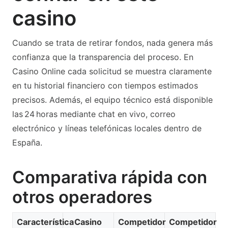
casino
Cuando se trata de retirar fondos, nada genera más
confianza que la transparencia del proceso. En
Casino Online cada solicitud se muestra claramente
en tu historial financiero con tiempos estimados
precisos. Además, el equipo técnico está disponible
las 24 horas mediante chat en vivo, correo
electrónico y líneas telefónicas locales dentro de
España.
Comparativa rápida con
otros operadores
Característica
Casino
Competidor
Competidor