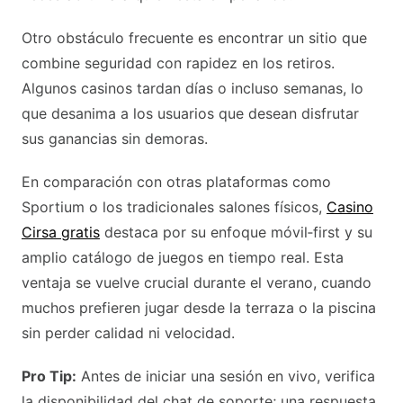
Otro obstáculo frecuente es encontrar un sitio que
combine seguridad con rapidez en los retiros.
Algunos casinos tardan días o incluso semanas, lo
que desanima a los usuarios que desean disfrutar
sus ganancias sin demoras.
En comparación con otras plataformas como
Sportium o los tradicionales salones físicos,
Casino
Cirsa gratis
destaca por su enfoque móvil‑first y su
amplio catálogo de juegos en tiempo real. Esta
ventaja se vuelve crucial durante el verano, cuando
muchos prefieren jugar desde la terraza o la piscina
sin perder calidad ni velocidad.
Pro Tip:
Antes de iniciar una sesión en vivo, verifica
la disponibilidad del chat de soporte; una respuesta