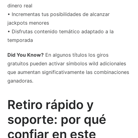
dinero real
• Incrementas tus posibilidades de alcanzar
jackpots menores
• Disfrutas contenido temático adaptado a la
temporada
Did You Know?
En algunos títulos los giros
gratuitos pueden activar símbolos wild adicionales
que aumentan significativamente las combinaciones
ganadoras.
Retiro rápido y
soporte: por qué
confiar en este