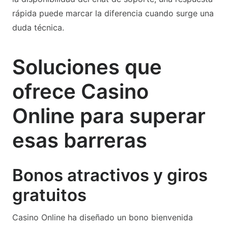
rápida puede marcar la diferencia cuando surge una
duda técnica.
Soluciones que
ofrece Casino
Online para superar
esas barreras
Bonos atractivos y giros
gratuitos
Casino Online ha diseñado un bono bienvenida