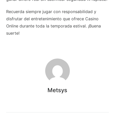
Recuerda siempre jugar con responsabilidad y
disfrutar del entretenimiento que ofrece Casino
Online durante toda la temporada estival. ¡Buena
suerte!
Metsys