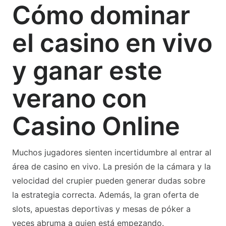
Cómo dominar
el casino en vivo
y ganar este
verano con
Casino Online
Muchos jugadores sienten incertidumbre al entrar al
área de casino en vivo. La presión de la cámara y la
velocidad del crupier pueden generar dudas sobre
la estrategia correcta. Además, la gran oferta de
slots, apuestas deportivas y mesas de póker a
veces abruma a quien está empezando.