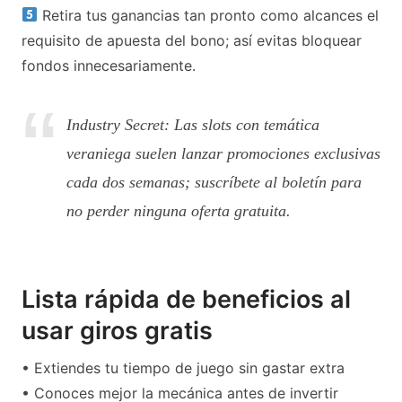
Retira tus ganancias tan pronto como alcances el
requisito de apuesta del bono; así evitas bloquear
fondos innecesariamente.
Industry Secret: Las slots con temática
veraniega suelen lanzar promociones exclusivas
cada dos semanas; suscríbete al boletín para
no perder ninguna oferta gratuita.
Lista rápida de beneficios al
usar giros gratis
• Extiendes tu tiempo de juego sin gastar extra
• Conoces mejor la mecánica antes de invertir