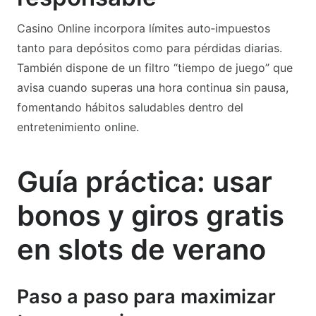
Casino Online incorpora límites auto‑impuestos
tanto para depósitos como para pérdidas diarias.
También dispone de un filtro “tiempo de juego” que
avisa cuando superas una hora continua sin pausa,
fomentando hábitos saludables dentro del
entretenimiento online.
Guía práctica: usar
bonos y giros gratis
en slots de verano
Paso a paso para maximizar