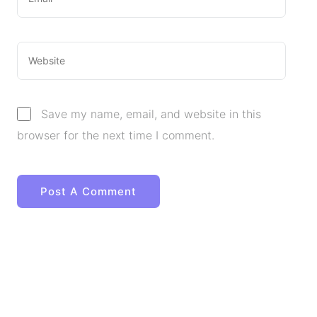
Save my name, email, and website in this
browser for the next time I comment.