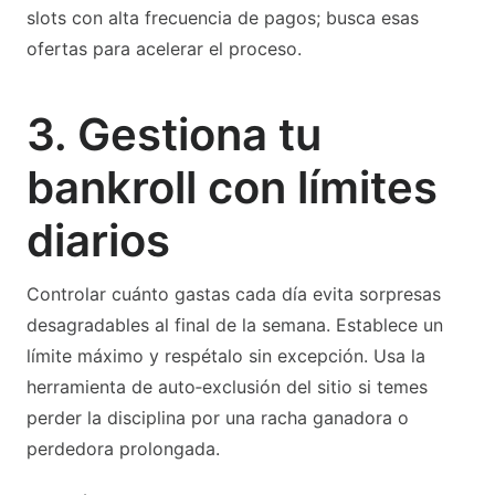
slots con alta frecuencia de pagos; busca esas
ofertas para acelerar el proceso.
3. Gestiona tu
bankroll con límites
diarios
Controlar cuánto gastas cada día evita sorpresas
desagradables al final de la semana. Establece un
límite máximo y respétalo sin excepción. Usa la
herramienta de auto‑exclusión del sitio si temes
perder la disciplina por una racha ganadora o
perdedora prolongada.