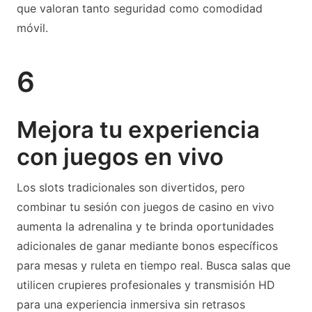
que valoran tanto seguridad como comodidad
móvil.
6
Mejora tu experiencia
con juegos en vivo
Los slots tradicionales son divertidos, pero
combinar tu sesión con juegos de casino en vivo
aumenta la adrenalina y te brinda oportunidades
adicionales de ganar mediante bonos específicos
para mesas y ruleta en tiempo real. Busca salas que
utilicen crupieres profesionales y transmisión HD
para una experiencia inmersiva sin retrasos