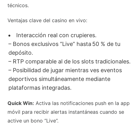
técnicos.
Ventajas clave del casino en vivo:
Interacción real con crupieres.
– Bonos exclusivos “Live” hasta 50 % de tu
depósito.
– RTP comparable al de los slots tradicionales.
– Posibilidad de jugar mientras ves eventos
deportivos simultáneamente mediante
plataformas integradas.
Quick Win:
Activa las notificaciones push en la app
móvil para recibir alertas instantáneas cuando se
active un bono “Live”.