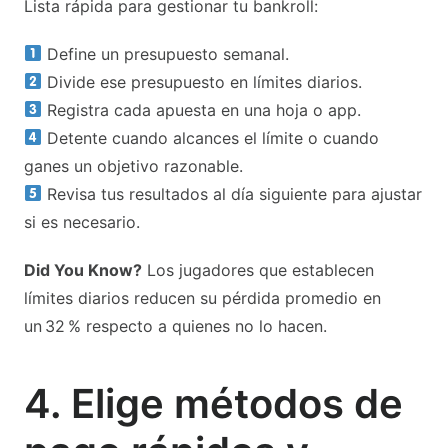
Lista rápida para gestionar tu bankroll:
Define un presupuesto semanal.
Divide ese presupuesto en límites diarios.
Registra cada apuesta en una hoja o app.
Detente cuando alcances el límite o cuando
ganes un objetivo razonable.
Revisa tus resultados al día siguiente para ajustar
si es necesario.
Did You Know?
Los jugadores que establecen
límites diarios reducen su pérdida promedio en
un 32 % respecto a quienes no lo hacen.
4. Elige métodos de