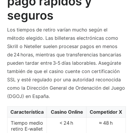
pago rápidos y
seguros
Los tiempos de retiro varían mucho según el
método elegido. Las billeteras electrónicas como
Skrill o Neteller suelen procesar pagos en menos
de 24 horas, mientras que transferencias bancarias
pueden tardar entre 3‑5 días laborables. Asegúrate
también de que el casino cuente con certificación
SSL y esté regulado por una autoridad reconocida
como la Dirección General de Ordenación del Juego
(DGOJ) en España.
Característica
Casino Online
Competidor X
Tiempo medio
< 24 h
≈ 48 h
retiro E‑wallet