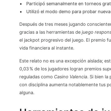
Participó semanalmente en torneos gratu
Utilizó el modo demo para probar nuevas
Después de tres meses jugando conscientem
gracias a las herramientas de
juego respon
el jackpot progresivo del juego. El premio 
vida financiera al instante.
Este relato no es una excepción aislada; est
0,03 % de los jugadores logran premios sup
reguladas como
Casino Valencia
. Si bien l
con disciplina aumenta notablemente tus po
alguna.