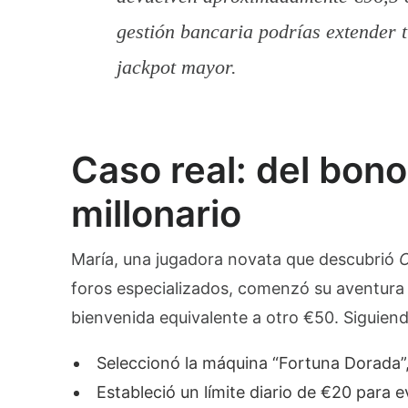
gestión bancaria podrías extender 
jackpot
mayor.
Caso real: del bono
millonario
María, una jugadora novata que descubrió
C
foros especializados, comenzó su aventura
bienvenida equivalente a otro €50. Siguiendo 
Seleccionó la máquina “Fortuna Dorada”, 
Estableció un límite diario de €20 para e