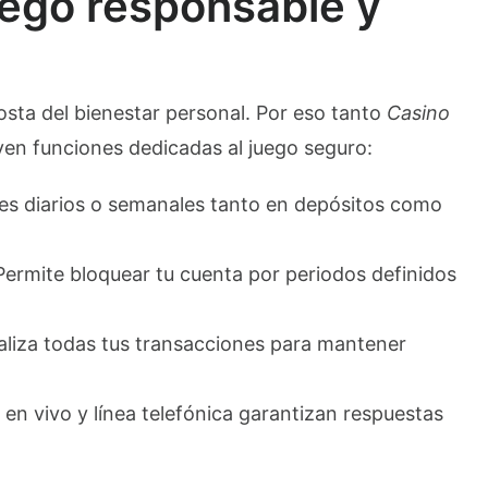
uego responsable y
costa del bienestar personal. Por eso tanto
Casino
yen funciones dedicadas al juego seguro:
mites diarios o semanales tanto en depósitos como
ermite bloquear tu cuenta por periodos definidos
sualiza todas tus transacciones para mantener
 en vivo y línea telefónica garantizan respuestas