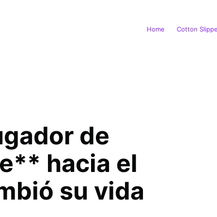
Home
Cotton Slipp
jugador de
e** hacia el
mbió su vida