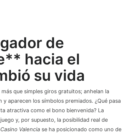
jugador de
** hacia el
mbió su vida
 más que simples giros gratuitos; anhelan la
an y aparecen los símbolos premiados. ¿Qué pasa
ta atractiva como el bono bienvenida? La
uego y, por supuesto, la posibilidad real de
,
Casino Valencia
se ha posicionado como uno de