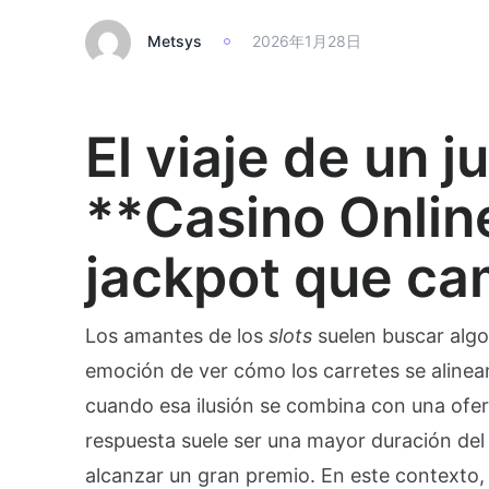
Metsys
2026年1月28日
El viaje de un 
**Casino Online
jackpot que ca
Los amantes de los
slots
suelen buscar algo
emoción de ver cómo los carretes se aline
cuando esa ilusión se combina con una ofer
respuesta suele ser una mayor duración del j
alcanzar un gran premio. En este contexto