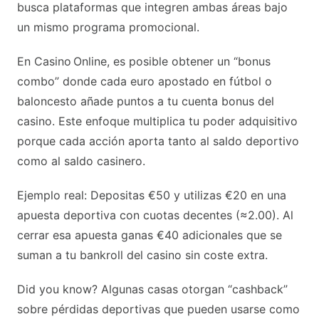
busca plataformas que integren ambas áreas bajo
un mismo programa promocional.
En Casino Online, es posible obtener un “bonus
combo” donde cada euro apostado en fútbol o
baloncesto añade puntos a tu cuenta bonus del
casino. Este enfoque multiplica tu poder adquisitivo
porque cada acción aporta tanto al saldo deportivo
como al saldo casinero.
Ejemplo real: Depositas €50 y utilizas €20 en una
apuesta deportiva con cuotas decentes (≈2.00). Al
cerrar esa apuesta ganas €40 adicionales que se
suman a tu bankroll del casino sin coste extra.
Did you know? Algunas casas otorgan “cashback”
sobre pérdidas deportivas que pueden usarse como