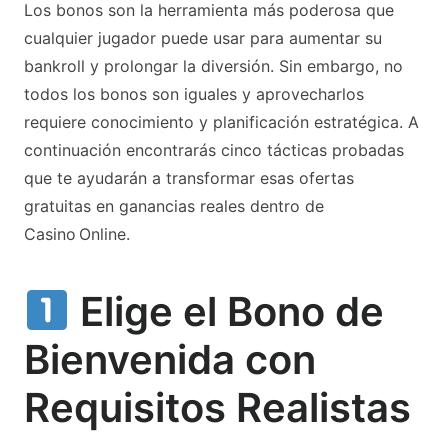
Los bonos son la herramienta más poderosa que
cualquier jugador puede usar para aumentar su
bankroll y prolongar la diversión. Sin embargo, no
todos los bonos son iguales y aprovecharlos
requiere conocimiento y planificación estratégica. A
continuación encontrarás cinco tácticas probadas
que te ayudarán a transformar esas ofertas
gratuitas en ganancias reales dentro de
Casino Online.
Elige el Bono de
Bienvenida con
Requisitos Realistas