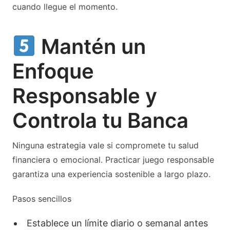
cuando llegue el momento.
Mantén un
Enfoque
Responsable y
Controla tu Banca
Ninguna estrategia vale si compromete tu salud
financiera o emocional. Practicar juego responsable
garantiza una experiencia sostenible a largo plazo.
Pasos sencillos
Establece un límite diario o semanal antes