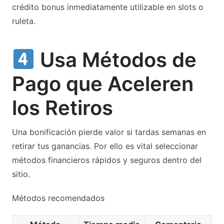
crédito bonus inmediatamente utilizable en slots o
ruleta.
Usa Métodos de
Pago que Aceleren
los Retiros
Una bonificación pierde valor si tardas semanas en
retirar tus ganancias. Por ello es vital seleccionar
métodos financieros rápidos y seguros dentro del
sitio.
Métodos recomendados