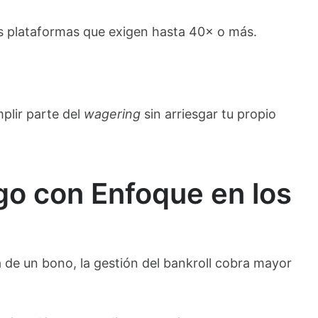
as plataformas que exigen hasta 40× o más.
mplir parte del
wagering
sin arriesgar tu propio
go con Enfoque en los
 de un bono, la gestión del bankroll cobra mayor