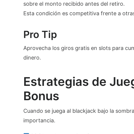
sobre el monto recibido antes del retiro.
Esta condición es competitiva frente a otr
Pro Tip
Aprovecha los giros gratis en slots para cu
dinero.
Estrategias de Jue
Bonus
Cuando se juega al blackjack bajo la sombra
importancia.