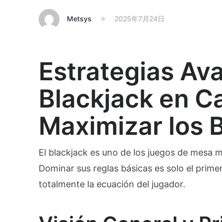
Metsys
2025年7月24日
Estrategias Av
Blackjack en C
Maximizar los 
El blackjack es uno de los juegos de mesa m
Dominar sus reglas básicas es solo el prim
totalmente la ecuación del jugador.