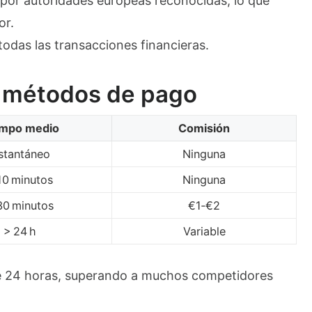
s por autoridades europeas reconocidas, lo que
or.
 todas las transacciones financieras.
e métodos de pago
mpo medio
Comisión
stantáneo
Ninguna
10 minutos
Ninguna
30 minutos
€1‑€2
> 24 h
Variable
 de 24 horas, superando a muchos competidores