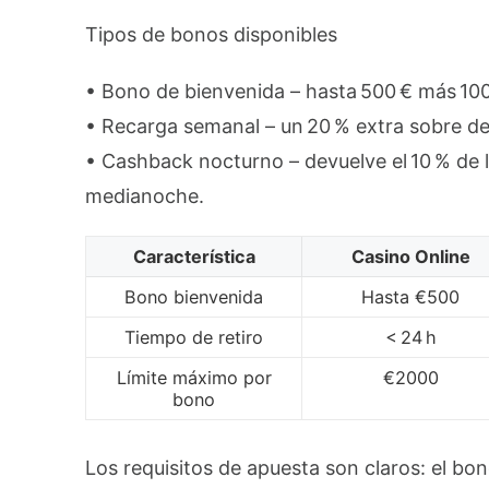
Tipos de bonos disponibles
• Bono de bienvenida – hasta 500 € más 100 
• Recarga semanal – un 20 % extra sobre dep
• Cashback nocturno – devuelve el 10 % de 
medianoche.
Característica
Casino Online
Bono bienvenida
Hasta €500
Tiempo de retiro
< 24 h
Límite máximo por
€2000
bono
Los requisitos de apuesta son claros: el bo