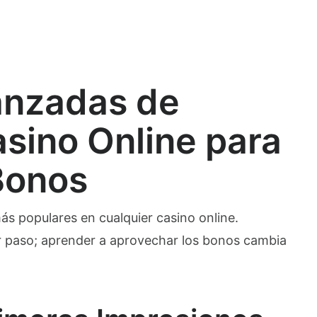
anzadas de
asino Online para
Bonos
ás populares en cualquier casino online.
er paso; aprender a aprovechar los bonos cambia