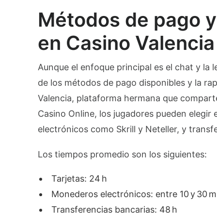
Métodos de pago y 
en Casino Valencia
Aunque el enfoque principal es el chat y la
de los métodos de pago disponibles y la rap
Valencia, plataforma hermana que comparte
Casino Online, los jugadores pueden elegir
electrónicos como Skrill y Neteller, y transf
Los tiempos promedio son los siguientes:
Tarjetas: 24 h
Monederos electrónicos: entre 10 y 30 m
Transferencias bancarias: 48 h