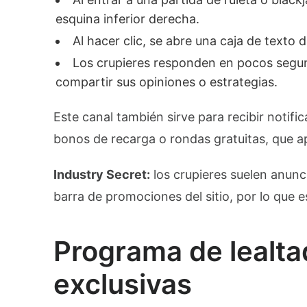
esquina inferior derecha.
Al hacer clic, se abre una caja de texto
Los crupieres responden en pocos segu
compartir sus opiniones o estrategias.
Este canal también sirve para recibir noti
bonos de recarga o rondas gratuitas, que a
Industry Secret:
los crupieres suelen anunc
barra de promociones del sitio, por lo que e
Programa de lealta
exclusivas