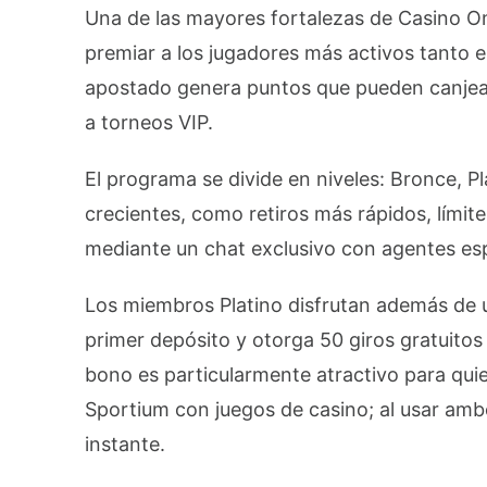
Una de las mayores fortalezas de Casino On
premiar a los jugadores más activos tanto e
apostado genera puntos que pueden canjears
a torneos VIP.
El programa se divide en niveles: Bronce, Pl
crecientes, como retiros más rápidos, límit
mediante un chat exclusivo con agentes esp
Los miembros Platino disfrutan además de 
primer depósito y otorga 50 giros gratuitos
bono es particularmente atractivo para qu
Sportium con juegos de casino; al usar amb
instante.