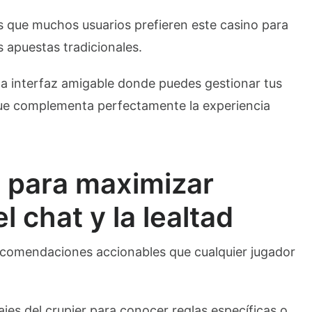
os que muchos usuarios prefieren este casino para
 apuestas tradicionales.
a interfaz amigable donde puedes gestionar tus
 que complementa perfectamente la experiencia
 para maximizar
 chat y la lealtad
recomendaciones accionables que cualquier jugador
jes del crupier para conocer reglas específicas o