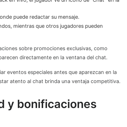
 donde puede redactar su mensaje.
ndos, mientras que otros jugadores pueden
ficaciones sobre promociones exclusivas, como
parecen directamente en la ventana del chat.
iar eventos especiales antes que aparezcan en la
star atento al chat brinda una ventaja competitiva.
d y bonificaciones