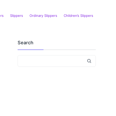
ers
Slippers
Ordinary Slippers
Children’s Slippers
Search