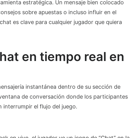
rramienta estratégica. Un mensaje bien colocado
nsejos sobre apuestas o incluso influir en el
 chat es clave para cualquier jugador que quiera
hat en tiempo real en
ensajería instantánea dentro de su sección de
ventana de conversación donde los participantes
interrumpir el flujo del juego.
jack en vivo, el jugador ve un icono de “Chat” en la