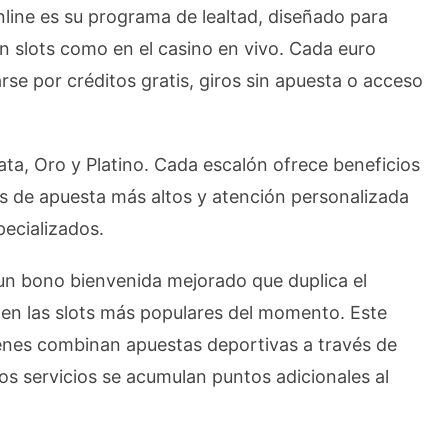
line es su programa de lealtad, diseñado para
n slots como en el casino en vivo. Cada euro
e por créditos gratis, giros sin apuesta o acceso
ata, Oro y Platino. Cada escalón ofrece beneficios
es de apuesta más altos y atención personalizada
ecializados.
un bono bienvenida mejorado que duplica el
 en las slots más populares del momento. Este
ienes combinan apuestas deportivas a través de
os servicios se acumulan puntos adicionales al