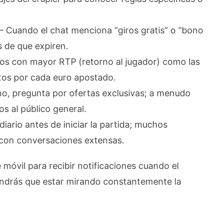
– Cuando el chat menciona “giros gratis” o “bono
 de que expiren.
gos con mayor RTP (retorno al jugador) como las
tos por cada euro apostado.
no, pregunta por ofertas exclusivas; a menudo
s al público general.
diario antes de iniciar la partida; muchos
 con conversaciones extensas.
 móvil para recibir notificaciones cuando el
tendrás que estar mirando constantemente la