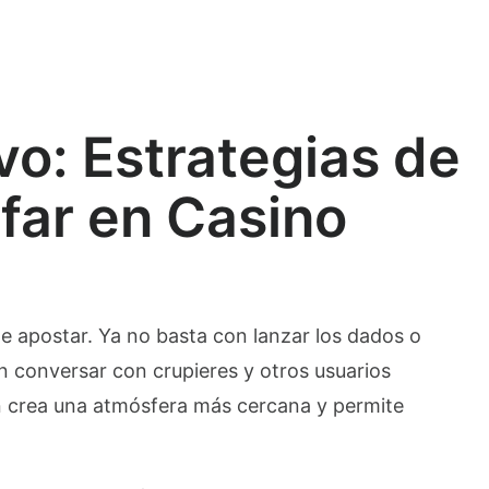
vo: Estrategias de
far en Casino
e apostar. Ya no basta con lanzar los dados o
en conversar con crupieres y otros usuarios
ón crea una atmósfera más cercana y permite