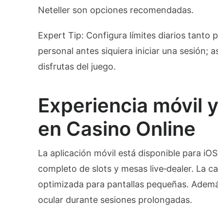
Neteller son opciones recomendadas.
Expert Tip: Configura límites diarios tanto
personal antes siquiera iniciar una sesión; 
disfrutas del juego.
Experiencia móvil 
en Casino Online
La aplicación móvil está disponible para i
completo de slots y mesas live‑dealer​. La 
optimizada para pantallas pequeñas.​ Ademá
ocular durante sesiones prolongadas.