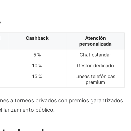
P
l
Cashback
Atención
personalizada
5 %
Chat estándar
10 %
Gestor dedicado
15 %
Líneas telefónicas
premium
ones a torneos privados con premios garantizados
l lanzamiento público.