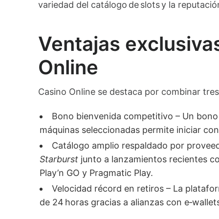
variedad del catálogo de slots y la reputació
Ventajas exclusiva
Online
Casino Online se destaca por combinar tres 
Bono bienvenida competitivo – Un bono 
máquinas seleccionadas permite iniciar con 
Catálogo amplio respaldado por proveedo
Starburst
junto a lanzamientos recientes co
Play’n GO y Pragmatic Play.
Velocidad récord en retiros – La plataf
de 24 horas​ gracias a alianzas con e‑wallets