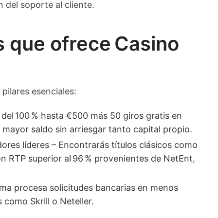
n del soporte al cliente.
s que ofrece Casino
pilares esenciales:
del 100 % hasta €500 más 50 giros gratis en
mayor saldo sin arriesgar tanto capital propio.
res líderes – Encontrarás títulos clásicos como
n RTP superior al 96 % provenientes de NetEnt,
orma procesa solicitudes bancarias en menos
 como Skrill o Neteller.