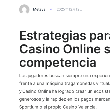
Metsys
2025年12月12日
Estrategias par
Casino Online s
competencia
Los jugadores buscan siempre una experien
frente a una máquina tragamonedas virtual.
y Casino Online ha logrado crear un ecosis
generosos y la rapidez en los pagos marcan
Sportium o el propio Casino Valencia.