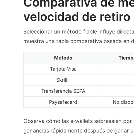
Comparativa de mé
velocidad de retiro
Seleccionar un método fiable influye direct
muestra una tabla comparativa basada en da
Método
Tiempo
Tarjeta Visa
Skrill
Transferencia SEPA
Paysafecard
No dispon
Observa cómo las e‑wallets sobresalen por su
ganancias rápidamente después de ganar un j