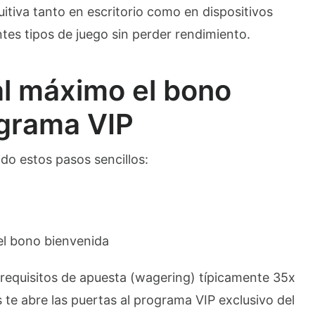
uitiva tanto en escritorio como en dispositivos
entes tipos de juego sin perder rendimiento.
l máximo el bono
ograma VIP
ndo estos pasos sencillos:
 el bono bienvenida
requisitos de apuesta (wagering) típicamente 35x​
s te abre las puertas al programa VIP exclusivo del