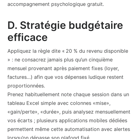
accompagnement psychologique gratuit.
D.​ Stratégie budgétaire
efficace
Appliquez la règle dite « 20 % du revenu disponible
» : ne consacrez jamais plus qu’un cinquième
mensuel provenant après paiement fixes (loyer,
factures…) afin que vos dépenses ludique restent
proportionnées.
Prenez habituellement note chaque session dans un
tableau Excel simple avec colonnes «mise»,
«gain/perte», «durée», puis analysez mensuellement
vos écarts ; plusieurs applications mobiles dédiées
permettent même cette automatisation avec alertes
lorsqu’on dépasse son plafond fixé.