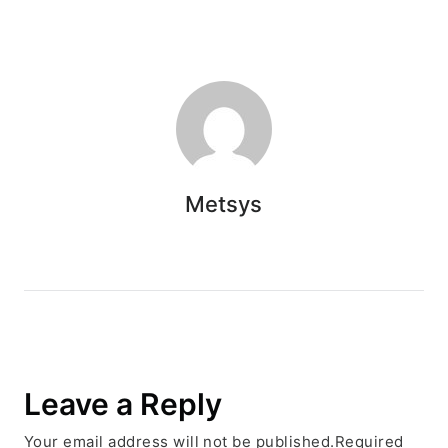
Metsys
Leave a Reply
Your email address will not be published.Required