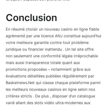
Conclusion
En résumé choisir un nouveau casino en ligne fiable
agrémenté par une licence ANJ constitue aujourd’hui
votre meilleure garantie contre tout problème
juridique ou financier inattendu . Un tel site offre
non seulement une conformité légale irréprochable
mais aussi transparence totale quant aux
promotions proposées – notamment grâce aux
évaluations détaillées publiées régulièrement par
Basketnews.Net qui classe chaque plateforme parmi
les meilleurs nouveaux casinos en ligne selon nos
critères stricts . De plus , disposer d’un catalogue
varié allant des slots vidéo ultra‑modernes aux