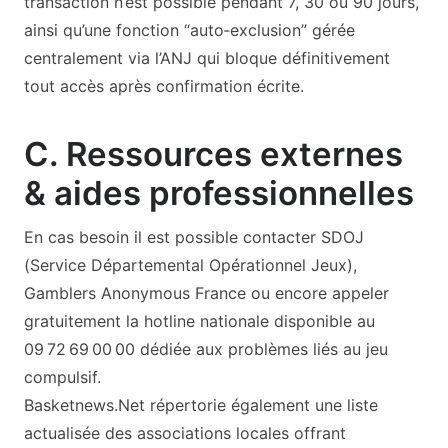
transaction n’est possible pendant 7, 30 ou 90 jours,
ainsi qu’une fonction “auto‑exclusion” gérée
centralement via l’ANJ qui bloque définitivement
tout accès après confirmation écrite.
C.​ Ressources externes
& aides professionnelles
En cas besoin il est possible contacter SDOJ
(Service Départemental Opérationnel Jeux),
Gamblers Anonymous France ou encore appeler
gratuitement la hotline nationale disponible au
09 72 69 00 00 dédiée aux problèmes liés au jeu
compulsif.
Basketnews.Net répertorie également une liste
actualisée des associations locales offrant