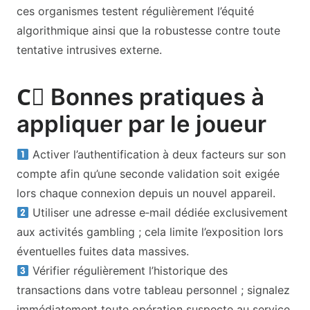
ces organismes testent régulièrement l’équité
algorithmique ainsi que la robustesse contre toute
tentative intrusives externe.
C️⃣ Bonnes pratiques à
appliquer par le joueur
Activer l’authentification à deux facteurs sur son
compte afin qu’une seconde validation soit exigée
lors chaque connexion depuis un nouvel appareil.
Utiliser une adresse e‑mail dédiée exclusivement
aux activités gambling ; cela limite l’exposition lors
éventuelles fuites data massives.
Vérifier régulièrement l’historique des
transactions dans votre tableau personnel ; signalez
immédiatement toute opération suspecte au service