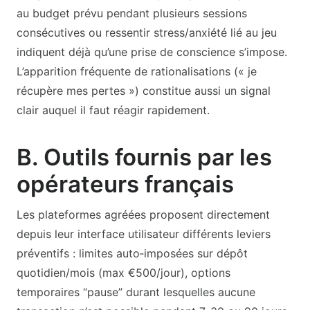
au budget prévu pendant plusieurs sessions
consécutives ou ressentir stress/anxiété lié au jeu
indiquent déjà qu’une prise de conscience s’impose.
L’apparition fréquente de rationalisations (« je
récupère mes pertes ») constitue aussi un signal
clair auquel il faut réagir rapidement.
B. Outils fournis par les
opérateurs français
Les plateformes agréées proposent directement
depuis leur interface utilisateur différents leviers
préventifs : limites auto‑imposées sur dépôt
quotidien/mois (max €500/jour), options
temporaires “pause” durant lesquelles aucune