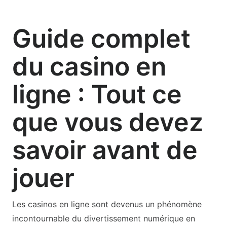
Guide complet
du casino en
ligne : Tout ce
que vous devez
savoir avant de
jouer
Les casinos en ligne sont devenus un phénomène
incontournable du divertissement numérique en