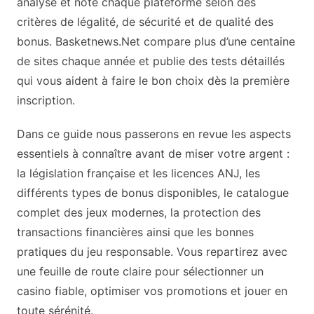
analyse et note chaque plateforme selon des
critères de légalité, de sécurité et de qualité des
bonus. Basketnews.Net compare plus d’une centaine
de sites chaque année et publie des tests détaillés
qui vous aident à faire le bon choix dès la première
inscription.
Dans ce guide nous passerons en revue les aspects
essentiels à connaître avant de miser votre argent :
la législation française et les licences ANJ, les
différents types de bonus disponibles, le catalogue
complet des jeux modernes, la protection des
transactions financières ainsi que les bonnes
pratiques du jeu responsable. Vous repartirez avec
une feuille de route claire pour sélectionner un
casino fiable, optimiser vos promotions et jouer en
toute sérénité.