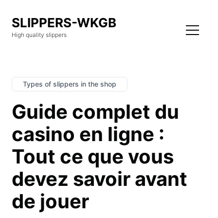
SLIPPERS-WKGB
High quality slippers
Types of slippers in the shop
Guide complet du
casino en ligne :
Tout ce que vous
devez savoir avant
de jouer