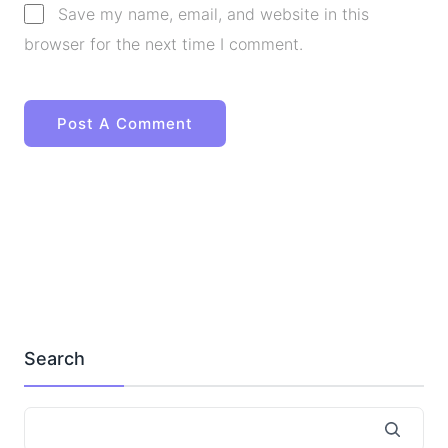
Save my name, email, and website in this
browser for the next time I comment.
Search