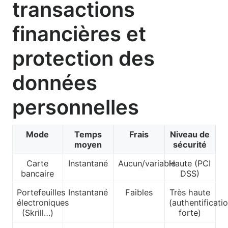
transactions
financières et
protection des
données
personnelles
Mode
Temps
Frais
Niveau de
moyen
sécurité
Carte
Instantané
Aucun/variable
Haute (PCI
bancaire
DSS)
Portefeuilles
Instantané
Faibles
Très haute
électroniques
(authentificati
(Skrill…)
forte)