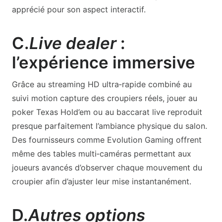
apprécié pour son aspect interactif.
C.
Live dealer
:
l’expérience immersive
Grâce au streaming HD ultra‑rapide combiné au
suivi motion capture des croupiers réels, jouer au
poker Texas Hold’em ou au baccarat live reproduit
presque parfaitement l’ambiance physique du salon.
Des fournisseurs comme Evolution Gaming offrent
même des tables multi‑caméras permettant aux
joueurs avancés d’observer chaque mouvement du
croupier afin d’ajuster leur mise instantanément.
D.
Autres options