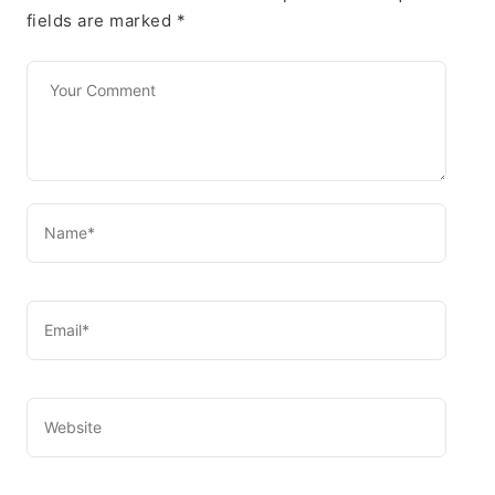
fields are marked
*