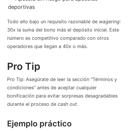
deportivas
Todo ello bajo un requisito razonable de
wagering
:
30x la suma del bono más el depósito inicial. Este
número es competitivo comparado con otros
operadores que llegan a 40x o más.
Pro Tip
Pro Tip: Asegúrate de leer la sección “Términos y
condiciones” antes de aceptar cualquier
bonificación para evitar sorpresas desagradables
durante el proceso de
cash out
.
Ejemplo práctico