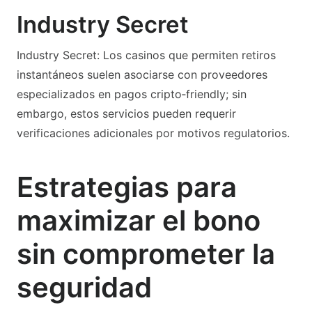
Industry Secret
Industry Secret: Los casinos que permiten retiros
instantáneos suelen asociarse con proveedores
especializados en pagos cripto‑friendly; sin
embargo, estos servicios pueden requerir
verificaciones adicionales por motivos regulatorios.
Estrategias para
maximizar el bono
sin comprometer la
seguridad