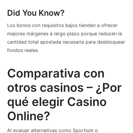
Did You Know?
Los bonos con requisitos bajos tienden a ofrecer
mejores márgenes a largo plazo porque reducen la
cantidad total apostada necesaria para desbloquear
fondos reales.
Comparativa con
otros casinos – ¿Por
qué elegir Casino
Online?
Al evaluar alternativas como Sportium o