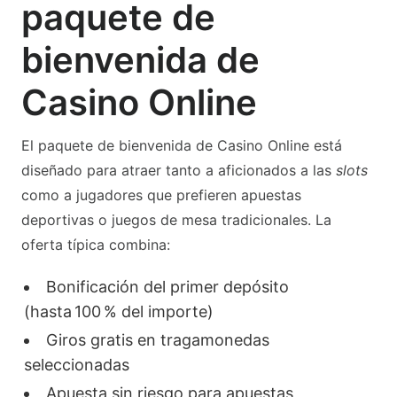
paquete de
bienvenida de
Casino Online
El paquete de bienvenida de Casino Online está
diseñado para atraer tanto a aficionados a las
slots
como a jugadores que prefieren apuestas
deportivas o juegos de mesa tradicionales. La
oferta típica combina:
Bonificación del primer depósito
(hasta 100 % del importe)
Giros gratis en tragamonedas
seleccionadas
Apuesta sin riesgo para apuestas