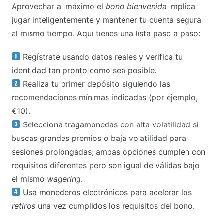
Aprovechar al máximo el
bono bienvenida
implica
jugar inteligentemente y mantener tu cuenta segura
al mismo tiempo. Aquí tienes una lista paso a paso:
Regístrate usando datos reales y verifica tu
identidad tan pronto como sea posible.
Realiza tu primer depósito siguiendo las
recomendaciones mínimas indicadas (por ejemplo,
€10).
Selecciona tragamonedas con alta volatilidad si
buscas grandes premios o baja volatilidad para
sesiones prolongadas; ambas opciones cumplen con
requisitos diferentes pero son igual de válidas bajo
el mismo
wagering
.
Usa monederos electrónicos para acelerar los
retiros
una vez cumplidos los requisitos del bono.