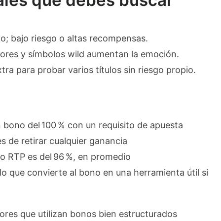
ilo; bajo riesgo o altas recompensas.
adores y símbolos wild aumentan la emoción.
ra para probar varios títulos sin riesgo propio.
n bono del 100 % con un requisito de apuesta
s de retirar cualquier ganancia
yo RTP es del 96 %, en promedio
lo que convierte al bono en una herramienta útil si
dores que utilizan bonos bien estructurados