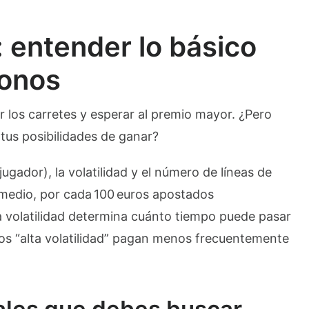
: entender lo básico
bonos
 los carretes y esperar al premio mayor. ¿Pero
tus posibilidades de ganar?
ugador), la volatilidad y el número de líneas de
omedio, por cada 100 euros apostados
 La volatilidad determina cuánto tiempo puede pasar
gos “alta volatilidad” pagan menos frecuentemente
ales que debes buscar