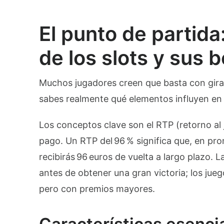
El punto de partida
de los slots y sus 
Muchos jugadores creen que basta con girar
sabes realmente qué elementos influyen en 
Los conceptos clave son el RTP (retorno al j
pago. Un RTP del 96 % significa que, en pr
recibirás 96 euros de vuelta a largo plazo.
antes de obtener una gran victoria; los jue
pero con premios mayores.
Características esenci