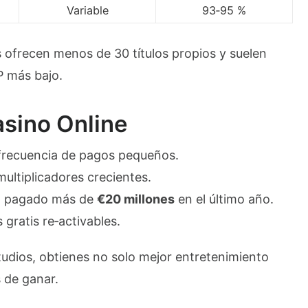
Variable
93‑95 %
ofrecen menos de 30 títulos propios y suelen
 más bajo.
asino Online
 frecuencia de pagos pequeños.
ultiplicadores crecientes.
ha pagado más de
€20 millones
en el último año.
 gratis re‑activables.
studios, obtienes no solo mejor entretenimiento
 de ganar.