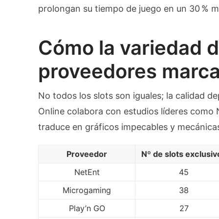
prolongan su tiempo de juego en un 30 % má
Cómo la variedad d
proveedores marca 
No todos los slots son iguales; la calidad d
Online colabora con estudios líderes como 
traduce en gráficos impecables y mecánica
Proveedor
Nº de slots exclusiv
NetEnt
45
Microgaming
38
Play’n GO
27