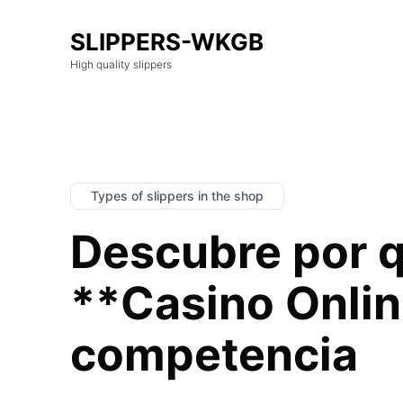
SLIPPERS-WKGB
High quality slippers
Types of slippers in the shop
Descubre por q
**Casino Onlin
competencia