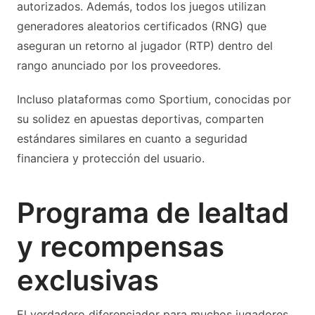
autorizados. Además, todos los juegos utilizan
generadores aleatorios certificados (RNG) que
aseguran un retorno al jugador (RTP) dentro del
rango anunciado por los proveedores.
Incluso plataformas como Sportium, conocidas por
su solidez en apuestas deportivas, comparten
estándares similares en cuanto a seguridad
financiera y protección del usuario.
Programa de lealtad
y recompensas
exclusivas
El verdadero diferenciador para muchos jugadores