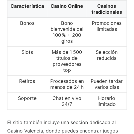
Característica
Casino Online
Casinos
tradicionales
Bonos
Bono
Promociones
bienvenida del
limitadas
100 % + 200
giros
Slots
Más de 1 500
Selección
títulos de
reducida
proveedores
top
Retiros
Procesados en
Pueden tardar
menos de 24 h
varios días
Soporte
Chat en vivo
Horario
24/7
limitado
El sitio también incluye una sección dedicada al
Casino Valencia, donde puedes encontrar juegos