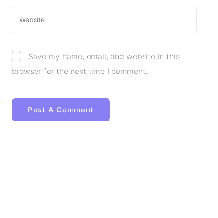
Save my name, email, and website in this
browser for the next time I comment.