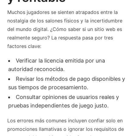
Muchos jugadores se sienten atrapados entre la
nostalgia de los salones físicos y la incertidumbre
del mundo digital. ¿Cómo saber si un sitio web es
realmente seguro? La respuesta pasa por tres
factores clave:
Verificar la licencia emitida por una
autoridad reconocida.
Revisar los métodos de pago disponibles y
sus tiempos de procesamiento.
Consultar opiniones de usuarios reales y
pruebas independientes de juego justo.
Los errores más comunes incluyen confiar solo en
promociones llamativas o ignorar los requisitos de