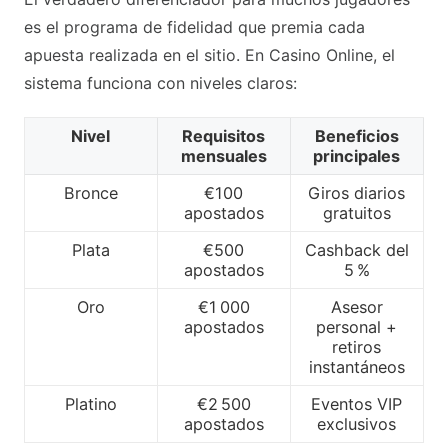
es el programa de fidelidad que premia cada
apuesta realizada en el sitio. En Casino Online, el
sistema funciona con niveles claros:
Nivel
Requisitos
Beneficios
mensuales
principales
Bronce
€100
Giros diarios
apostados
gratuitos
Plata
€500
Cashback del
apostados
5 %
Oro
€1 000
Asesor
apostados
personal +
retiros
instantáneos
Platino
€2 500
Eventos VIP
apostados
exclusivos